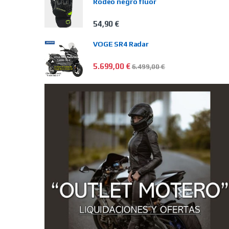
Rodeo negro flúor
54,90
€
VOGE SR4 Radar
5.699,00
€
6.499,00
€