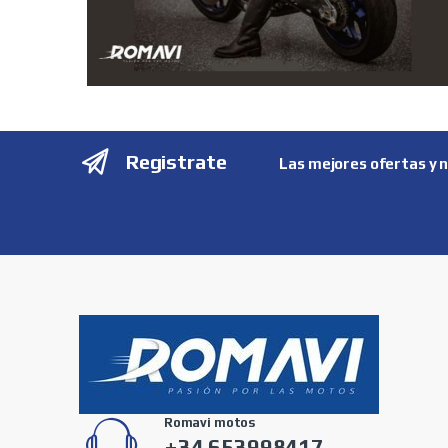
Registrate
Las mejores ofertas y 
Romavi motos
+34 653998417