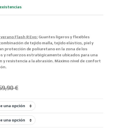
existencias
verano Flash R Evo:
Guantes ligeros y flexibles
mbinación de tejido malla, tejido elástico, piel y
n protección de poliuretano en la zona de los
os y refuerzos estratégicamente ubicados para una
 y resistencia a la abrasión. Màximo nivel de confort
ión.
59,90
€