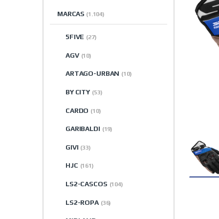
MARCAS
(1.104)
5FIVE
(27)
AGV
(10)
ARTAGO-URBAN
(10)
BY CITY
(53)
CARDO
(10)
GARIBALDI
(19)
GIVI
(33)
HJC
(161)
LS2-CASCOS
(104)
LS2-ROPA
(36)