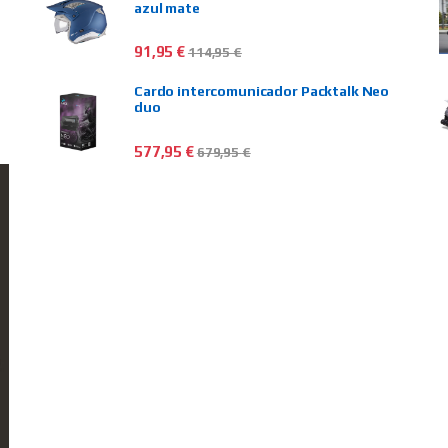
azul mate
91,95
€
114,95
€
Cardo intercomunicador Packtalk Neo
duo
577,95
€
679,95
€