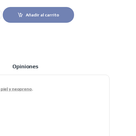
verano Flash R evo azul quantity
Añadir al carrito
Opiniones
, piel y neopreno
.