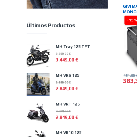
PARA 
MALET
GIVI 
MONOK
OUTBA
-15
Últimos Productos
MH Tray 125 TFT
3.899,00
€
3.449,00
€
MH VRS 125
451,00
383
2.999,00
€
2.849,00
€
MH VRT 125
3.099,00
€
2.849,00
€
MH VR10 125