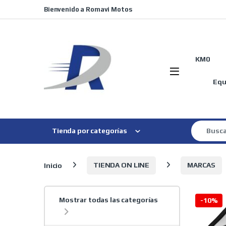
Skip to navigation
Skip to content
Bienvenido a Romavi Motos
KM0
Equ
Search for
Tienda por categorías
Inicio
TIENDA ON LINE
MARCAS
Mostrar todas las categorías
-
10%