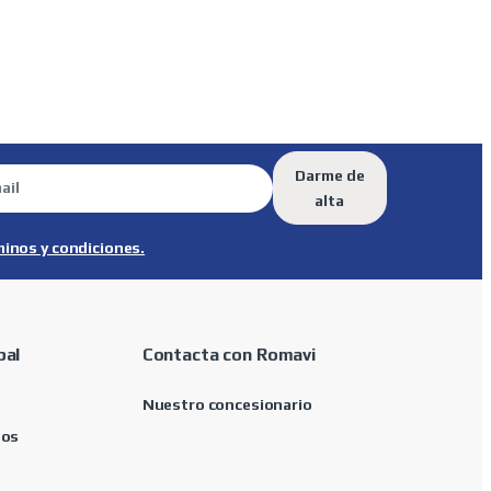
Darme de
alta
minos y condiciones.
pal
Contacta con Romavi
Nuestro concesionario
tos