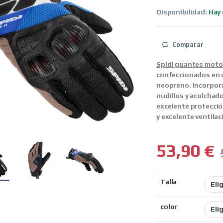
Disponibilidad:
Hay 
Comparar
Spidi guantes moto 
confeccionados en co
neopreno. Incorpora
nudillos y acolchad
excelente protección
y excelente ventilac
53,90
€
Talla
color