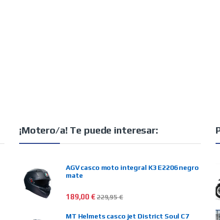
¡Motero/a! Te puede interesar:
AGV casco moto integral K3 E2206 negro
mate
189,00
€
229,95
€
MT Helmets casco jet District Soul C7