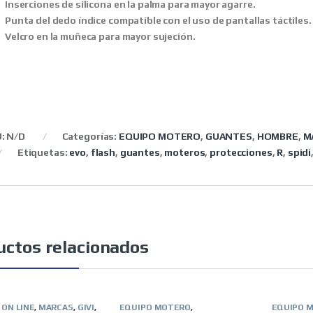
Inserciones de silicona en la palma para mayor agarre.
Punta del dedo índice compatible con el uso de pantallas táctiles.
Velcro en la muñeca para mayor sujeción.
U:
N/D
Categorías:
EQUIPO MOTERO
,
GUANTES
,
HOMBRE
,
M
Etiquetas:
evo
,
flash
,
guantes
,
moteros
,
protecciones
,
R
,
spidi
uctos relacionados
 ON LINE
,
MARCAS
,
GIVI
,
EQUIPO MOTERO
,
EQUIPO 