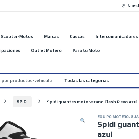
Nuest
Scooter/Motos
Marcas
Cascos
Intercomunicadores
ipaciones
Outlet Motero
Para tu Moto
:
SPIDI
Spidi guantes moto verano Flash R evo azul
EQUIPO MOTERO
,
GUA
Spidi guan
azul