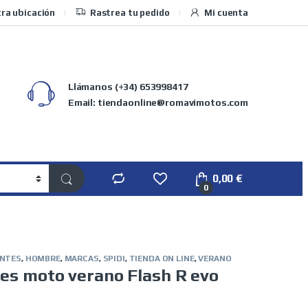
ra ubicación
Rastrea tu pedido
Mi cuenta
Llámanos
(+34) 653998417
Email: tiendaonline@romavimotos.com
0,00
€
0
NTES
,
HOMBRE
,
MARCAS
,
SPIDI
,
TIENDA ON LINE
,
VERANO
tes moto verano Flash R evo