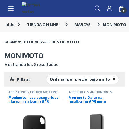
Skip to navigation
Skip to content
0
Inicio
TIENDA ON LINE
MARCAS
MONIMOTO
ALARMAS Y LOCALIZADORES DE MOTO
MONIMOTO
Ordenado por precio: bajo a alto
Mostrando los 2 resultados
Filtros
ACCESORIOS
,
EQUIPO MOTERO
,
ACCESORIOS
,
ANTIRROBOS-
INTERCOMUNICADORES
,
CANDADOS
,
EQUIPO MOTERO
,
Monimoto llave de seguridad
Monimoto 9 alarma
MARCAS
,
MONIMOTO
,
TIENDA
INTERCOMUNICADORES
,
alarma localizador GPS
localizador GPS moto
ON LINE
MARCAS
,
MONIMOTO
,
PARA TU
MOTO
,
TIENDA ON LINE