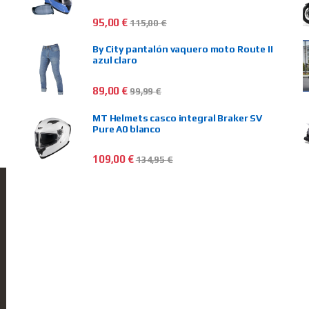
95,00
€
115,00
€
By City pantalón vaquero moto Route II
azul claro
89,00
€
99,99
€
MT Helmets casco integral Braker SV
Pure A0 blanco
109,00
€
134,95
€