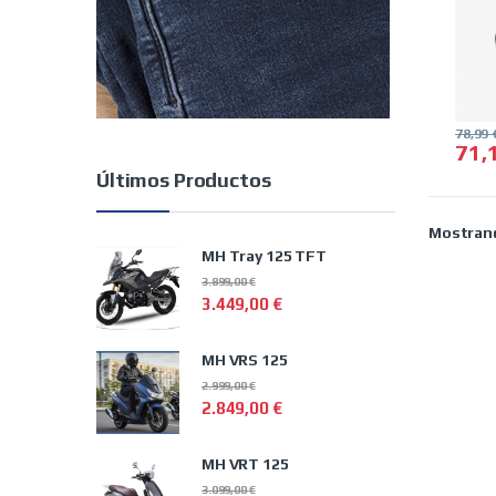
78,99
71,
Este 
Últimos Productos
Mostrand
MH Tray 125 TFT
3.899,00
€
3.449,00
€
MH VRS 125
2.999,00
€
2.849,00
€
MH VRT 125
3.099,00
€