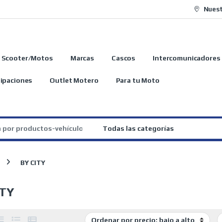
Nuest
Scooter/Motos
Marcas
Cascos
Intercomunicadores
ipaciones
Outlet Motero
Para tu Moto
:
BY CITY
ITY