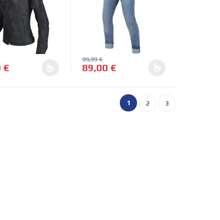
99,99
€
0
€
89,00
€
en la página de producto
. Las opciones se pueden elegir en la página de producto
oducto tiene múltiples variantes. Las opciones se pueden elegir en
Este producto tiene múltiples variantes. 
1
2
3