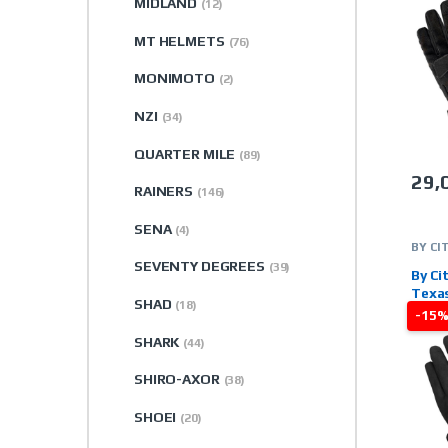
MIDLAND
(12)
MT HELMETS
(76)
MONIMOTO
(2)
NZI
(34)
QUARTER MILE
(89)
29,
RAINERS
Este 
(146)
SENA
(4)
BY CI
GUAN
SEVENTY DEGREES
(39)
MARC
By Ci
VERA
Texa
SHAD
(18)
-15
SHARK
(44)
SHIRO-AXOR
(38)
SHOEI
(20)