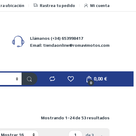
ra ubicación
Rastrea tu pedido
Mi cuenta
Llámanos
(+34) 653998417
Email: tiendaonline@romavimotos.com
0,00
€
0
Ordenado por 
Mostrando 1–24 de 53 resultados
→
de 3