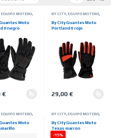
,
EQUIPO MOTERO
,
BY CITY
,
EQUIPO MOTERO
,
S
,
HOMBRE
,
GUANTES
,
HOMBRE
,
O
,
MARCAS
,
TIENDA
INVIERNO
,
MARCAS
,
TIENDA
y Guantes Moto
By City Guantes Moto
ON LINE
d II negro
Portland II rojo
0
€
29,00
€
en la página de producto
. Las opciones se pueden elegir en la página de producto
oducto tiene múltiples variantes. Las opciones se pueden elegir en
Este producto tiene múltiples variantes. 
,
EQUIPO MOTERO
,
BY CITY
,
EQUIPO MOTERO
,
S
,
HOMBRE
,
GUANTES
,
HOMBRE
,
S
,
TIENDA ON LINE
,
MARCAS
,
TIENDA ON LINE
,
y Guantes Moto
By City Guantes Moto
VERANO
marillo
Texas marron
-15%