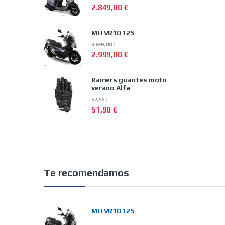
2.849,00
€
MH VR10 125
3.699,00
€
2.999,00
€
Rainers guantes moto
verano Alfa
57,50
€
51,90
€
Te recomendamos
MH VR10 125