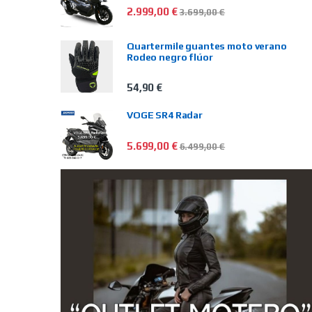
2.999,00
€
3.699,00
€
Quartermile guantes moto verano
Rodeo negro flúor
54,90
€
VOGE SR4 Radar
5.699,00
€
6.499,00
€