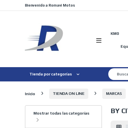
Skip to navigation
Skip to content
Bienvenido a Romavi Motos
KM0
Equ
Search for
Tienda por categorías
Inicio
TIENDA ON LINE
MARCAS
BY C
Mostrar todas las categorías