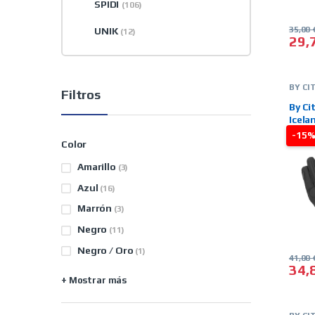
SPIDI
(106)
35,00
UNIK
(12)
29,
Este 
BY CI
Filtros
GUAN
INVIE
By Ci
ON LI
Icela
-15
Color
Amarillo
(3)
Azul
(16)
Marrón
(3)
Negro
(11)
Negro / Oro
(1)
41,00
34,
Este 
+ Mostrar más