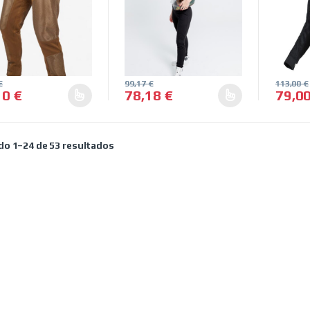
€
99,17
€
113,00
€
10
€
78,18
€
79,0
producto tiene múltiples variantes. Las opciones se pueden elegir 
Este producto tiene múltiples variantes
Este pr
Ordenado por precio: bajo a alto
o 1–24 de 53 resultados