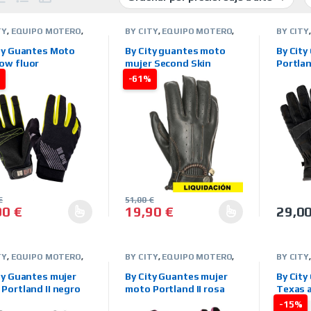
TY
,
EQUIPO MOTERO
,
BY CITY
,
EQUIPO MOTERO
,
BY CITY
TES
,
HOMBRE
,
GUANTES
,
MARCAS
,
MUJER
,
GUANTE
AS
,
TIENDA ON LINE
,
OUTLET MOTERO
,
PIEL-
INVIERN
ty Guantes Moto
By City guantes moto
By Cit
NO
OUTLET
,
TIENDA ON LINE
,
ON LINE
ow fluor
mujer Second Skin
Portlan
VERANO
%
-61%
€
51,00
€
90
€
19,90
€
29,0
producto tiene múltiples variantes. Las opciones se pueden elegir 
Este producto tiene múltiples variantes
Este pr
TY
,
EQUIPO MOTERO
,
BY CITY
,
EQUIPO MOTERO
,
BY CITY
TES
,
INVIERNO
,
GUANTES
,
INVIERNO
,
GUANTE
AS
,
MUJER
,
TIENDA ON
MARCAS
,
MUJER
,
TIENDA ON
MARCA
ty Guantes mujer
By City Guantes mujer
By Cit
LINE
VERANO
Portland II negro
moto Portland II rosa
Texas a
-15%