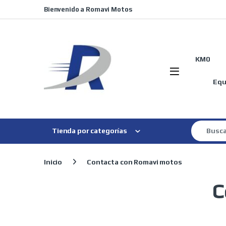
Skip to navigation
Skip to content
Bienvenido a Romavi Motos
KM0
Equ
Search for
Tienda por categorías
Inicio
Contacta con Romavi motos
C