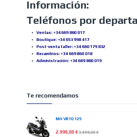
Información:
Teléfonos por depart
Ventas: +34 669 860 017
Boutique: +34 653 998 417
Post-venta taller: +34 660 179 832
Recambios: +34 669 860 018
Administración: +34 669 860 019
Te recomendamos
MH VR10 125
2.999,00
€
3.699,00
€