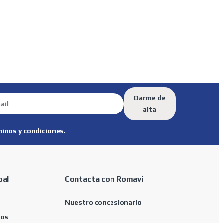
Darme de
alta
minos y condiciones.
pal
Contacta con Romavi
Nuestro concesionario
tos