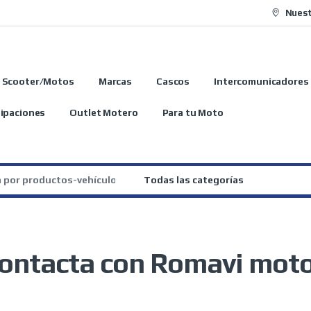
Nuest
Scooter/Motos
Marcas
Cascos
Intercomunicadores
ipaciones
Outlet Motero
Para tu Moto
:
ontacta con Romavi mot