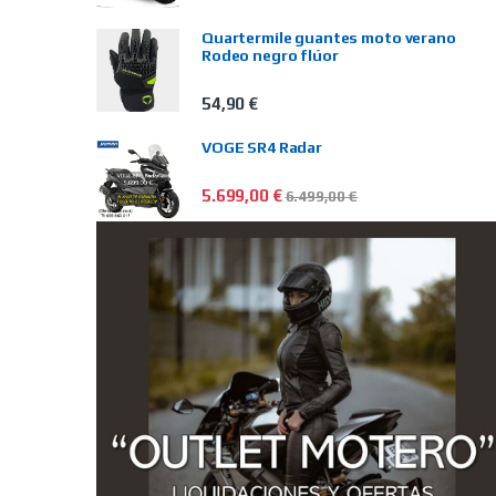
Quartermile guantes moto verano
Rodeo negro flúor
54,90
€
VOGE SR4 Radar
5.699,00
€
6.499,00
€