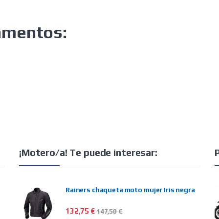
amentos:
¡Motero/a! Te puede interesar:
Rainers chaqueta moto mujer Iris negra
132,75
€
147,50
€