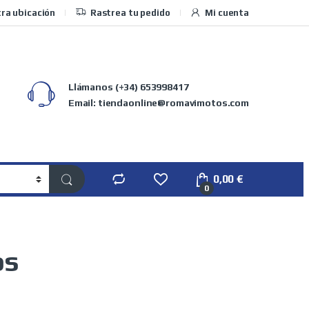
ra ubicación
Rastrea tu pedido
Mi cuenta
Llámanos
(+34) 653998417
Email: tiendaonline@romavimotos.com
0,00
€
0
os