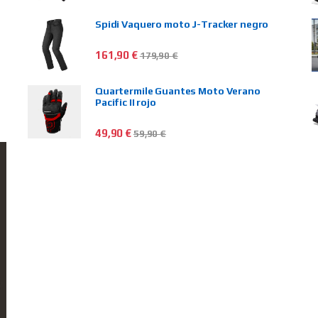
Spidi Vaquero moto J-Tracker negro
161,90
€
179,90
€
Quartermile Guantes Moto Verano
Pacific II rojo
49,90
€
59,90
€