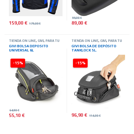
99,00
€
159,00
€
89,00
€
179,00
€
Este producto tiene múltiples variantes. Las opciones se pued
TIENDA ON LINE
,
GIVI
,
PARA TU
TIENDA ON LINE
,
GIVI
,
PARA TU
MOTO
,
BOLSAS-MALETAS-
MOTO
,
BOLSAS-MALETAS-
GIVI BOLSA DEPOSITO
GIVI BOLSA DE DEPÓSITO
ALFORJAS-OTROS
ALFORJAS-OTROS
UNIVERSAL 6L
TANKLOCK 5L.
-15%
-15%
64,90
€
96,90
€
55,10
€
114,00
€