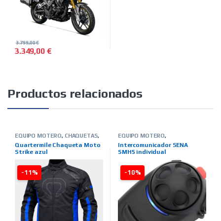
3.799,00
€
3.349,00
€
Productos relacionados
EQUIPO MOTERO
,
CHAQUETAS
,
EQUIPO MOTERO
,
INVIERNO
,
HOMBRE
,
TIENDA ON
INTERCOMUNICADORES
,
TIENDA
Quartermile Chaqueta Moto
Intercomunicador SENA
LINE
,
MARCAS
,
QUARTER MILE
ON LINE
,
MARCAS
,
SENA
Strike azul
SMH5 individual
-11%
-10%