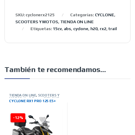
SKU:
cyclonerx2125
Categorías:
CYCLONE
,
SCOOTERS Y MOTOS
,
TIENDA ON LINE
Etiquetas:
15cv
,
abs
,
cyclone
,
h20
,
rx2
,
trail
También te recomendamos…
TIENDA ON LINE
,
SCOOTERS Y
MOTOS
,
Km0-Demo
,
CYCLONE
CYCLONE RX1 PRO 125 E5+
-12%