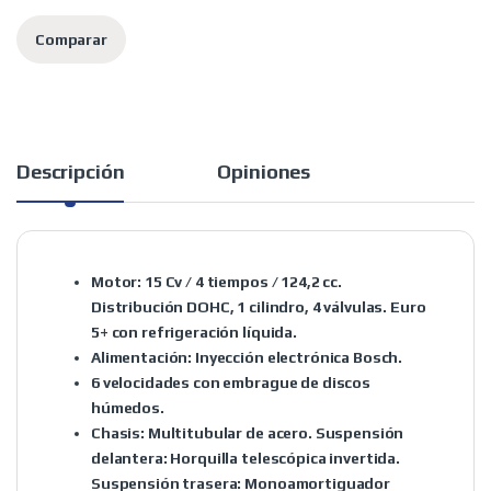
Comparar
Descripción
Opiniones
Motor: 15 Cv
/ 4 tiempos / 124,2 cc.
Distribución DOHC, 1 cilindro, 4 válvulas. Euro
5+ con refrigeración líquida.
Alimentación
: Inyección electrónica Bosch.
6 velocidades
con embrague de discos
húmedos.
Chasis:
Multitubular de acero. Suspensión
delantera: Horquilla telescópica invertida.
Suspensión trasera: Monoamortiguador