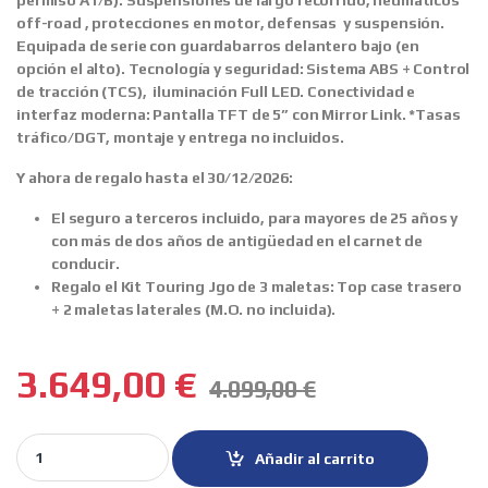
permiso A1/B).
Suspensiones de largo recorrido
, neumáticos
off-road , protecciones en motor, defensas y suspensión.
Equipada de serie con guardabarros delantero bajo (en
opción el alto). Tecnología y seguridad:
Sistema ABS + Control
de tracción (TCS)
,
iluminación Full LED
.
Conectividad
e
interfaz moderna:
Pantalla TFT de 5” con Mirror Link
. *Tasas
tráfico/DGT, montaje y entrega no incluidos.
Y ahora de regalo hasta el 30/12/2026:
El seguro a terceros incluido, para mayores de 25 años y
con más de dos años de antigüedad en el carnet de
conducir.
Regalo el Kit Touring Jgo de 3 maletas: Top case trasero
+ 2 maletas laterales (M.O. no incluida).
3.649,00
€
4.099,00
€
CYCLONE RX2 125 quantity
Añadir al carrito