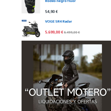
Rodeo negro flúor
54,90
€
VOGE SR4 Radar
5.699,00
€
6.499,00
€