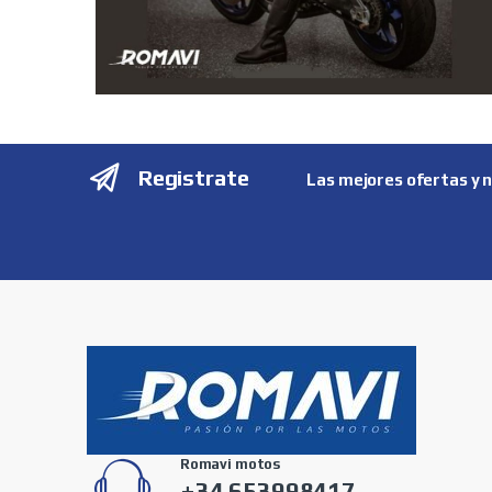
Registrate
Las mejores ofertas y 
Romavi motos
+34 653998417