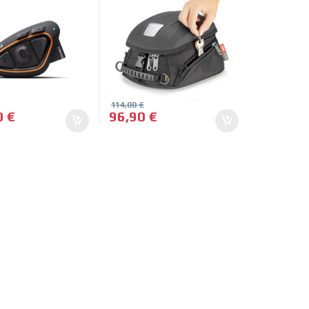
114,00
€
0
€
96,90
€
n la página de producto
 Las opciones se pueden elegir en la página de producto