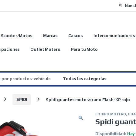
Nuest
Scooter/Motos
Marcas
Cascos
Intercomunicadores
ipaciones
Outlet Motero
Para tu Moto
:
SPIDI
Spidi guantes moto verano Flash-KP rojo
EQUIPO MOTERO
,
GUA
Spidi guan
Disponibilidad:
Hay 