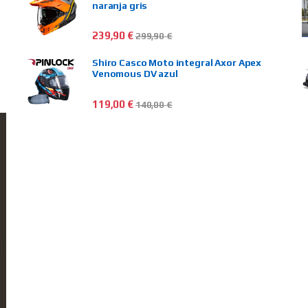
naranja gris
239,90
€
299,90
€
Shiro Casco Moto integral Axor Apex
Venomous DV azul
119,00
€
140,00
€