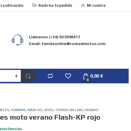
ra ubicación
Rastrea tu pedido
Mi cuenta
Llámanos
(+34) 653998417
Email: tiendaonline@romavimotos.com
0,00
€
0
NTES
,
HOMBRE
,
MARCAS
,
SPIDI
,
TIENDA ON LINE
,
VERANO
tes moto verano Flash-KP rojo
existencias