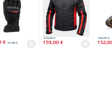
179,00
€
189,99
€
0
€
159,00
€
152,0
52,90
€
roducto tiene múltiples variantes. Las opciones se pueden elegir e
Este producto tiene múltiples variantes.