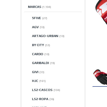
MARCAS
(1.104)
5FIVE
(27)
AGV
(10)
ARTAGO-URBAN
(10)
BY CITY
(53)
CARDO
(10)
GARIBALDI
(19)
GIVI
(33)
HJC
(161)
LS2-CASCOS
(104)
LS2-ROPA
(36)