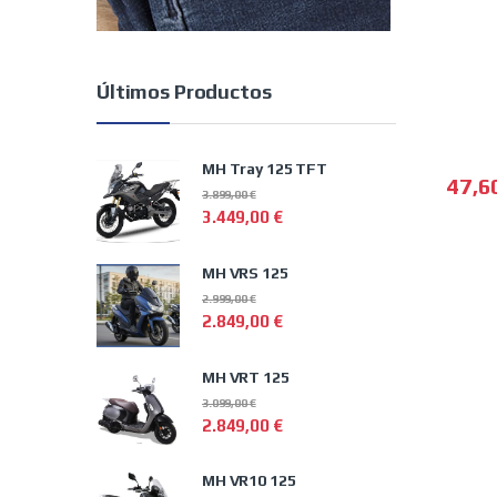
Últimos Productos
MH Tray 125 TFT
47,6
3.899,00
€
Este p
3.449,00
€
MH VRS 125
2.999,00
€
2.849,00
€
MH VRT 125
3.099,00
€
2.849,00
€
MH VR10 125