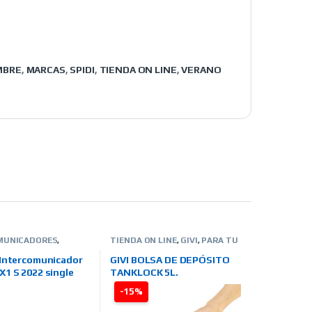
MBRE
,
MARCAS
,
SPIDI
,
TIENDA ON LINE
,
VERANO
MUNICADORES
,
TIENDA ON LINE
,
GIVI
,
PARA TU
N LINE
,
MIDLAND
MOTO
,
BOLSAS-MALETAS-
ALFORJAS-OTROS
 Intercomunicador
GIVI BOLSA DE DEPÓSITO
1 S 2022 single
TANKLOCK 5L.
-15%