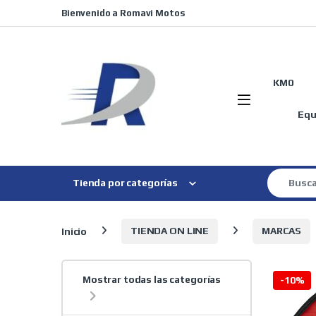
Skip to navigation
Skip to content
Bienvenido a Romavi Motos
KM0
Equ
Search for
Tienda por categorías
Inicio
TIENDA ON LINE
MARCAS
Mostrar todas las categorías
-
10%