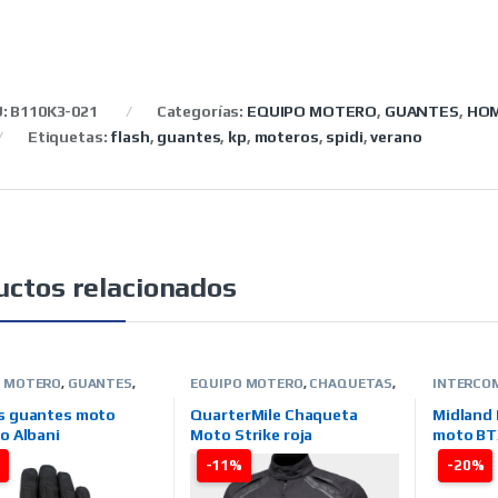
U:
B110K3-021
Categorías:
EQUIPO MOTERO
,
GUANTES
,
HO
Etiquetas:
flash
,
guantes
,
kp
,
moteros
,
spidi
,
verano
uctos relacionados
O MOTERO
,
GUANTES
,
EQUIPO MOTERO
,
CHAQUETAS
,
INTERCO
NO
,
HOMBRE
,
TIENDA ON
INVIERNO
,
HOMBRE
,
TIENDA ON
TIENDA O
ARCAS
,
RAINERS
LINE
,
MARCAS
,
QUARTER MILE
s guantes moto
QuarterMile Chaqueta
Midland
no Albani
Moto Strike roja
moto BTX
%
-11%
-20%