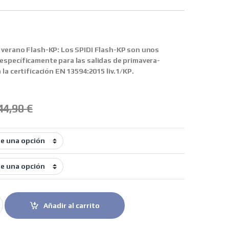
 verano Flash-KP: Los SPIDI Flash-KP son unos
specíficamente para las salidas de primavera-
la certificación EN 13594:2015 liv.1/KP.
44,90
€
verano Flash-KP rojo quantity
Añadir al carrito