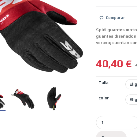
Comparar
Spidi guantes moto
guantes diseñados e
verano; cuentan con 
40,40
€
Talla
color
Spidi guantes moto 