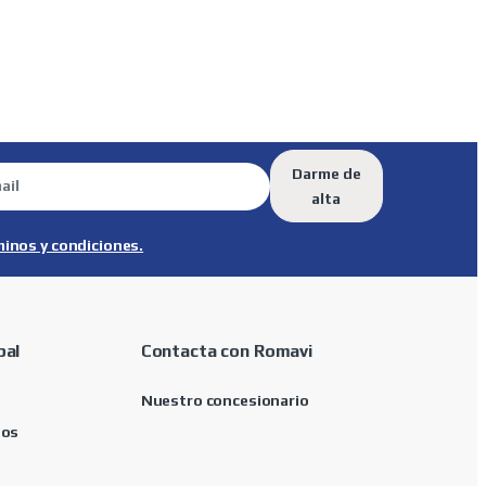
Darme de
alta
minos y condiciones.
pal
Contacta con Romavi
Nuestro concesionario
tos