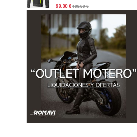
99,00
€
109,00
€