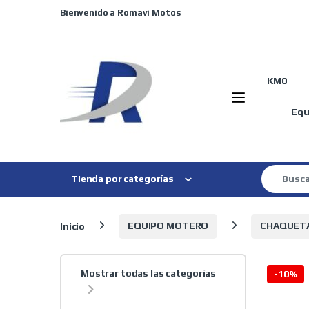
Skip to navigation
Skip to content
Bienvenido a Romavi Motos
KM0
Equ
Search for
Tienda por categorías
Inicio
EQUIPO MOTERO
CHAQUET
Mostrar todas las categorías
-
10%