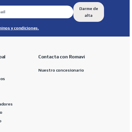
Darme de
alta
minos y condiciones.
pal
Contacta con Romavi
Nuestro concesionario
tos
adores
o
o