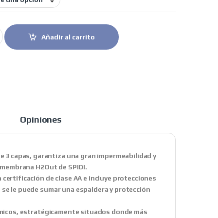
 Tour Evo 2 negro quantity
Añadir al carrito
Opiniones
 3 capas, garantiza una gran impermeabilidad y
la membrana H2Out de SPIDI.
 certificación de clase AA e incluye protecciones
e se le puede sumar una espaldera y protección
inámicos, estratégicamente situados donde más