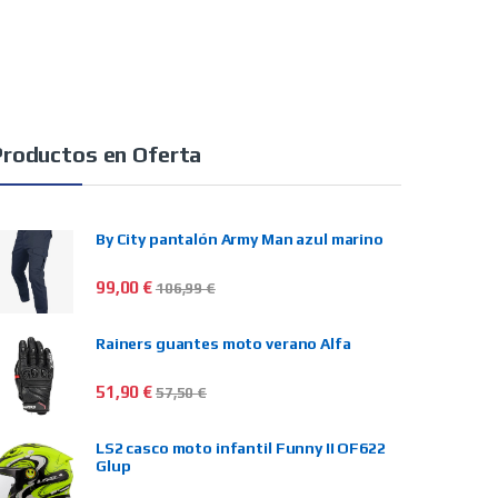
Productos en Oferta
By City pantalón Army Man azul marino
99,00
€
106,99
€
Rainers guantes moto verano Alfa
51,90
€
57,50
€
LS2 casco moto infantil Funny II OF622
Glup