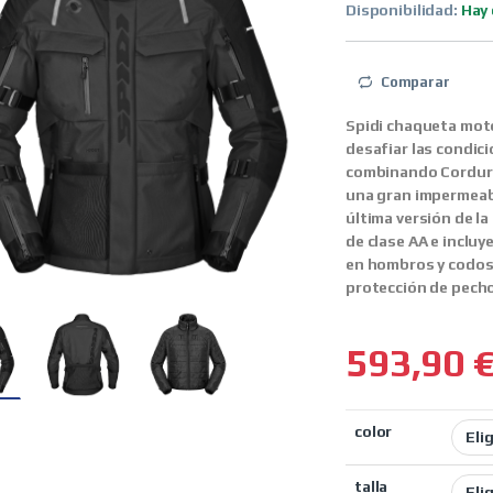
Disponibilidad:
Hay 
Comparar
Spidi chaqueta mot
desafiar las condi
combinando Cordura
una gran impermeabil
última versión de l
de clase AA e inclu
en hombros y codos,
protección de pecho
593,90
color
talla