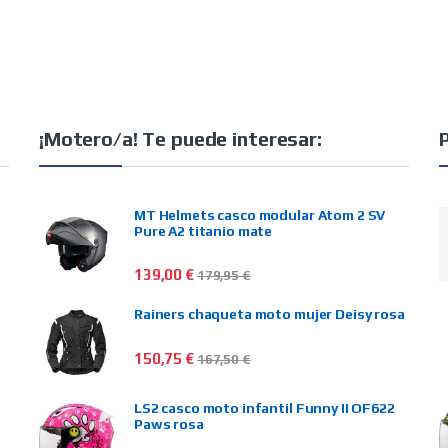
¡Motero/a! Te puede interesar:
MT Helmets casco modular Atom 2 SV
Pure A2 titanio mate
139,00
€
179,95
€
Rainers chaqueta moto mujer Deisy rosa
150,75
€
167,50
€
LS2 casco moto infantil Funny II OF622
Paws rosa