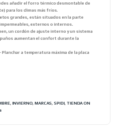
puedes añadir el forro térmico desmontable de
) para los climas más fríos.
jetos grandes, están situados en la parte
os impermeables, externos o internos.
en, un cordón de ajuste interno y un sistema
 y puños aumentan el confort durante la
 – Planchar a temperatura máxima de la placa
MBRE
,
INVIERNO
,
MARCAS
,
SPIDI
,
TIENDA ON
a