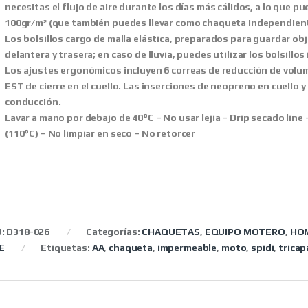
necesitas el flujo de aire durante los días más cálidos, a lo que 
100gr/m² (que también puedes llevar como chaqueta independiente
Los bolsillos cargo de malla elástica, preparados para guardar ob
delantera y trasera; en caso de lluvia, puedes utilizar los bolsill
Los ajustes ergonómicos incluyen 6 correas de reducción de volum
EST de cierre en el cuello. Las inserciones de neopreno en cuello
conducción.
Lavar a mano por debajo de 40°C – No usar lejia – Drip secado line
(110°C) – No limpiar en seco – No retorcer
U:
D318-026
Categorías:
CHAQUETAS
,
EQUIPO MOTERO
,
HO
E
Etiquetas:
AA
,
chaqueta
,
impermeable
,
moto
,
spidi
,
tricap