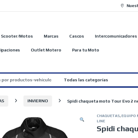
Nuest
Scooter/Motos
Marcas
Cascos
Intercomunicadores
ipaciones
Outlet Motero
Para tu Moto
:
AS
INVIERNO
Spidi chaqueta moto Tour Evo 2 n
CHAQUETAS
,
EQUIPO
LINE
Spidi chaq