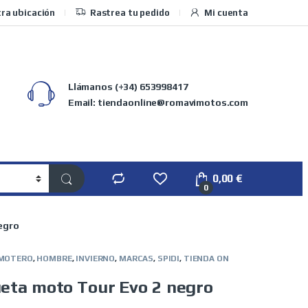
ra ubicación
Rastrea tu pedido
Mi cuenta
Llámanos
(+34) 653998417
Email: tiendaonline@romavimotos.com
0,00
€
0
egro
 MOTERO
,
HOMBRE
,
INVIERNO
,
MARCAS
,
SPIDI
,
TIENDA ON
ueta moto Tour Evo 2 negro