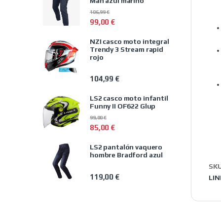
Man azul marino
106,99
€
99,00
€
NZI casco moto integral
Trendy 3 Stream rapid
rojo
104,99
€
LS2 casco moto infantil
Funny II OF622 Glup
99,00
€
85,00
€
LS2 pantalón vaquero
hombre Bradford azul
SK
119,00
€
LIN