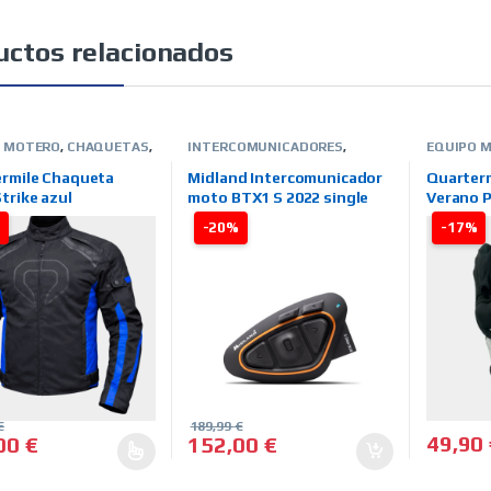
uctos relacionados
O MOTERO
,
CHAQUETAS
,
INTERCOMUNICADORES
,
EQUIPO 
NO
,
HOMBRE
,
TIENDA ON
TIENDA ON LINE
,
MIDLAND
VERANO
,
ARCAS
,
QUARTER MILE
LINE
,
MAR
rmile Chaqueta
Midland Intercomunicador
Quarter
trike azul
moto BTX1 S 2022 single
Verano Pa
%
-20%
-17%
€
189,99
€
49,90
,00
€
152,00
€
roducto tiene múltiples variantes. Las opciones se pueden elegir e
Este pro