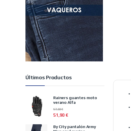
Últimos Productos
Rainers guantes moto
verano Alfa
57,50
€
51,90
€
By City pantalón Army