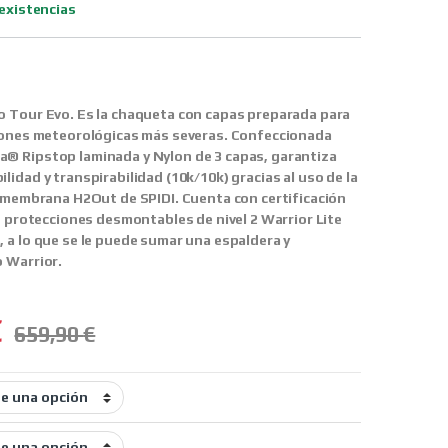
existencias
o Tour Evo.
Es la chaqueta con capas preparada para
ciones meteorológicas más severas. Confeccionada
® Ripstop laminada y Nylon de 3 capas, garantiza
idad y transpirabilidad (10k/10k) gracias al uso de la
a membrana H2Out de SPIDI. Cuenta con certificación
ye protecciones desmontables de nivel 2 Warrior Lite
 a lo que se le puede sumar una espaldera y
 Warrior.
€
659,90
€