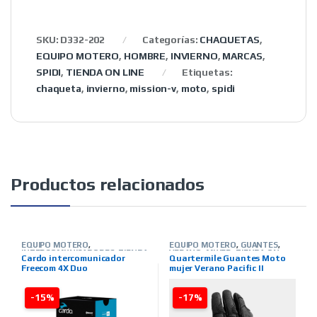
SKU:
D332-202
Categorías:
CHAQUETAS
,
EQUIPO MOTERO
,
HOMBRE
,
INVIERNO
,
MARCAS
,
SPIDI
,
TIENDA ON LINE
Etiquetas:
chaqueta
,
invierno
,
mission-v
,
moto
,
spidi
Productos relacionados
EQUIPO MOTERO
,
EQUIPO MOTERO
,
GUANTES
,
INTERCOMUNICADORES
,
TIENDA
VERANO
,
MUJER
,
TIENDA ON
Cardo intercomunicador
Quartermile Guantes Moto
ON LINE
,
MARCAS
,
CARDO
LINE
,
MARCAS
,
QUARTER MILE
Freecom 4X Duo
mujer Verano Pacific II
morado
-15%
-17%