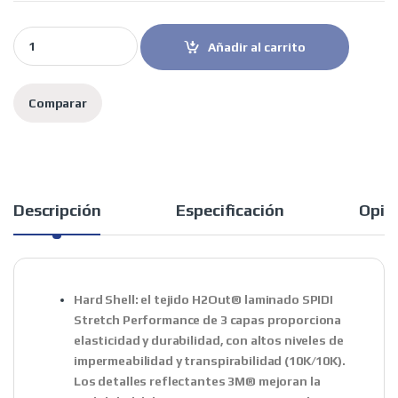
Spidi chaqueta moto Mission-V beige quantity
Añadir al carrito
Comparar
Descripción
Especificación
Opin
Hard Shell
: el tejido H2Out® laminado SPIDI
Stretch Performance de 3 capas proporciona
elasticidad y durabilidad, con altos niveles de
impermeabilidad y transpirabilidad (10K/10K).
Los detalles reflectantes 3M® mejoran la