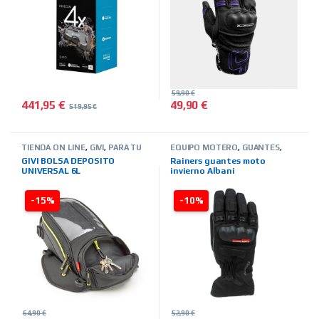
59,90
€
441,95
€
49,90
€
519,95
€
Este producto tiene múltiples 
TIENDA ON LINE
,
GIVI
,
PARA TU
EQUIPO MOTERO
,
GUANTES
,
MOTO
,
BOLSAS-MALETAS-
INVIERNO
,
HOMBRE
,
TIENDA ON
GIVI BOLSA DEPOSITO
Rainers guantes moto
ALFORJAS-OTROS
LINE
,
MARCAS
,
RAINERS
UNIVERSAL 6L
invierno Albani
-15%
-10%
64,90
€
52,90
€