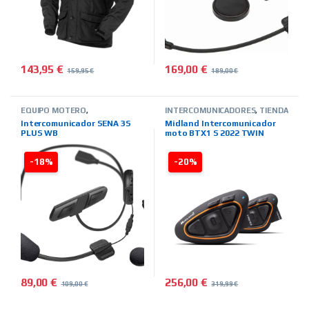
143,95
€
169,00
€
159,95
€
189,00
€
Este producto tiene múltiples variantes. Las opciones se pued
EQUIPO MOTERO
,
INTERCOMUNICADORES
,
TIENDA
INTERCOMUNICADORES
,
TIENDA
ON LINE
,
MIDLAND
Intercomunicador SENA 3S
Midland Intercomunicador
ON LINE
,
MARCAS
,
SENA
PLUS WB
moto BTX1 S 2022 TWIN
-18%
-20%
89,00
€
256,00
€
109,00
€
319,99
€