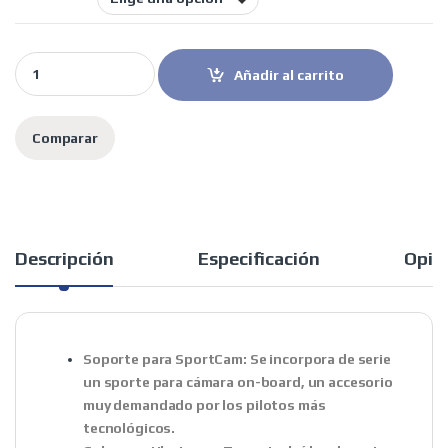
MT Helmets casco trial Streetfighter SV S Belic A2 blanco gris q
Añadir al carrito
Comparar
Descripción
Especificación
Opin
Soporte para SportCam:
Se incorpora de serie
un sporte para cámara on-board, un accesorio
muy demandado por los pilotos más
tecnológicos.