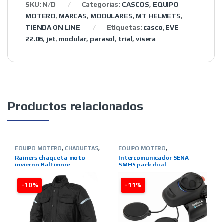
SKU:
N/D
Categorías:
CASCOS
,
EQUIPO
MOTERO
,
MARCAS
,
MODULARES
,
MT HELMETS
,
TIENDA ON LINE
Etiquetas:
casco
,
EVE
22.06
,
jet
,
modular
,
parasol
,
trial
,
visera
Productos relacionados
EQUIPO MOTERO
,
CHAQUETAS
,
EQUIPO MOTERO
,
INVIERNO
,
HOMBRE
,
TIENDA ON
INTERCOMUNICADORES
,
TIENDA
Rainers chaqueta moto
Intercomunicador SENA
LINE
,
MARCAS
,
RAINERS
ON LINE
,
MARCAS
,
SENA
invierno Baltimore
SMH5 pack dual
-10%
-11%