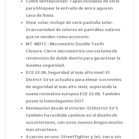
Cubre ventilaciones:
Tapas incluídas de serie
para bloquear la entrada de aire o agua en
caso de lluvia.
Visor solar:
Incluye de serie pantalla solar.
Gran variedad de colores en pantallas solares
que se venden como accesorio.
MT-MDTC | Micrometric Double Teeth
Closure:
Cierre micrométrico con sistema de
rentención de doble diente para garantizar la
máxima seguridad.
ECE 22.06. Seguridad al más alto nivel:
El
District SV se actualiza para elevar sus niveles
de seguridad al más alto nivel, superando la
nueva normativa europea ECE 22.06. También
posee la homolagación DOT
Renovación desde el interior:
El District SV S
también ha recibido cambios en el diseño de
sus interiores, con unos nuevos linigns mucho
más atractivos.
4 cascos en uno:
Streetfighter y Jet, con o sin