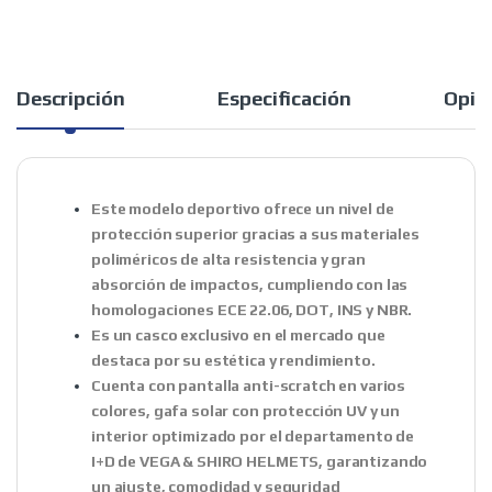
Descripción
Especificación
Opin
Este modelo deportivo ofrece un nivel de
protección superior gracias a sus materiales
poliméricos de alta resistencia y gran
absorción de impactos, cumpliendo con las
homologaciones ECE 22.06, DOT, INS y NBR.
Es un casco exclusivo en el mercado que
destaca por su estética y rendimiento.
Cuenta con pantalla anti-scratch en varios
colores, gafa solar con protección UV y un
interior optimizado por el departamento de
I+D de VEGA & SHIRO HELMETS, garantizando
un ajuste, comodidad y seguridad