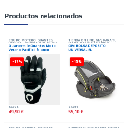
Productos relacionados
EQUIPO MOTERO
,
GUANTES
,
TIENDA ON LINE
,
GIVI
,
PARA TU
VERANO
,
HOMBRE
,
TIENDA ON
MOTO
,
BOLSAS-MALETAS-
Quartermile Guantes Moto
GIVI BOLSA DEPOSITO
LINE
,
MARCAS
,
QUARTER MILE
ALFORJAS-OTROS
Verano Pacific II blanco
UNIVERSAL 6L
-17%
-15%
59,90
€
64,90
€
49,90
€
55,10
€
Este producto tiene múltiples variantes. Las opciones se pued