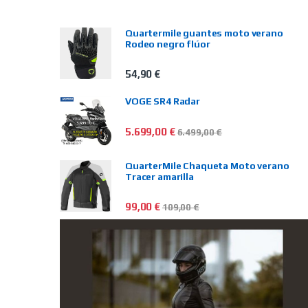
Quartermile guantes moto verano
Rodeo negro flúor
54,90
€
VOGE SR4 Radar
5.699,00
€
6.499,00
€
QuarterMile Chaqueta Moto verano
Tracer amarilla
99,00
€
109,00
€