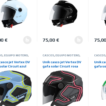
00
€
75,00
€
75,0
producto tiene múltiples variantes. Las opciones se pueden elegir 
Este producto tiene múltiples variantes
Este pr
OS
,
EQUIPO MOTERO
,
CASCOS
,
EQUIPO MOTERO
,
CASCOS
ARCAS
,
UNIK
JET
,
MARCAS
,
UNIK
JET
,
MA
casco jet Vertex DV
Unik casco jet Vertex DV
Unik ca
solar Circuit azul
gafa solar Circuit rosa
gafa so