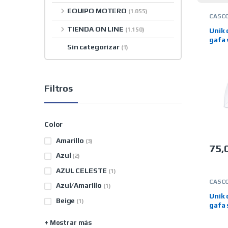
EQUIPO MOTERO
(1.055)
CASC
JET
,
M
TIENDA ON LINE
(1.150)
Unik 
gafa 
Sin categorizar
(1)
Filtros
Color
Amarillo
(3)
75,
Este 
Azul
(2)
AZUL CELESTE
(1)
CASC
Azul/Amarillo
(1)
JET
,
M
Unik 
Beige
(1)
gafa 
+ Mostrar más