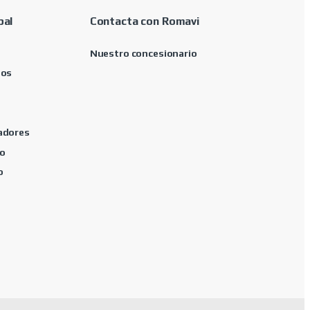
pal
Contacta con Romavi
Nuestro concesionario
tos
adores
o
o