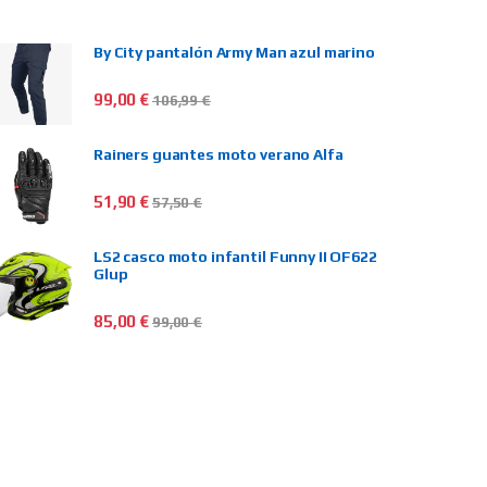
By City pantalón Army Man azul marino
99,00
€
106,99
€
Rainers guantes moto verano Alfa
51,90
€
57,50
€
LS2 casco moto infantil Funny II OF622
Glup
85,00
€
99,00
€