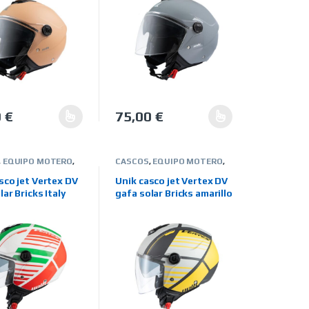
0
€
75,00
€
en la página de producto
. Las opciones se pueden elegir en la página de producto
oducto tiene múltiples variantes. Las opciones se pueden elegir en
Este producto tiene múltiples variantes. 
,
EQUIPO MOTERO
,
CASCOS
,
EQUIPO MOTERO
,
RCAS
,
UNIK
JET
,
MARCAS
,
UNIK
sco jet Vertex DV
Unik casco jet Vertex DV
lar Bricks Italy
gafa solar Bricks amarillo