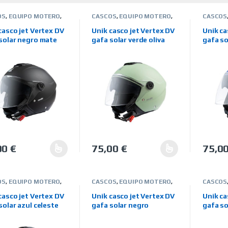
OS
,
EQUIPO MOTERO
,
CASCOS
,
EQUIPO MOTERO
,
CASCOS
ARCAS
,
UNIK
JET
,
MARCAS
,
UNIK
JET
,
MA
casco jet Vertex DV
Unik casco jet Vertex DV
Unik ca
solar negro mate
gafa solar verde oliva
gafa so
oscuro
00
€
75,00
€
75,0
producto tiene múltiples variantes. Las opciones se pueden elegir 
Este producto tiene múltiples variantes
Este pr
OS
,
EQUIPO MOTERO
,
CASCOS
,
EQUIPO MOTERO
,
CASCOS
ARCAS
,
UNIK
JET
,
MARCAS
,
UNIK
JET
,
MA
casco jet Vertex DV
Unik casco jet Vertex DV
Unik ca
solar azul celeste
gafa solar negro
gafa so