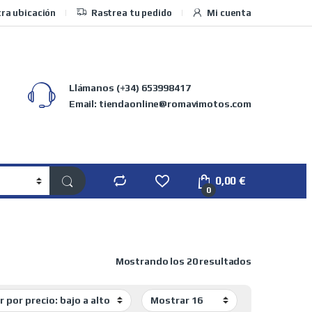
ra ubicación
Rastrea tu pedido
Mi cuenta
Llámanos
(+34) 653998417
Email: tiendaonline@romavimotos.com
0,00
€
0
Ordenado por 
Mostrando los 20 resultados