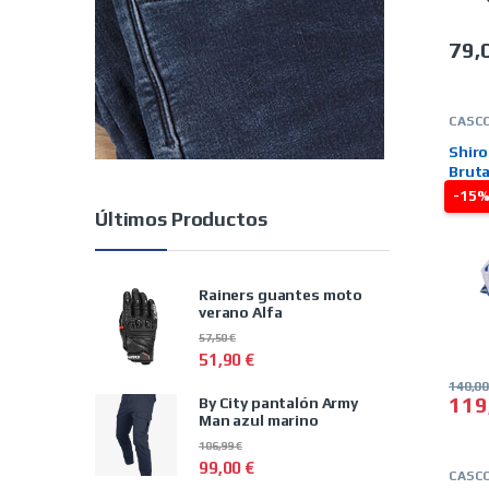
79,
Este 
CASC
INTE
SHIR
Shiro
LINE
Bruta
azul
-15
Últimos Productos
Rainers guantes moto
verano Alfa
57,50
€
51,90
€
140,0
119
By City pantalón Army
Este 
Man azul marino
106,99
€
99,00
€
CASC