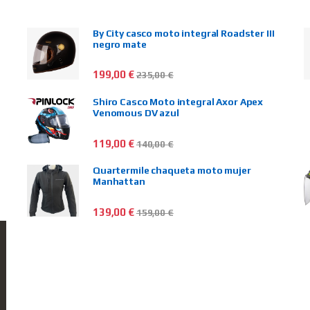
By City casco moto integral Roadster III
negro mate
199,00
€
235,00
€
Shiro Casco Moto integral Axor Apex
Venomous DV azul
119,00
€
140,00
€
Quartermile chaqueta moto mujer
Manhattan
139,00
€
159,00
€