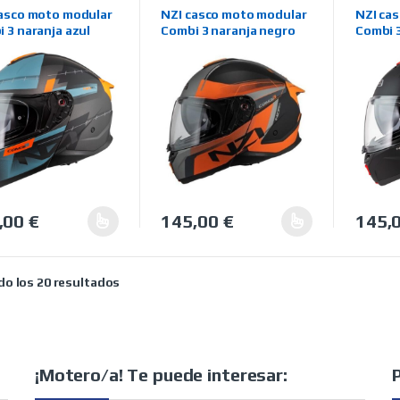
AS
,
MODULARES
,
NZI
,
MARCAS
,
MODULARES
,
NZI
,
MARCA
A ON LINE
TIENDA ON LINE
TIENDA 
casco moto modular
NZI casco moto modular
NZI ca
 3 naranja azul
Combi 3 naranja negro
Combi 3
,00
€
145,00
€
145,
producto tiene múltiples variantes. Las opciones se pueden elegir 
Este producto tiene múltiples variantes
Este pr
Ordenado por precio: bajo a alto
o los 20 resultados
¡Motero/a! Te puede interesar: