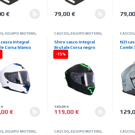
00
€
79,00
€
79,0
producto tiene múltiples variantes. Las opciones se pueden elegir 
Este producto tiene múltiples variantes
Este pr
OS
,
EQUIPO MOTERO
,
CASCOS
,
EQUIPO MOTERO
,
CASCOS
GRALES
,
MARCAS
,
INTEGRALES
,
MARCAS
,
MARCA
O-AXOR
,
TIENDA ON
SHIRO-AXOR
,
TIENDA ON
TIENDA 
 casco integral
Shiro casco integral
NZI ca
LINE
le Corsa blanco
Brutale Corsa negro
Combi 
verde
%
-15%
0
€
140,00
€
,00
€
119,00
€
129,
producto tiene múltiples variantes. Las opciones se pueden elegir 
Este producto tiene múltiples variantes
Este pr
OS
,
EQUIPO MOTERO
,
CASCOS
,
EQUIPO MOTERO
,
CASCOS