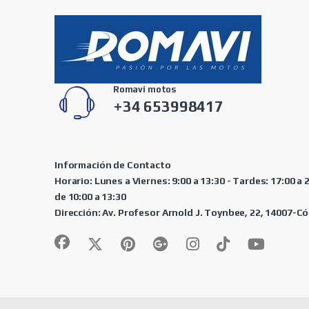
Romavi motos
+34 653998417
Información de Contacto
Horario: Lunes a Viernes: 9:00 a 13:30 - Tardes: 17:00 a
de 10:00 a 13:30
Dirección: Av. Profesor Arnold J. Toynbee, 22, 14007-