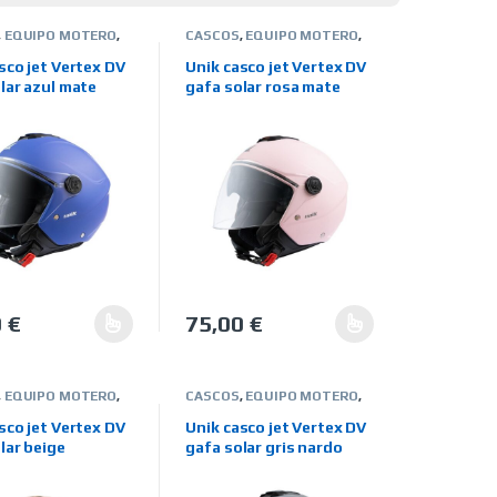
,
EQUIPO MOTERO
,
CASCOS
,
EQUIPO MOTERO
,
RCAS
,
UNIK
JET
,
MARCAS
,
UNIK
sco jet Vertex DV
Unik casco jet Vertex DV
lar azul mate
gafa solar rosa mate
0
€
75,00
€
en la página de producto
. Las opciones se pueden elegir en la página de producto
oducto tiene múltiples variantes. Las opciones se pueden elegir en
Este producto tiene múltiples variantes. 
,
EQUIPO MOTERO
,
CASCOS
,
EQUIPO MOTERO
,
RCAS
,
UNIK
JET
,
MARCAS
,
UNIK
sco jet Vertex DV
Unik casco jet Vertex DV
lar beige
gafa solar gris nardo