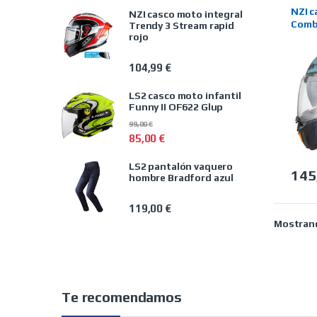
MARC
TIEND
NZI 
NZI casco moto integral
Combi
Trendy 3 Stream rapid
rojo
104,99
€
LS2 casco moto infantil
Funny II OF622 Glup
99,00
€
85,00
€
LS2 pantalón vaquero
145
hombre Bradford azul
Este 
119,00
€
Mostrand
Te recomendamos