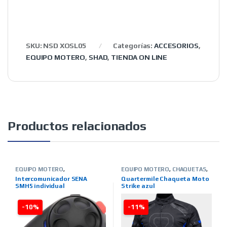
SKU:
NSD XOSL05
Categorías:
ACCESORIOS
,
EQUIPO MOTERO
,
SHAD
,
TIENDA ON LINE
Productos relacionados
EQUIPO MOTERO
,
EQUIPO MOTERO
,
CHAQUETAS
,
INTERCOMUNICADORES
,
TIENDA
INVIERNO
,
HOMBRE
,
TIENDA ON
Intercomunicador SENA
Quartermile Chaqueta Moto
ON LINE
,
MARCAS
,
SENA
LINE
,
MARCAS
,
QUARTER MILE
SMH5 individual
Strike azul
-10%
-11%