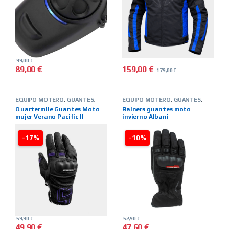
99,00
€
159,00
€
89,00
€
179,00
€
Este producto tiene múltiples 
EQUIPO MOTERO
,
GUANTES
,
EQUIPO MOTERO
,
GUANTES
,
VERANO
,
MUJER
,
TIENDA ON
INVIERNO
,
HOMBRE
,
TIENDA ON
Quartermile Guantes Moto
Rainers guantes moto
LINE
,
MARCAS
,
QUARTER MILE
LINE
,
MARCAS
,
RAINERS
mujer Verano Pacific II
invierno Albani
morado
-17%
-10%
59,90
€
52,90
€
49,90
€
47,60
€