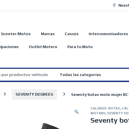
Nuest
Scooter/Motos
Marcas
Cascos
Intercomunicadores
ipaciones
Outlet Motero
Para tu Moto
:
SEVENTY DEGREES
Seventy botas moto mujer BC
CALZADO-BOTAS
,
CAL
MOTERO
,
SEVENTY DE
Seventy bo