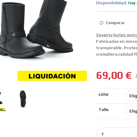
Disponibilidad:
Hay 
Comparar
Seventy botas moto
Fabricadas en microf
transpirable. Protec
cremallera calidad 
69,00
€
color
Talla
Seventy botas moto