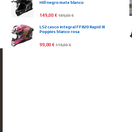
Hill negro mate blanco
149,00
€
189,00
€
LS2 casco integral FF820 Rapid III
Poppies blanco rosa
99,00
€
119,00
€