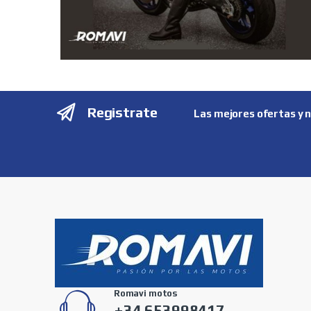
Registrate
Las mejores ofertas y 
Romavi motos
+34 653998417