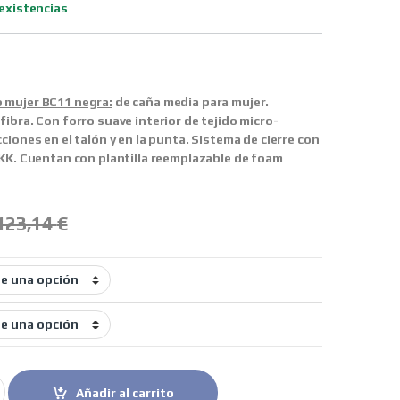
existencias
 mujer BC11 negra:
de caña media para mujer.
ibra. Con forro suave interior de tejido micro-
ciones en el talón y en la punta. Sistema de cierre con
YKK. Cuentan con plantilla reemplazable de foam
123,14
€
 mujer BC11 negra quantity
Añadir al carrito