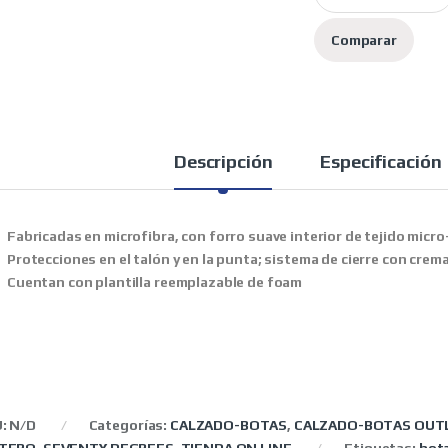
Comparar
Descripción
Especificación
Fabricadas en microfibra, c
on forro suave interior de tejido micro
Protecciones en el talón y en la punta; s
istema de cierre con crema
Cuentan con plantilla reemplazable de foam
U:
N/D
Categorías:
CALZADO-BOTAS
,
CALZADO-BOTAS OUT