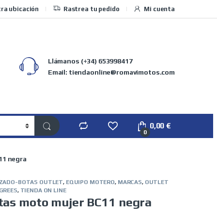
ra ubicación
Rastrea tu pedido
Mi cuenta
Llámanos
(+34) 653998417
Email: tiendaonline@romavimotos.com
0,00
€
0
11 negra
ZADO-BOTAS OUTLET
,
EQUIPO MOTERO
,
MARCAS
,
OUTLET
GREES
,
TIENDA ON LINE
tas moto mujer BC11 negra