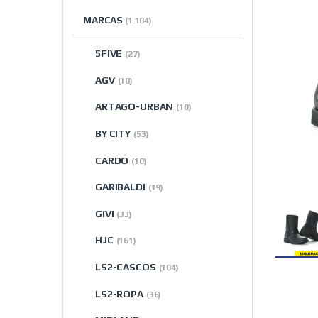
MARCAS
(1.104)
5FIVE
(27)
AGV
(10)
ARTAGO-URBAN
(10)
BY CITY
(53)
CARDO
(10)
GARIBALDI
(19)
GIVI
(33)
HJC
(161)
LS2-CASCOS
(104)
LS2-ROPA
(36)