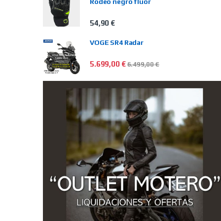
Rodeo negro flúor
54,90
€
VOGE SR4 Radar
5.699,00
€
6.499,00
€