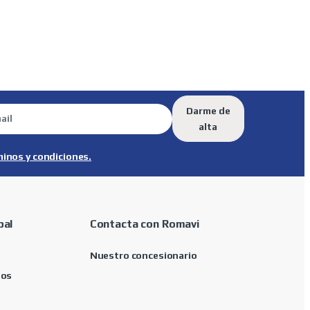
Darme de
alta
minos y condiciones.
pal
Contacta con Romavi
Nuestro concesionario
tos