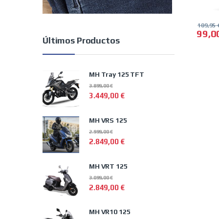
109,95
99,0
Últimos Productos
MH Tray 125 TFT
3.899,00
€
3.449,00
€
MH VRS 125
2.999,00
€
2.849,00
€
MH VRT 125
3.099,00
€
2.849,00
€
MH VR10 125