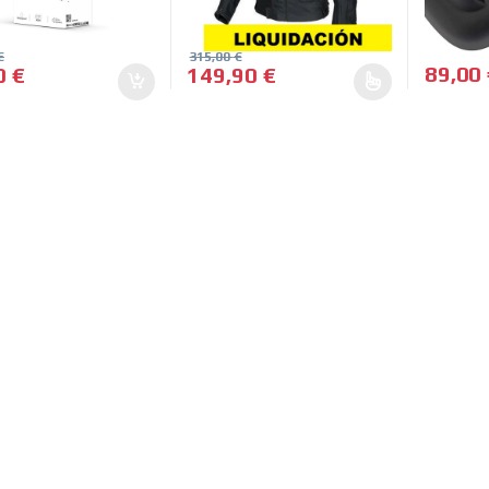
€
315,00
€
89,00
0
€
149,90
€
Este producto tiene múltiples variantes.