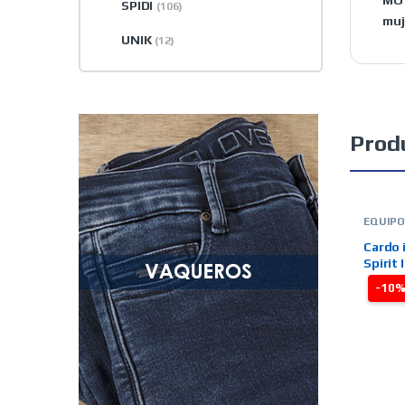
MO
SPIDI
(106)
muj
UNIK
(12)
Prod
EQUIP
INTER
TIENDA
Cardo 
CARDO
Spirit 
-10