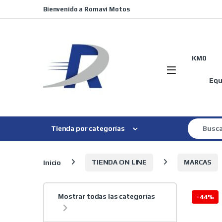
Skip to navigation
Skip to content
Bienvenido a Romavi Motos
KM0
Equ
Search for
Tienda por categorías
Inicio
TIENDA ON LINE
MARCAS
Mostrar todas las categorías
-
44%