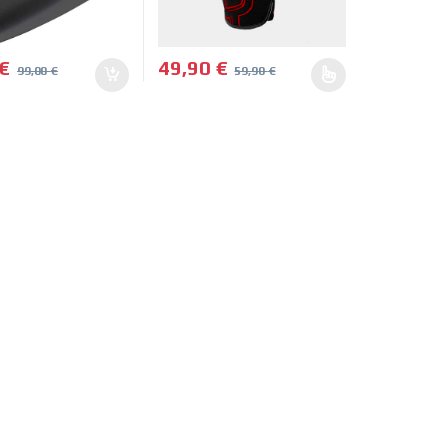
€
49,90
€
99,00
€
59,90
€
 Las opciones se pueden elegir en la página de producto
Este producto tiene múltiples variantes. L