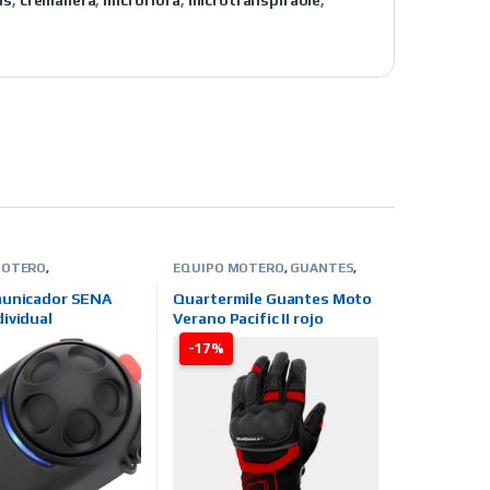
as
,
cremallera
,
microfibra
,
microtranspirable
,
MOTERO
,
EQUIPO MOTERO
,
GUANTES
,
MUNICADORES
,
VERANO
,
HOMBRE
,
TIENDA ON
N LINE
,
MARCAS
,
LINE
,
MARCAS
,
QUARTER MILE
municador SENA
Quartermile Guantes Moto
ividual
Verano Pacific II rojo
-17%