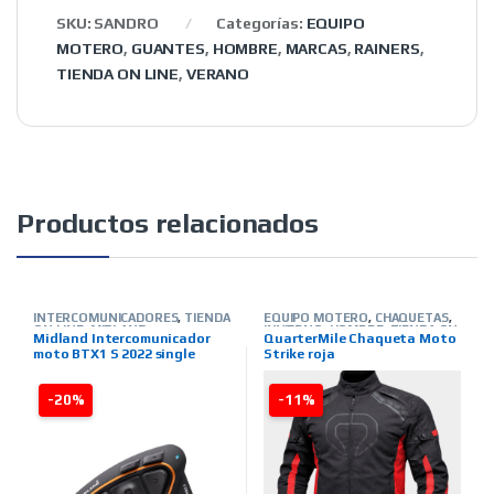
SKU:
SANDRO
Categorías:
EQUIPO
MOTERO
,
GUANTES
,
HOMBRE
,
MARCAS
,
RAINERS
,
TIENDA ON LINE
,
VERANO
Productos relacionados
INTERCOMUNICADORES
,
TIENDA
EQUIPO MOTERO
,
CHAQUETAS
,
ON LINE
,
MIDLAND
INVIERNO
,
HOMBRE
,
TIENDA ON
Midland Intercomunicador
QuarterMile Chaqueta Moto
LINE
,
MARCAS
,
QUARTER MILE
moto BTX1 S 2022 single
Strike roja
-20%
-11%