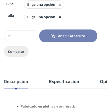
color
Talla
Rainers guantes verano Sandro negro quantity
Añadir al carrito
Comparar
Descripción
Especificación
Opin
Fabricado en piel lisa y perforada.