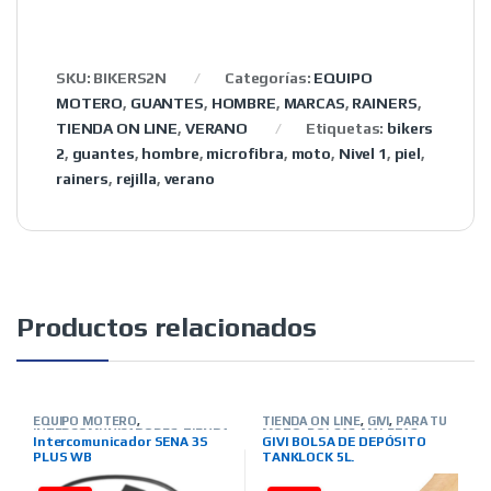
SKU:
BIKERS2N
Categorías:
EQUIPO
MOTERO
,
GUANTES
,
HOMBRE
,
MARCAS
,
RAINERS
,
TIENDA ON LINE
,
VERANO
Etiquetas:
bikers
2
,
guantes
,
hombre
,
microfibra
,
moto
,
Nivel 1
,
piel
,
rainers
,
rejilla
,
verano
Productos relacionados
EQUIPO MOTERO
,
TIENDA ON LINE
,
GIVI
,
PARA TU
INTERCOMUNICADORES
,
TIENDA
MOTO
,
BOLSAS-MALETAS-
Intercomunicador SENA 3S
GIVI BOLSA DE DEPÓSITO
ON LINE
,
MARCAS
,
SENA
ALFORJAS-OTROS
PLUS WB
TANKLOCK 5L.