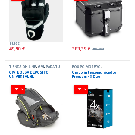
59,90
€
383,35
€
49,90
€
451,00
€
Este producto tiene múltiples variantes. Las opciones se pued
TIENDA ON LINE
,
GIVI
,
PARA TU
EQUIPO MOTERO
,
MOTO
,
BOLSAS-MALETAS-
INTERCOMUNICADORES
,
TIENDA
GIVI BOLSA DEPOSITO
Cardo intercomunicador
ALFORJAS-OTROS
ON LINE
,
MARCAS
,
CARDO
UNIVERSAL 6L
Freecom 4X Duo
-15%
-15%