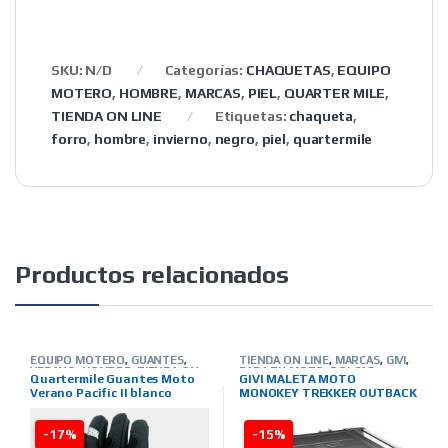
SKU:
N/D
Categorías:
CHAQUETAS
,
EQUIPO
MOTERO
,
HOMBRE
,
MARCAS
,
PIEL
,
QUARTER MILE
,
TIENDA ON LINE
Etiquetas:
chaqueta
,
forro
,
hombre
,
invierno
,
negro
,
piel
,
quartermile
Productos relacionados
EQUIPO MOTERO
,
GUANTES
,
TIENDA ON LINE
,
MARCAS
,
GIVI
,
VERANO
,
HOMBRE
,
TIENDA ON
PARA TU MOTO
,
BOLSAS-
Quartermile Guantes Moto
GIVI MALETA MOTO
LINE
,
MARCAS
,
QUARTER MILE
MALETAS-ALFORJAS-OTROS
Verano Pacific II blanco
MONOKEY TREKKER OUTBACK
BLACK LINE 42L.
-17%
-15%