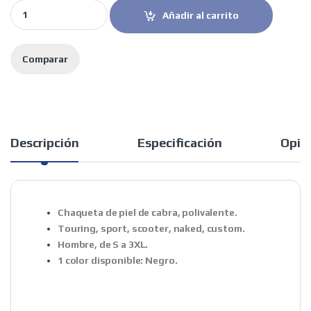
Quartermile chaqueta moto piel Classic 2.0 Negra quantity
Añadir al carrito
Comparar
Descripción
Especificación
Opin
Chaqueta de piel de cabra, polivalente.
Touring, sport, scooter, naked, custom.
Hombre, de S a 3XL.
1 color disponible: Negro.