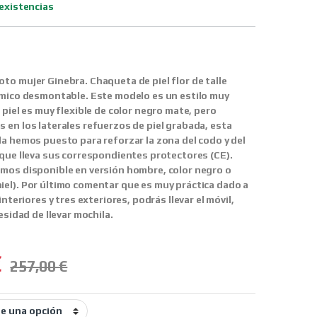
existencias
oto mujer Ginebra.
Chaqueta de piel flor de talle
rmico desmontable. Este modelo es un estilo muy
 piel es muy flexible de color negro mate, pero
 en los laterales refuerzos de piel grabada, esta
la hemos puesto para reforzar la zona del codo y del
 que lleva sus correspondientes protectores (CE).
mos disponible en versión hombre, color negro o
el). Por último comentar que es muy práctica dado a
interiores y tres exteriores, podrás llevar el móvil,
cesidad de llevar mochila.
€
257,00
€