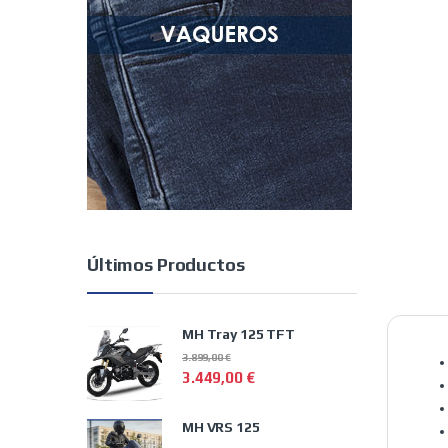
Últimos Productos
MH Tray 125 TFT
3.899,00
€
3.449,00
€
MH VRS 125