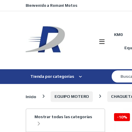
Skip to navigation
Skip to content
Bienvenido a Romavi Motos
KM0
Equ
Search for
Tienda por categorías
Inicio
EQUIPO MOTERO
CHAQUET
Mostrar todas las categorías
-
10%