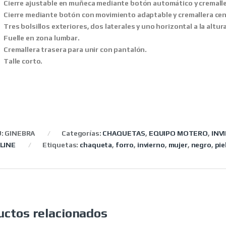
Cierre ajustable en muñeca mediante botón automático y cremalle
Cierre mediante botón con movimiento adaptable y cremallera cen
Tres bolsillos exteriores, dos laterales y uno horizontal a la altur
Fuelle en zona lumbar.
Cremallera trasera para unir con pantalón.
Talle corto.
U:
GINEBRA
Categorías:
CHAQUETAS
,
EQUIPO MOTERO
,
INV
LINE
Etiquetas:
chaqueta
,
forro
,
invierno
,
mujer
,
negro
,
pie
uctos relacionados