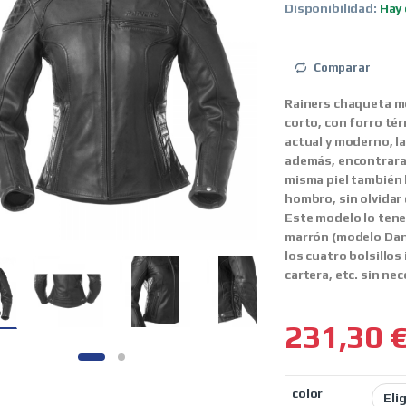
Disponibilidad:
Hay 
Comparar
Rainers chaqueta m
corto, con forro té
actual y moderno, la
además, encontraras
misma piel también 
hombro, sin olvidar
Este modelo lo tene
marrón (modelo Dani
los cuatro bolsillos 
cartera, etc. sin ne
231,30
color