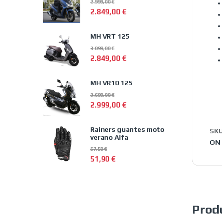
2.999,00
€
2.849,00
€
MH VRT 125
3.099,00
€
2.849,00
€
MH VR10 125
3.699,00
€
2.999,00
€
Rainers guantes moto
SK
verano Alfa
ON 
57,50
€
51,90
€
Prod