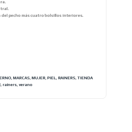
ra.
tral.
a del pecho más cuatro bolsillos interiores.
IERNO
,
MARCAS
,
MUJER
,
PIEL
,
RAINERS
,
TIENDA
l
,
rainers
,
verano