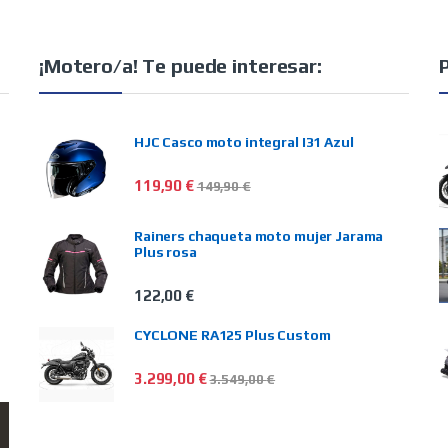
¡Motero/a! Te puede interesar:
HJC Casco moto integral I31 Azul
119,90
€
149,90
€
Rainers chaqueta moto mujer Jarama
Plus rosa
122,00
€
CYCLONE RA125 Plus Custom
3.299,00
€
3.549,00
€