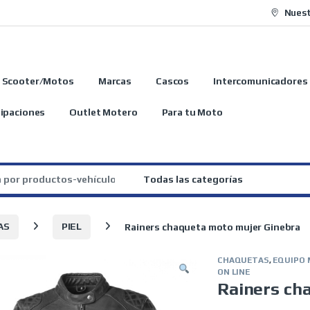
Nuest
Scooter/Motos
Marcas
Cascos
Intercomunicadores
ipaciones
Outlet Motero
Para tu Moto
:
AS
PIEL
Rainers chaqueta moto mujer Ginebra
CHAQUETAS
,
EQUIPO
ON LINE
Rainers ch