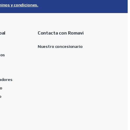
minos y condiciones.
pal
Contacta con Romavi
Nuestro concesionario
tos
adores
o
o