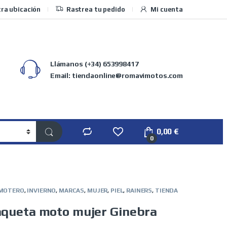
ra ubicación
Rastrea tu pedido
Mi cuenta
Llámanos
(+34) 653998417
Email: tiendaonline@romavimotos.com
0,00
€
0
 MOTERO
,
INVIERNO
,
MARCAS
,
MUJER
,
PIEL
,
RAINERS
,
TIENDA
aqueta moto mujer Ginebra