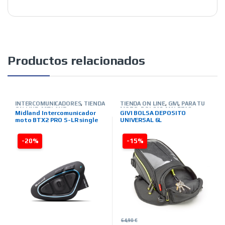
Productos relacionados
INTERCOMUNICADORES
,
TIENDA
TIENDA ON LINE
,
GIVI
,
PARA TU
ON LINE
,
MIDLAND
MOTO
,
BOLSAS-MALETAS-
Midland Intercomunicador
GIVI BOLSA DEPOSITO
ALFORJAS-OTROS
moto BTX2 PRO S-LR single
UNIVERSAL 6L
-20%
-15%
64,90
€