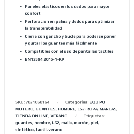
Paneles elásticos en los dedos para mayor
confort
Perforación en palma y dedos para optimizar
la transpirabilidad
Cierre con gancho y bucle para poderse poner
y quitar los guantes más fácilmente
Compatibles con el uso de pantallas táctiles
EN13594:2015-1-KP
SKU:
70210S0164
Categorías:
EQUIPO
MOTERO
,
GUANTES
,
HOMBRE
,
LS2-ROPA
,
MARCAS
,
TIENDA ON LINE
,
VERANO
Etiquetas:
guantes
,
hombre
,
LS2
,
malla
,
marrón
,
piel
,
sintético
,
táctil
,
verano