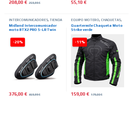
208,00
€
55,10
€
259,99
€
INTERCOMUNICADORES
,
TIENDA
EQUIPO MOTERO
,
CHAQUETAS
,
ON LINE
,
MIDLAND
INVIERNO
,
HOMBRE
,
TIENDA ON
Midland Intercomunicador
Quartermile Chaqueta Moto
LINE
,
MARCAS
,
QUARTER MILE
moto BTX2 PRO S-LR Twin
Strike verde
-20%
-11%
376,00
€
159,00
€
469,99
€
179,00
€
Este producto tiene múltiples 