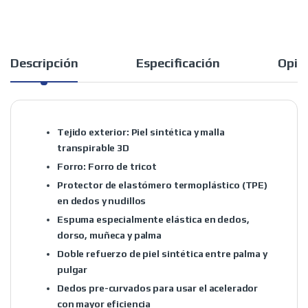
Descripción
Especificación
Opin
Tejido exterior:
Piel sintética y malla
transpirable 3D
Forro:
Forro de tricot
Protector de elastómero termoplástico (TPE)
en dedos y nudillos
Espuma especialmente elástica en dedos,
dorso, muñeca y palma
Doble refuerzo de piel sintética entre palma y
pulgar
Dedos pre-curvados para usar el acelerador
con mayor eficiencia