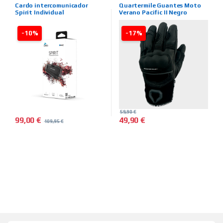
INTERCOMUNICADORES
,
TIENDA
VERANO
,
HOMBRE
,
TIENDA ON
Cardo intercomunicador
Quartermile Guantes Moto
ON LINE
,
MARCAS
,
CARDO
LINE
,
MARCAS
,
QUARTER MILE
Spirit Individual
Verano Pacific II Negro
-10%
-17%
59,90
€
99,00
€
49,90
€
109,95
€
Este producto tiene múltiples 