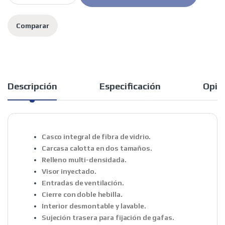
Comparar
Descripción
Especificación
Opin
Casco integral de fibra de vidrio.
Carcasa calotta en dos tamaños.
Relleno multi-densidada.
Visor inyectado.
Entradas de ventilación.
Cierre con doble hebilla.
Interior desmontable y lavable.
Sujeción trasera para fijación de gafas.