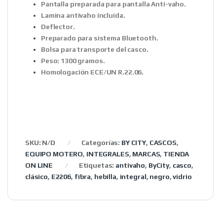
Pantalla preparada para pantalla Anti-vaho.
Lamina antivaho incluida.
Deflector.
Preparado para sistema Bluetooth.
Bolsa para transporte del casco.
Peso: 1300 gramos.
Homologación ECE/UN R.22.06.
SKU:
N/D
Categorías:
BY CITY
,
CASCOS
,
EQUIPO MOTERO
,
INTEGRALES
,
MARCAS
,
TIENDA
ON LINE
Etiquetas:
antivaho
,
ByCity
,
casco
,
clásico
,
E2206
,
fibra
,
hebilla
,
integral
,
negro
,
vidrio