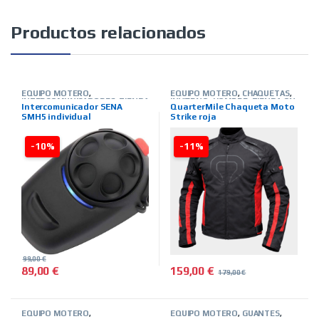
Productos relacionados
EQUIPO MOTERO
,
EQUIPO MOTERO
,
CHAQUETAS
,
INTERCOMUNICADORES
,
TIENDA
INVIERNO
,
HOMBRE
,
TIENDA ON
Intercomunicador SENA
QuarterMile Chaqueta Moto
ON LINE
,
MARCAS
,
SENA
LINE
,
MARCAS
,
QUARTER MILE
SMH5 individual
Strike roja
-10%
-11%
99,00
€
159,00
€
89,00
€
179,00
€
Este producto tiene múltiples 
EQUIPO MOTERO
,
EQUIPO MOTERO
,
GUANTES
,