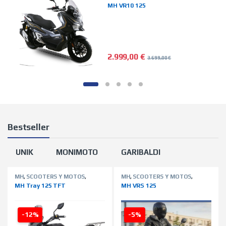
MOTOS
,
TIENDA ON LINE
MH VR10 125
2.999,00
€
3.699,00
€
Bestseller
UNIK
MONIMOTO
GARIBALDI
MH
,
SCOOTERS Y MOTOS
,
MH
,
SCOOTERS Y MOTOS
,
TIENDA ON LINE
TIENDA ON LINE
MH Tray 125 TFT
MH VRS 125
-12%
-5%