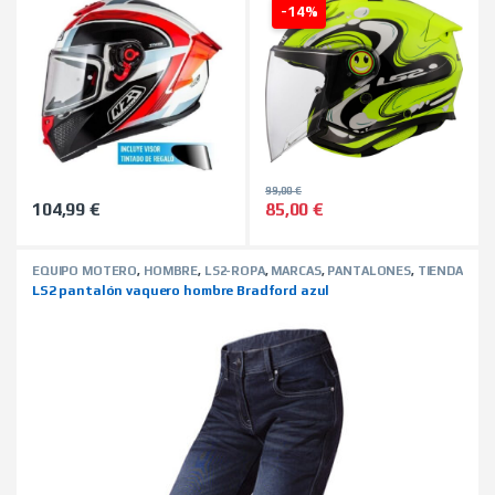
-14%
99,00
€
104,99
€
85,00
€
Este producto tiene múltiples variantes. Las opciones se pued
Este producto tiene múltiples 
EQUIPO MOTERO
,
HOMBRE
,
LS2-ROPA
,
MARCAS
,
PANTALONES
,
TIENDA
ON LINE
,
VAQUEROS
LS2 pantalón vaquero hombre Bradford azul