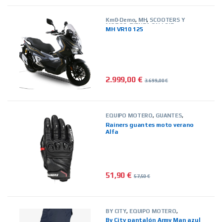
Km0-Demo
,
MH
,
SCOOTERS Y
MOTOS
,
TIENDA ON LINE
MH VR10 125
2.999,00
€
3.699,00
€
EQUIPO MOTERO
,
GUANTES
,
HOMBRE
,
MARCAS
,
RAINERS
,
Rainers guantes moto verano
TIENDA ON LINE
,
VERANO
Alfa
51,90
€
57,50
€
Este producto tiene múltiples vari
BY CITY
,
EQUIPO MOTERO
,
HOMBRE
,
MARCAS
,
PANTALONES
,
By City pantalón Army Man azul
TIENDA ON LINE