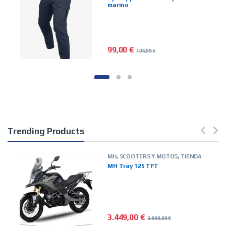
marino
99,00
€
106,99
€
Este producto tiene múltiples vari
Trending Products
MH
,
SCOOTERS Y MOTOS
,
TIENDA
ON LINE
MH Tray 125 TFT
3.449,00
€
3.899,00
€