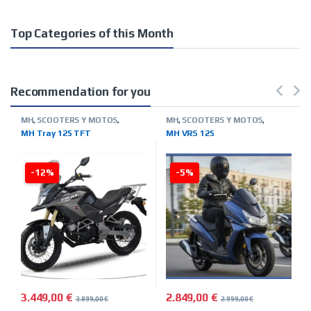
Top Categories of this Month
Recommendation for you
MH
,
SCOOTERS Y MOTOS
,
MH
,
SCOOTERS Y MOTOS
,
TIENDA ON LINE
TIENDA ON LINE
MH Tray 125 TFT
MH VRS 125
-12%
-5%
3.449,00
€
2.849,00
€
3.899,00
€
2.999,00
€