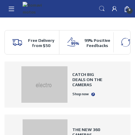
Skip to navigation
Skip to content
0
Free Delivery
99% Positive
from $50
Feedbacks
CATCH BIG
DEALS
ON THE
CAMERAS
Shop now
THE NEW
360
CAMERAS