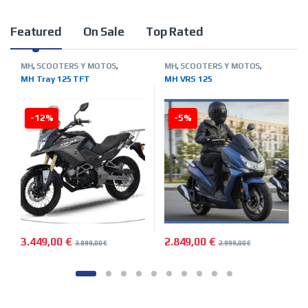
Product Carousel Tabs
Featured
On Sale
Top Rated
MH
,
SCOOTERS Y MOTOS
,
MH
,
SCOOTERS Y MOTOS
,
TIENDA ON LINE
TIENDA ON LINE
MH Tray 125 TFT
MH VRS 125
-12%
-5%
3.449,00
€
2.849,00
€
3.899,00
€
2.999,00
€