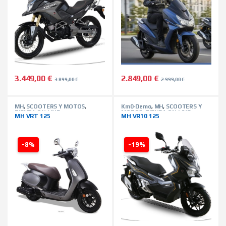
3.449,00
€
2.849,00
€
3.899,00
€
2.999,00
€
MH
,
SCOOTERS Y MOTOS
,
Km0-Demo
,
MH
,
SCOOTERS Y
TIENDA ON LINE
MOTOS
,
TIENDA ON LINE
MH VRT 125
MH VR10 125
-8%
-19%