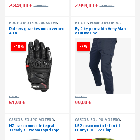
2.849,00
€
2.999,00
€
3.099,00
€
3.699,00
€
EQUIPO MOTERO
,
GUANTES
,
BY CITY
,
EQUIPO MOTERO
,
HOMBRE
,
MARCAS
,
RAINERS
,
HOMBRE
,
MARCAS
,
Rainers guantes moto verano
By City pantalón Army Man
TIENDA ON LINE
,
VERANO
PANTALONES
,
TIENDA ON LINE
Alfa
azul marino
-10%
-7%
57,50
€
106,99
€
51,90
€
99,00
€
Este producto tiene múltiples variantes. Las opciones se pued
Este producto tiene múltiples 
CASCOS
,
EQUIPO MOTERO
,
CASCOS
,
EQUIPO MOTERO
,
INTEGRALES
,
MARCAS
,
NZI
,
INFANTILES
,
LS2-CASCOS
,
NZI casco moto integral
LS2 casco moto infantil
TIENDA ON LINE
MARCAS
,
TIENDA ON LINE
Trendy 3 Stream rapid rojo
Funny II OF622 Glup