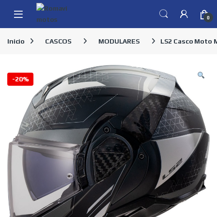
Skip to navigation
Skip to content
0
Inicio
CASCOS
MODULARES
LS2 Casco Moto M
-
20%