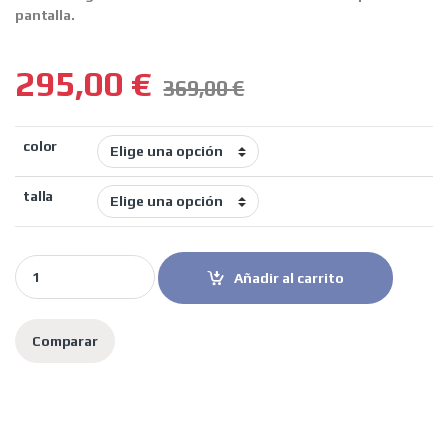
pantalla.
295,00
€
369,00
€
color
talla
LS2 Casco Moto Modular FF910 Advant II Astral negro gris quant
Añadir al carrito
Comparar