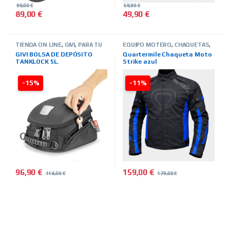
99,00
€
59,90
€
89,00
€
49,90
€
Este producto tiene múltiples 
TIENDA ON LINE
,
GIVI
,
PARA TU
EQUIPO MOTERO
,
CHAQUETAS
,
MOTO
,
BOLSAS-MALETAS-
INVIERNO
,
HOMBRE
,
TIENDA ON
GIVI BOLSA DE DEPÓSITO
Quartermile Chaqueta Moto
ALFORJAS-OTROS
LINE
,
MARCAS
,
QUARTER MILE
TANKLOCK 5L.
Strike azul
-15%
-11%
96,90
€
159,00
€
114,00
€
179,00
€
Este producto tiene múltiples 