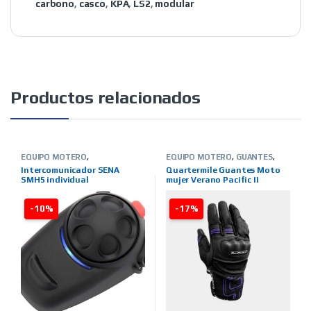
carbono
,
casco
,
KPA
,
LS2
,
modular
Productos relacionados
EQUIPO MOTERO
,
EQUIPO MOTERO
,
GUANTES
,
INTERCOMUNICADORES
,
TIENDA
VERANO
,
MUJER
,
TIENDA ON
Intercomunicador SENA
Quartermile Guantes Moto
ON LINE
,
MARCAS
,
SENA
LINE
,
MARCAS
,
QUARTER MILE
SMH5 individual
mujer Verano Pacific II
morado
-10%
-17%