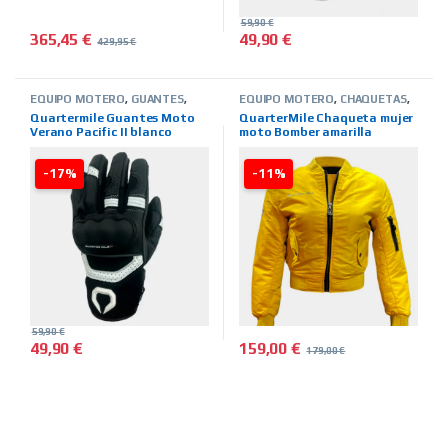
59,90
€
365,45
€
49,90
€
429,95
€
Este producto tiene múltiples 
EQUIPO MOTERO
,
GUANTES
,
EQUIPO MOTERO
,
CHAQUETAS
,
VERANO
,
HOMBRE
,
TIENDA ON
INVIERNO
,
MUJER
,
TIENDA ON
Quartermile Guantes Moto
QuarterMile Chaqueta mujer
LINE
,
MARCAS
,
QUARTER MILE
LINE
,
MARCAS
,
QUARTER MILE
Verano Pacific II blanco
moto Bomber amarilla
-17%
-11%
59,90
€
159,00
€
49,90
€
179,00
€
Este producto tiene múltiples variantes. Las opciones se pued
Este producto tiene múltiples 