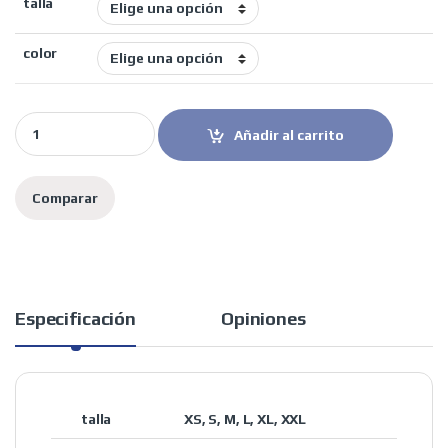
talla
color
Unik casco jet Vertex DV gafa solar Bricks Italy quantity
Añadir al carrito
Comparar
Especificación
Opiniones
talla
XS, S, M, L, XL, XXL