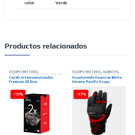
color
Verde
Productos relacionados
EQUIPO MOTERO
,
EQUIPO MOTERO
,
GUANTES
,
INTERCOMUNICADORES
,
TIENDA
VERANO
,
HOMBRE
,
TIENDA ON
Cardo intercomunicador
Quartermile Guantes Moto
ON LINE
,
MARCAS
,
CARDO
LINE
,
MARCAS
,
QUARTER MILE
Freecom 2X Duo
Verano Pacific II rojo
-15%
-17%