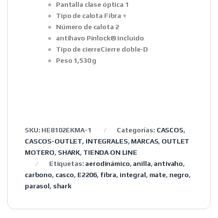
Pantalla clase óptica 1
Tipo de calota Fibra +
Número de calota 2
antihavo Pinlock® incluido
Tipo de cierreCierre doble-D
Peso 1,530 g
SKU:
HE8102EKMA-1
Categorías:
CASCOS
,
CASCOS-OUTLET
,
INTEGRALES
,
MARCAS
,
OUTLET
MOTERO
,
SHARK
,
TIENDA ON LINE
Etiquetas:
aerodinámico
,
anilla
,
antivaho
,
carbono
,
casco
,
E2206
,
fibra
,
integral
,
mate
,
negro
,
parasol
,
shark