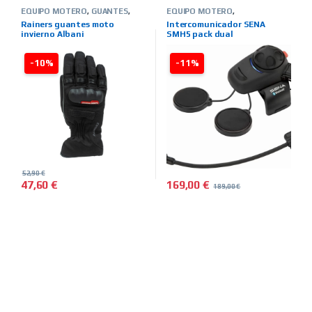
EQUIPO MOTERO
,
GUANTES
,
EQUIPO MOTERO
,
INVIERNO
,
HOMBRE
,
TIENDA ON
INTERCOMUNICADORES
,
TIENDA
Rainers guantes moto
Intercomunicador SENA
LINE
,
MARCAS
,
RAINERS
ON LINE
,
MARCAS
,
SENA
invierno Albani
SMH5 pack dual
-10%
-11%
52,90
€
169,00
€
47,60
€
189,00
€
Este producto tiene múltiples variantes. Las opciones se pued