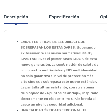
Descripción
Especificación
Opin
CARACTERÍSTICAS DE SEGURIDAD QUE
SOBREPASAN LOS ESTÁNDARES : Superando
exitosamente a la nueva normativa E 22-06,
SPARTAN RS es el primer casco SHARK de esta
nueva generación. La combinación de calota de
compuestos multiaxiales y EPS multidensidad
no solo garantiza el nivel de protección más
alto sino que sobrepasa este nuevo estándar.
La pantalla ultrarresistente, con su sistema
de bloqueo de «4 puntos de anclaje», inspirado
directamente en el Race-R Pro GP, le brinda al
casco un nivel de seguridad adicional.
UNA CALIDAD ÓPTICA EXCEPCIONAL : El