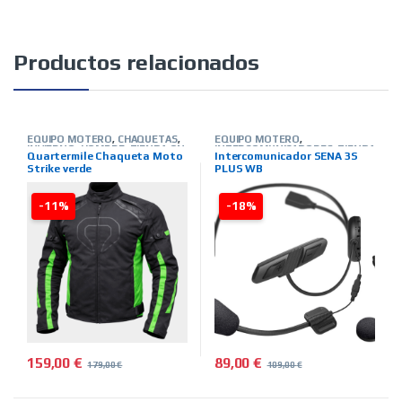
Productos relacionados
EQUIPO MOTERO
,
CHAQUETAS
,
EQUIPO MOTERO
,
INVIERNO
,
HOMBRE
,
TIENDA ON
INTERCOMUNICADORES
,
TIENDA
Quartermile Chaqueta Moto
Intercomunicador SENA 3S
LINE
,
MARCAS
,
QUARTER MILE
ON LINE
,
MARCAS
,
SENA
Strike verde
PLUS WB
-11%
-18%
159,00
€
89,00
€
179,00
€
109,00
€
Este producto tiene múltiples variantes. Las opciones se pued