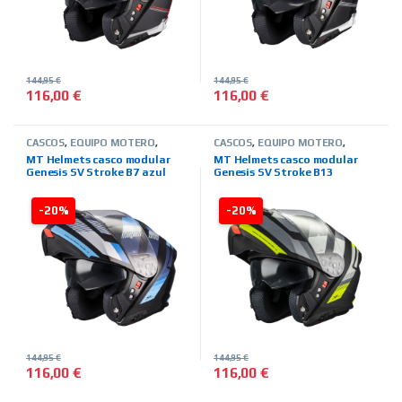
144,95
€
144,95
€
116,00
€
116,00
€
Este producto tiene múltiples variantes. Las opciones se pued
Este producto tiene múltiples 
CASCOS
,
EQUIPO MOTERO
,
CASCOS
,
EQUIPO MOTERO
,
MARCAS
,
MODULARES
,
MT
MARCAS
,
MODULARES
,
MT
MT Helmets casco modular
MT Helmets casco modular
HELMETS
,
TIENDA ON LINE
HELMETS
,
TIENDA ON LINE
Genesis SV Stroke B7 azul
Genesis SV Stroke B13
amarillo
-20%
-20%
144,95
€
144,95
€
116,00
€
116,00
€
Este producto tiene múltiples variantes. Las opciones se pued
Este producto tiene múltiples 