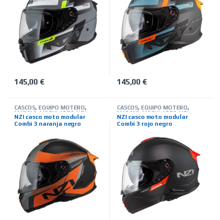
145,00
€
145,00
€
Este producto tiene múltiples variantes. Las opciones se pued
Este producto tiene múltiples 
CASCOS
,
EQUIPO MOTERO
,
CASCOS
,
EQUIPO MOTERO
,
MARCAS
,
MODULARES
,
NZI
,
MARCAS
,
MODULARES
,
NZI
,
NZI casco moto modular
NZI casco moto modular
TIENDA ON LINE
TIENDA ON LINE
Combi 3 naranja negro
Combi 3 rojo negro