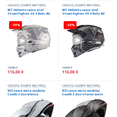
CASCOS
,
EQUIPO MOTERO
,
CASCOS
,
EQUIPO MOTERO
,
MARCAS
,
MODULARES
,
MT
MARCAS
,
MODULARES
,
MT
MT Helmets casco trial
MT Helmets casco trial
HELMETS
,
TIENDA ON LINE
HELMETS
,
TIENDA ON LINE
Streetfighter SV S Belic A2
Streetfighter SV S Belic B2
blanco gris
gris
-20%
-20%
144,95
€
144,95
€
116,00
€
116,00
€
Este producto tiene múltiples variantes. Las opciones se pued
Este producto tiene múltiples 
CASCOS
,
EQUIPO MOTERO
,
CASCOS
,
EQUIPO MOTERO
,
MARCAS
,
MODULARES
,
NZI
,
MARCAS
,
MODULARES
,
NZI
,
NZI casco moto modular
NZI casco moto modular
TIENDA ON LINE
TIENDA ON LINE
Combi 3 duo blanco
Combi 3 duo titanio mate