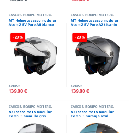
Este producto tiene múltiples variantes. Las opciones se pued
Este producto tiene múltiples 
CASCOS
,
EQUIPO MOTERO
,
CASCOS
,
EQUIPO MOTERO
,
MARCAS
,
MODULARES
,
MT
MARCAS
,
MODULARES
,
MT
MT Helmets casco modular
MT Helmets casco modular
HELMETS
,
TIENDA ON LINE
HELMETS
,
TIENDA ON LINE
Atom 2 SV Pure A0 blanco
Atom 2 SV Pure A2 titanio
mate
-23%
-23%
179,95
€
179,95
€
139,00
€
139,00
€
Este producto tiene múltiples variantes. Las opciones se pued
Este producto tiene múltiples 
CASCOS
,
EQUIPO MOTERO
,
CASCOS
,
EQUIPO MOTERO
,
MARCAS
,
MODULARES
,
NZI
,
MARCAS
,
MODULARES
,
NZI
,
NZI casco moto modular
NZI casco moto modular
TIENDA ON LINE
TIENDA ON LINE
Combi 3 amarillo gris
Combi 3 naranja azul