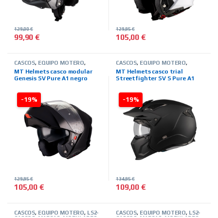
129,00
€
129,95
€
99,90
€
105,00
€
Este producto tiene múltiples variantes. Las opciones se pued
Este producto tiene múltiples 
CASCOS
,
EQUIPO MOTERO
,
CASCOS
,
EQUIPO MOTERO
,
MARCAS
,
MODULARES
,
MT
MARCAS
,
MODULARES
,
MT
MT Helmets casco modular
MT Helmets casco trial
HELMETS
,
TIENDA ON LINE
HELMETS
,
TIENDA ON LINE
Genesis SV Pure A1 negro
Streetfighter SV S Pure A1
negro mate
-19%
-19%
129,95
€
134,95
€
105,00
€
109,00
€
Este producto tiene múltiples variantes. Las opciones se pued
Este producto tiene múltiples 
CASCOS
,
EQUIPO MOTERO
,
LS2-
CASCOS
,
EQUIPO MOTERO
,
LS2-