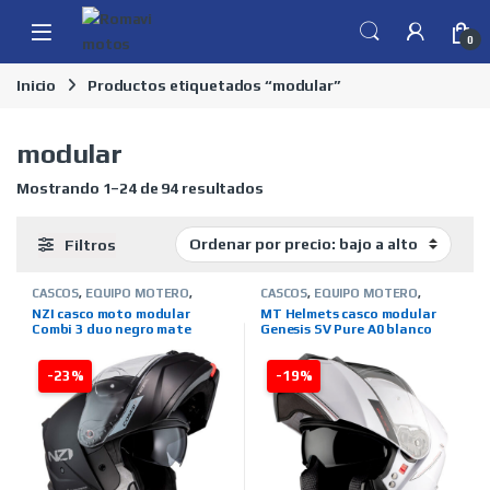
Skip to navigation
Skip to content
0
Inicio
Productos etiquetados “modular”
modular
Ordenado por precio: bajo a al
Mostrando 1–24 de 94 resultados
Filtros
CASCOS
,
EQUIPO MOTERO
,
CASCOS
,
EQUIPO MOTERO
,
MARCAS
,
MODULARES
,
NZI
,
MARCAS
,
MODULARES
,
MT
NZI casco moto modular
MT Helmets casco modular
TIENDA ON LINE
HELMETS
,
TIENDA ON LINE
Combi 3 duo negro mate
Genesis SV Pure A0 blanco
-23%
-19%