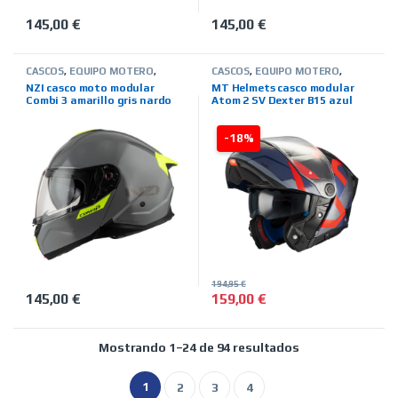
145,00
€
145,00
€
Este producto tiene múltiples variantes. Las opciones se pued
Este producto tiene múltiples 
CASCOS
,
EQUIPO MOTERO
,
CASCOS
,
EQUIPO MOTERO
,
MARCAS
,
MODULARES
,
NZI
,
MARCAS
,
MODULARES
,
MT
NZI casco moto modular
MT Helmets casco modular
TIENDA ON LINE
HELMETS
,
TIENDA ON LINE
Combi 3 amarillo gris nardo
Atom 2 SV Dexter B15 azul
rojo
-18%
194,95
€
145,00
€
159,00
€
Este producto tiene múltiples variantes. Las opciones se pued
Este producto tiene múltiples 
Ordenado por pre
Mostrando 1–24 de 94 resultados
1
2
3
4