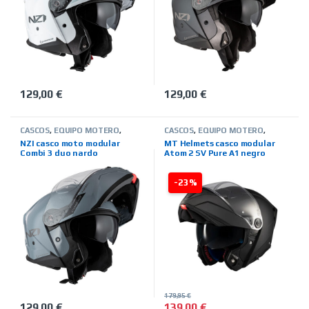
129,00
€
129,00
€
Este producto tiene múltiples variantes. Las opciones se pued
Este producto tiene múltiples 
CASCOS
,
EQUIPO MOTERO
,
CASCOS
,
EQUIPO MOTERO
,
MARCAS
,
MODULARES
,
NZI
,
MARCAS
,
MODULARES
,
MT
NZI casco moto modular
MT Helmets casco modular
TIENDA ON LINE
HELMETS
,
TIENDA ON LINE
Combi 3 duo nardo
Atom 2 SV Pure A1 negro
mate
-23%
179,95
€
129,00
€
139,00
€