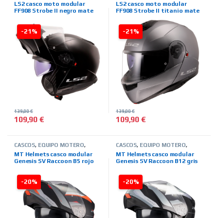
CASCOS
,
MARCAS
,
MODULARES
,
CASCOS
,
MARCAS
,
MODULARES
,
LS2 casco moto modular
LS2 casco moto modular
TIENDA ON LINE
TIENDA ON LINE
FF908 Strobe II negro mate
FF908 Strobe II titanio mate
-21%
-21%
139,00
€
139,00
€
109,90
€
109,90
€
Este producto tiene múltiples variantes. Las opciones se pued
Este producto tiene múltiples 
CASCOS
,
EQUIPO MOTERO
,
CASCOS
,
EQUIPO MOTERO
,
MARCAS
,
MODULARES
,
MT
MARCAS
,
MODULARES
,
MT
MT Helmets casco modular
MT Helmets casco modular
HELMETS
,
TIENDA ON LINE
HELMETS
,
TIENDA ON LINE
Genesis SV Raccoon B5 rojo
Genesis SV Raccoon B12 gris
-20%
-20%