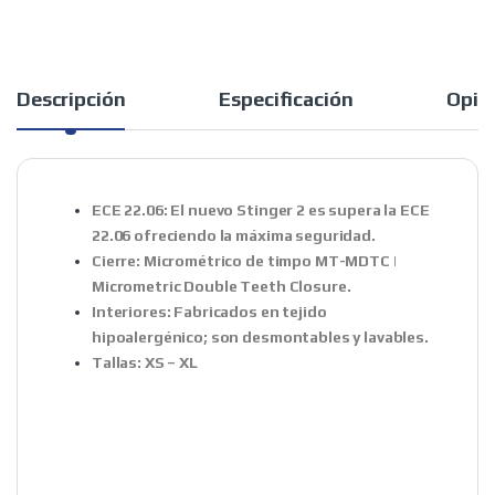
Descripción
Especificación
Opin
ECE 22.06:
El nuevo Stinger 2 es supera la ECE
22.06 ofreciendo la máxima seguridad.
Cierre:
Micrométrico de timpo MT-MDTC |
Micrometric Double Teeth Closure.
Interiores:
Fabricados en tejido
hipoalergénico; son desmontables y lavables.
Tallas:
XS – XL