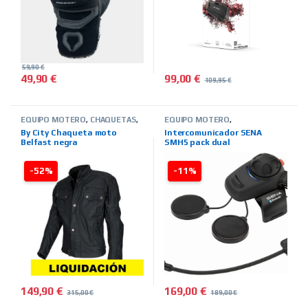
59,90
€
99,00
€
49,90
€
109,95
€
Este producto tiene múltiples variantes. Las opciones se pued
EQUIPO MOTERO
,
CHAQUETAS
,
EQUIPO MOTERO
,
INVIERNO
,
HOMBRE
,
TIENDA ON
INTERCOMUNICADORES
,
TIENDA
By City Chaqueta moto
Intercomunicador SENA
LINE
,
MARCAS
,
BY CITY
,
OUTLET
ON LINE
,
MARCAS
,
SENA
Belfast negra
SMH5 pack dual
MOTERO
,
TEXTIL-OUTLET
-52%
-11%
149,90
€
169,00
€
315,00
€
189,00
€
Este producto tiene múltiples variantes. Las opciones se pued