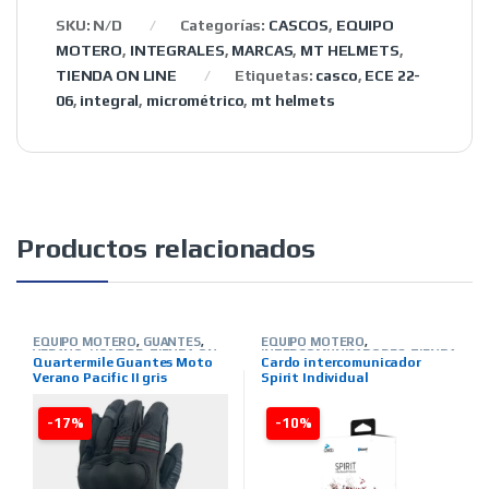
SKU:
N/D
Categorías:
CASCOS
,
EQUIPO
MOTERO
,
INTEGRALES
,
MARCAS
,
MT HELMETS
,
TIENDA ON LINE
Etiquetas:
casco
,
ECE 22-
06
,
integral
,
micrométrico
,
mt helmets
Productos relacionados
EQUIPO MOTERO
,
GUANTES
,
EQUIPO MOTERO
,
VERANO
,
HOMBRE
,
TIENDA ON
INTERCOMUNICADORES
,
TIENDA
Quartermile Guantes Moto
Cardo intercomunicador
LINE
,
MARCAS
,
QUARTER MILE
ON LINE
,
MARCAS
,
CARDO
Verano Pacific II gris
Spirit Individual
-17%
-10%