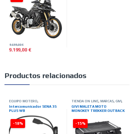
9.699,00
€
9.199,00
€
Productos relacionados
EQUIPO MOTERO
,
TIENDA ON LINE
,
MARCAS
,
GIVI
,
INTERCOMUNICADORES
,
TIENDA
PARA TU MOTO
,
BOLSAS-
Intercomunicador SENA 3S
GIVI MALETA MOTO
ON LINE
,
MARCAS
,
SENA
MALETAS-ALFORJAS-OTROS
PLUS WB
MONOKEY TREKKER OUTBACK
BLACK LINE 42L.
-18%
-15%