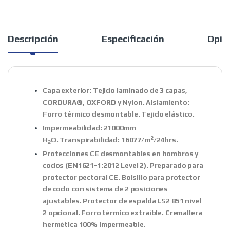
Descripción
Especificación
Opin
Capa exterior:
Tejido laminado de 3 capas,
CORDURA®, OXFORD y Nylon.
Aislamiento:
Forro térmico desmontable. Tejido elástico.
Impermeabilidad:
21000mm
2
H
O.
Transpirabilidad:
16077/m
/24hrs.
2
Protecciones CE desmontables en hombros y
codos (EN1621-1:2012 Level 2). Preparado para
protector pectoral CE. Bolsillo para protector
de codo con sistema de 2 posiciones
ajustables. Protector de espalda LS2 851 nivel
2 opcional. Forro térmico extraíble. Cremallera
hermética 100% impermeable.