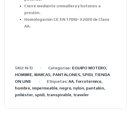
Cierre mediante cremallera y botones a
presión.
Homologación CE EN 17092-3:2020 de Clase
AA.
SKU:
N/D
Categorías:
EQUIPO MOTERO
,
HOMBRE
,
MARCAS
,
PANTALONES
,
SPIDI
,
TIENDA
ON LINE
Etiquetas:
AA
,
forrotérmico
,
hombre
,
impermeable
,
negro
,
nylon
,
pantalón
,
poliéster
,
spidi
,
transpirable
,
traveler