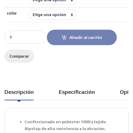
color
Spidi pantalón Traveler 3 Evo negro quantity
Añadir al carrito
Comparar
Descripción
Especificación
Opin
Confeccionado en poliéster 1000 y tejido
Ripstop de alta resistencia a la abrasión.