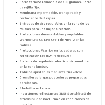
Forro térmico removible de 100 gramos. Forro
de rejilla fijo.
Membrana impermeable, transpirable y
cortaviento de 2 capas.
Entradas de aire regulables en la zona de los
muslos para una mejor aireación.
Protecciones desmontables y regulables
Warrior Lite CE EN1621-1 de Nivel 2 en las
rodillas.
Protecciones Warrior en las caderas con
certificación EN 1621-1 de Nivel 1.
Sistema de regulación elástico micrométrico
en la zona lumbar.
Tobillos ajustables mediante tira velcro.
Cremalleras largas posteriores preparadas
para botas.
3 bolsillos externos.
Inserciones reflectantes 3M® Scotchlite® de
alta visibilidad nocturna o en condiciones de
poca luz.