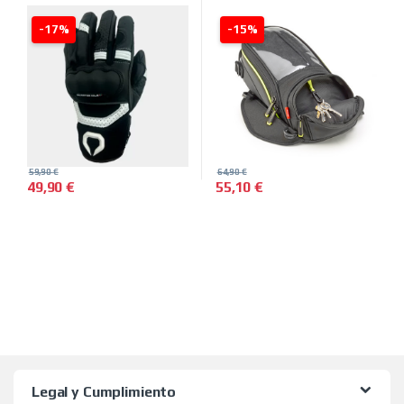
-17%
-15%
59,90
€
64,90
€
49,90
€
55,10
€
Este producto tiene múltiples variantes. Las opciones se pued
Legal y Cumplimiento