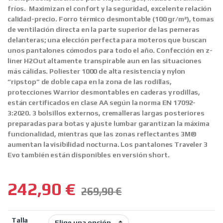
fríos. Maximizan el confort y la seguridad, excelente relación
calidad-precio. Forro térmico desmontable (100 gr/m²), tomas
de ventilación directa en la parte superior de las perneras
delanteras; una elección perfecta para moteros que buscan
unos pantalones cómodos para todo el año. Confección en z-
liner H2Out altamente transpirable aun en las situaciones
más cálidas. Poliester 1000 de alta resistencia y nylon
“ripstop” de doble capa en la zona de las rodillas,
protecciones Warrior desmontables en caderas y rodillas,
están certificados en clase AA según la norma EN 17092-
3:2020. 3 bolsillos externos, cremalleras largas posteriores
preparadas para botas y ajuste lumbar garantizan la máxima
funcionalidad, mientras que las zonas reflectantes 3M®
aumentan la visibilidad nocturna. Los pantalones Traveler 3
Evo también están disponibles en versión short.
242,90
€
269,90
€
Talla