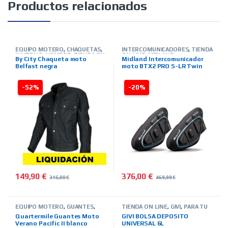
Productos relacionados
EQUIPO MOTERO
,
CHAQUETAS
,
INTERCOMUNICADORES
,
TIENDA
INVIERNO
,
HOMBRE
,
TIENDA ON
ON LINE
,
MIDLAND
By City Chaqueta moto
Midland Intercomunicador
LINE
,
MARCAS
,
BY CITY
,
OUTLET
Belfast negra
moto BTX2 PRO S-LR Twin
MOTERO
,
TEXTIL-OUTLET
-52%
-20%
149,90
€
376,00
€
315,00
€
469,99
€
Este producto tiene múltiples variantes. Las opciones se pued
EQUIPO MOTERO
,
GUANTES
,
TIENDA ON LINE
,
GIVI
,
PARA TU
VERANO
,
HOMBRE
,
TIENDA ON
MOTO
,
BOLSAS-MALETAS-
Quartermile Guantes Moto
GIVI BOLSA DEPOSITO
LINE
,
MARCAS
,
QUARTER MILE
ALFORJAS-OTROS
Verano Pacific II blanco
UNIVERSAL 6L