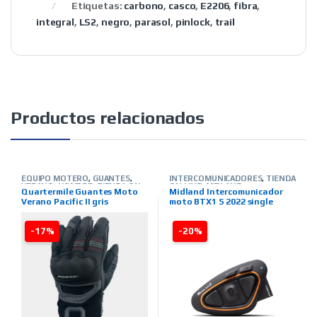
Etiquetas:
carbono
,
casco
,
E2206
,
fibra
,
integral
,
LS2
,
negro
,
parasol
,
pinlock
,
trail
Productos relacionados
EQUIPO MOTERO
,
GUANTES
,
INTERCOMUNICADORES
,
TIENDA
VERANO
,
HOMBRE
,
TIENDA ON
ON LINE
,
MIDLAND
Quartermile Guantes Moto
Midland Intercomunicador
LINE
,
MARCAS
,
QUARTER MILE
Verano Pacific II gris
moto BTX1 S 2022 single
-17%
-20%