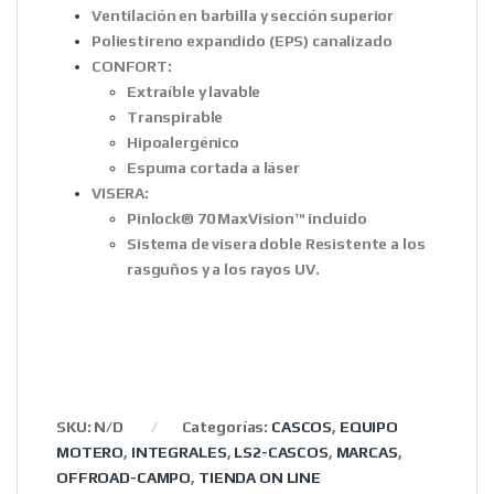
Ventilación en barbilla y sección superior
Poliestireno expandido (EPS) canalizado
CONFORT:
Extraíble y lavable
Transpirable
Hipoalergénico
Espuma cortada a láser
VISERA:
Pinlock® 70 MaxVision™ incluido
Sistema de visera doble Resistente a los
rasguños y a los rayos UV.
SKU:
N/D
Categorías:
CASCOS
,
EQUIPO
MOTERO
,
INTEGRALES
,
LS2-CASCOS
,
MARCAS
,
OFFROAD-CAMPO
,
TIENDA ON LINE