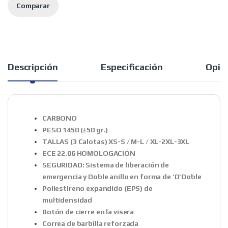
Comparar
Descripción
Especificación
Opin
CARBONO
PESO 1450 (±50 gr.)
TALLAS (3 Calotas) XS-S / M-L / XL-2XL-3XL
ECE 22.06 HOMOLOGACIÓN
SEGURIDAD: Sistema de liberación de
emergencia y Doble anillo en forma de ‘D’Doble
Poliestireno expandido (EPS) de
multidensidad
Botón de cierre en la visera
Correa de barbilla reforzada