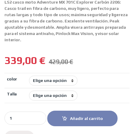
LS2 casco moto Adventure MX 701C Explorer Carbón 220
6:
Casco trail en fibra de carbono, muy ligero, perfecto para
rutas largas y todo tipo de usos; máxima seguridad y ligereza
gracias a su fibra de carbono. Excelente ventilación. Peak
ajustable y desmontable. Amplia visera antirrayas preparada
para el sistema antivaho, Pinlock Max Vision, y visor solar
interior.
339,00
€
429,00
€
color
Talla
LS2 casco moto Adventure MX 701C Explorer Carbon 2206 quanti
Añadir al carrito