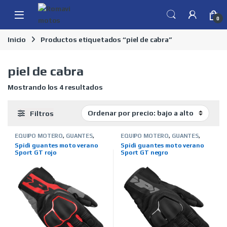
Skip to navigation
Skip to content
0
Inicio
Productos etiquetados “piel de cabra”
piel de cabra
Ordenado por precio: bajo a alto
Mostrando los 4 resultados
Filtros
EQUIPO MOTERO
,
GUANTES
,
EQUIPO MOTERO
,
GUANTES
,
HOMBRE
,
MARCAS
,
SPIDI
,
TIENDA
HOMBRE
,
MARCAS
,
SPIDI
,
TIENDA
Spidi guantes moto verano
Spidi guantes moto verano
ON LINE
,
VERANO
ON LINE
,
VERANO
Sport GT rojo
Sport GT negro