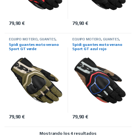
79,90
€
79,90
€
Este producto tiene múltiples variantes. Las opciones se pued
Este producto tiene múltiples 
EQUIPO MOTERO
,
GUANTES
,
EQUIPO MOTERO
,
GUANTES
,
HOMBRE
,
MARCAS
,
SPIDI
,
TIENDA
HOMBRE
,
MARCAS
,
SPIDI
,
TIENDA
Spidi guantes moto verano
Spidi guantes moto verano
ON LINE
,
VERANO
ON LINE
,
VERANO
Sport GT verde
Sport GT azul rojo
79,90
€
79,90
€
Este producto tiene múltiples variantes. Las opciones se pued
Este producto tiene múltiples 
Ordenado por precio
Mostrando los 4 resultados