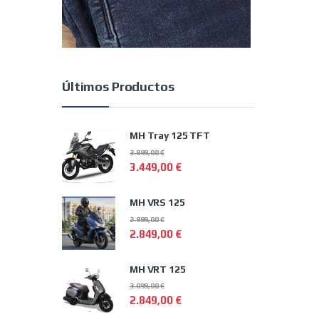
Últimos Productos
MH Tray 125 TFT
3.899,00
€
3.449,00
€
MH VRS 125
2.999,00
€
2.849,00
€
MH VRT 125
3.099,00
€
2.849,00
€