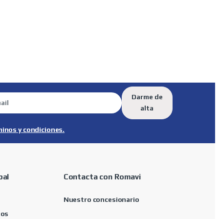
Darme de
alta
minos y condiciones.
pal
Contacta con Romavi
Nuestro concesionario
tos