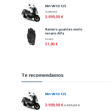
MH VR10 125
3.699,00
€
2.999,00
€
Rainers guantes moto
verano Alfa
57,50
€
51,90
€
Te recomendamos
MH VR10 125
2.999,00
€
3.699,00
€