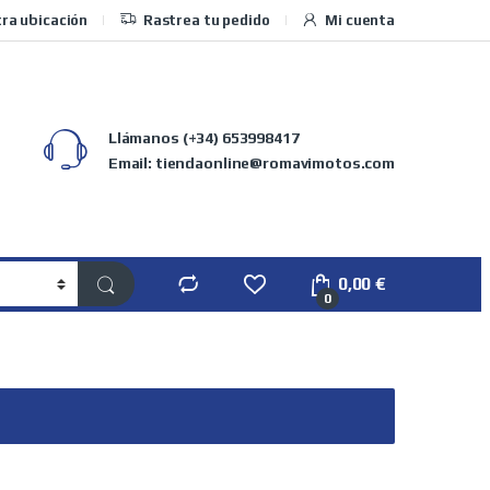
ra ubicación
Rastrea tu pedido
Mi cuenta
Llámanos
(+34) 653998417
Email: tiendaonline@romavimotos.com
0,00
€
0