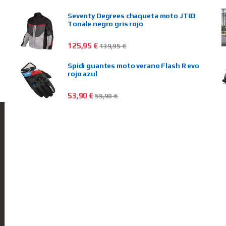
Seventy Degrees chaqueta moto JT83
Tonale negro gris rojo
125,95
€
139,95
€
Spidi guantes moto verano Flash R evo
rojo azul
53,90
€
59,90
€