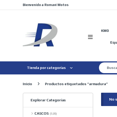
Skip to navigation
Skip to content
Bienvenido a Romavi Motos
KM0
Equ
Search for
Tienda por categorías
Inicio
Productos etiquetados “armadura”
No s
Explorar Categorías
CASCOS
(520)