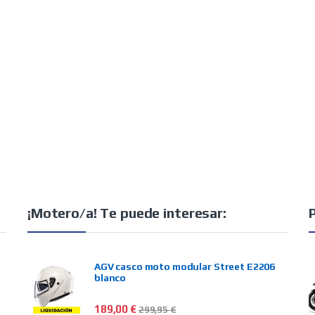
¡Motero/a! Te puede interesar:
AGV casco moto modular Street E2206
blanco
189,00
€
299,95
€