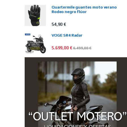
Quartermile guantes moto verano
Rodeo negro flúor
54,90
€
VOGE SR4 Radar
5.699,00
€
6.499,00
€