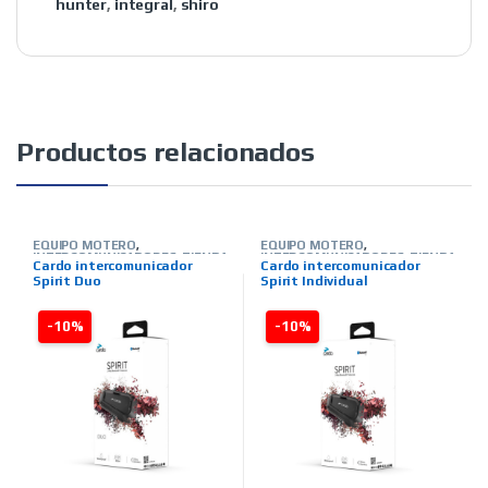
hunter
,
integral
,
shiro
Productos relacionados
EQUIPO MOTERO
,
EQUIPO MOTERO
,
INTERCOMUNICADORES
,
TIENDA
INTERCOMUNICADORES
,
TIENDA
Cardo intercomunicador
Cardo intercomunicador
ON LINE
,
MARCAS
,
CARDO
ON LINE
,
MARCAS
,
CARDO
Spirit Duo
Spirit Individual
-10%
-10%