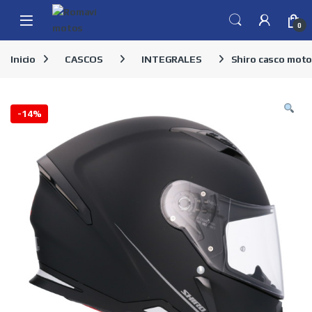
Skip to navigation
Skip to content
0
Inicio
CASCOS
INTEGRALES
Shiro casco moto
-
14%