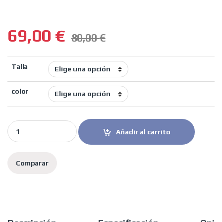
69,00
€
80,00
€
Talla
color
Shiro casco moto integral 890 Hunter negro mate quantity
Añadir al carrito
Comparar