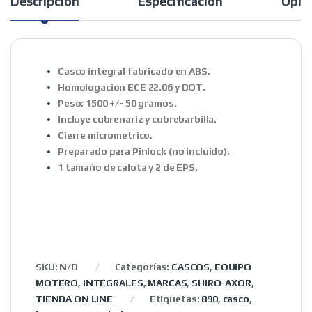
Descripción
Especificación
Opin
Casco integral fabricado en ABS.
Homologación ECE 22.06 y DOT.
Peso: 1500 +/- 50 gramos.
Incluye cubrenariz y cubrebarbilla.
Cierre micrométrico.
Preparado para Pinlock (no incluido).
1 tamaño de calota y 2 de EPS.
SKU:
N/D
Categorías:
CASCOS
,
EQUIPO
MOTERO
,
INTEGRALES
,
MARCAS
,
SHIRO-AXOR
,
TIENDA ON LINE
Etiquetas:
890
,
casco
,