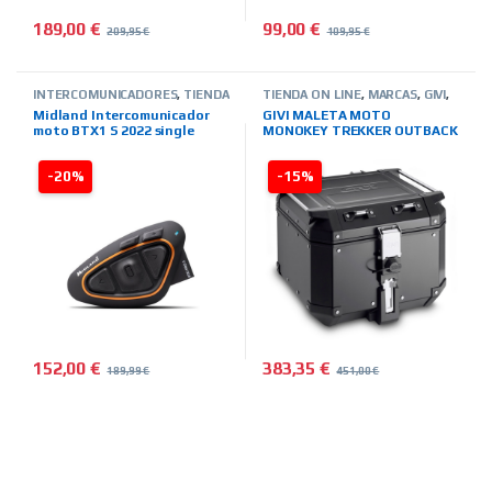
189,00
€
99,00
€
209,95
€
109,95
€
INTERCOMUNICADORES
,
TIENDA
TIENDA ON LINE
,
MARCAS
,
GIVI
,
ON LINE
,
MIDLAND
PARA TU MOTO
,
BOLSAS-
Midland Intercomunicador
GIVI MALETA MOTO
MALETAS-ALFORJAS-OTROS
moto BTX1 S 2022 single
MONOKEY TREKKER OUTBACK
BLACK LINE 42L.
-20%
-15%
152,00
€
383,35
€
189,99
€
451,00
€