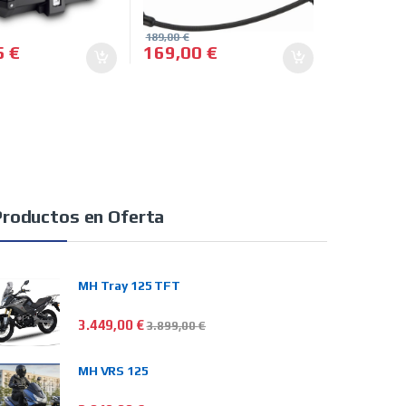
189,00
€
5
€
169,00
€
n la página de producto
Productos en Oferta
MH Tray 125 TFT
3.449,00
€
3.899,00
€
MH VRS 125