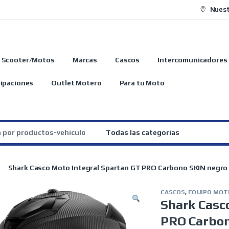
Nuest
Scooter/Motos
Marcas
Cascos
Intercomunicadores
ipaciones
Outlet Motero
Para tu Moto
:
Shark Casco Moto Integral Spartan GT PRO Carbono SKIN negro
CASCOS
,
EQUIPO MOT
Shark Casc
PRO Carbon