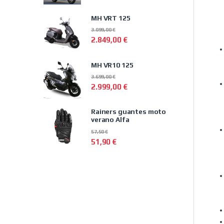
MH VRT 125
3.099,00
€
2.849,00
€
MH VR10 125
3.699,00
€
2.999,00
€
Rainers guantes moto
verano Alfa
57,50
€
51,90
€