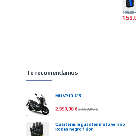
179,00
159
Este p
Te recomendamos
MH VR10 125
2.999,00
€
3.699,00
€
Quartermile guantes moto verano
Rodeo negro flúor