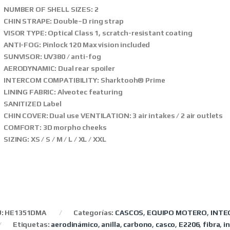
NUMBER OF SHELL SIZES: 2
CHIN STRAPE: Double–D ring strap
VISOR TYPE: Optical Class 1, scratch-resistant coating
ANTI-FOG: Pinlock 120 Max vision included
SUNVISOR: UV380 / anti-fog
AERODYNAMIC: Dual rear spoiler
INTERCOM COMPATIBILITY: Sharktooh® Prime
LINING FABRIC: Alveotec featuring
SANITIZED Label
CHIN COVER: Dual use VENTILATION: 3 air intakes / 2 air outlets
COMFORT: 3D morpho cheeks
SIZING: XS / S / M / L / XL / XXL
U:
HE1351DMA
Categorías:
CASCOS
,
EQUIPO MOTERO
,
INTE
Etiquetas:
aerodinámico
,
anilla
,
carbono
,
casco
,
E2206
,
fibra
,
i