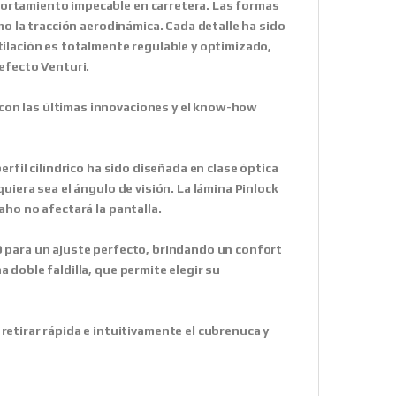
ortamiento impecable en carretera. Las formas
mo la tracción aerodinámica. Cada detalle ha sido
tilación es totalmente regulable y optimizado,
 efecto Venturi.
con las últimas innovaciones y el know-how
erfil cilíndrico ha sido diseñada en clase óptica
uiera sea el ángulo de visión. La lámina Pinlock
aho no afectará la pantalla.
D para un ajuste perfecto, brindando un confort
 doble faldilla, que permite elegir su
irar rápida e intuitivamente el cubrenuca y