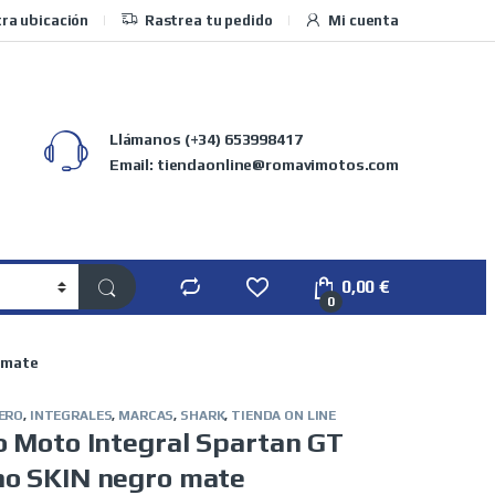
ra ubicación
Rastrea tu pedido
Mi cuenta
Llámanos
(+34) 653998417
Email: tiendaonline@romavimotos.com
0,00
€
0
 mate
ERO
,
INTEGRALES
,
MARCAS
,
SHARK
,
TIENDA ON LINE
o Moto Integral Spartan GT
o SKIN negro mate