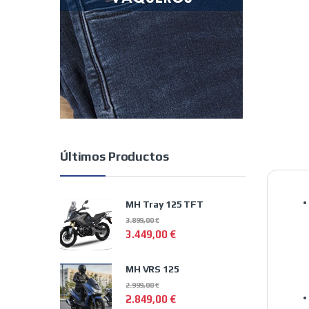
Últimos Productos
MH Tray 125 TFT
3.899,00
€
3.449,00
€
MH VRS 125
2.999,00
€
2.849,00
€