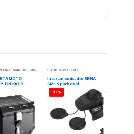
N LINE
,
MARCAS
,
GIVI
,
EQUIPO MOTERO
,
 MOTO
,
BOLSAS-
INTERCOMUNICADORES
,
-ALFORJAS-OTROS
TIENDA ON LINE
,
MARCAS
,
LETA MOTO
Intercomunicador SENA
SENA
Y TREKKER
SMH5 pack dual
 BLACK LINE 42L.
-11%