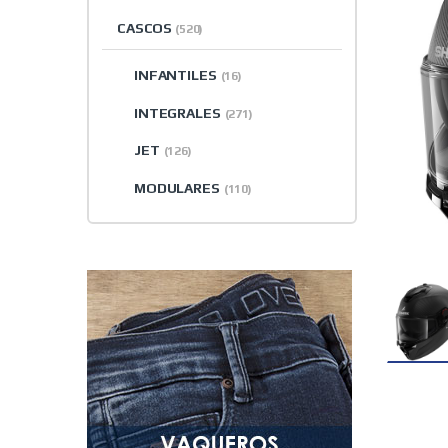
CASCOS
(520)
INFANTILES
(16)
INTEGRALES
(271)
JET
(126)
MODULARES
(110)