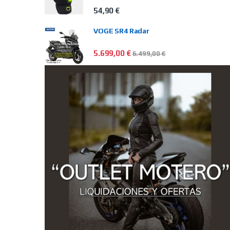
54,90
€
VOGE SR4 Radar
5.699,00
€
6.499,00
€