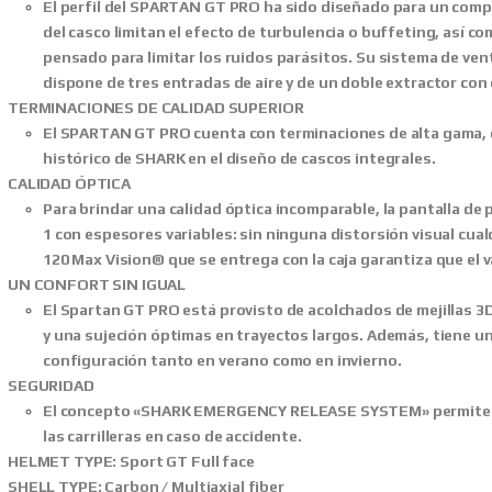
El perfil del SPARTAN GT PRO ha sido diseñado para un comp
del casco limitan el efecto de turbulencia o buffeting, así co
pensado para limitar los ruidos parásitos. Su sistema de ven
dispone de tres entradas de aire y de un doble extractor con
TERMINACIONES DE CALIDAD SUPERIOR
El SPARTAN GT PRO cuenta con terminaciones de alta gama, 
histórico de SHARK en el diseño de cascos integrales.
CALIDAD ÓPTICA
Para brindar una calidad óptica incomparable, la pantalla de p
1 con espesores variables: sin ninguna distorsión visual cualq
120 Max Vision® que se entrega con la caja garantiza que el v
UN CONFORT SIN IGUAL
El Spartan GT PRO está provisto de acolchados de mejillas 3
y una sujeción óptimas en trayectos largos. Además, tiene una
configuración tanto en verano como en invierno.
SEGURIDAD
El concepto «SHARK EMERGENCY RELEASE SYSTEM» permite ret
las carrilleras en caso de accidente.
HELMET TYPE: Sport GT Full face
SHELL TYPE: Carbon / Multiaxial fiber