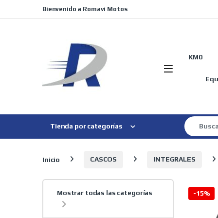
Skip to navigation
Skip to content
Bienvenido a Romavi Motos
KM0
Equ
Search for
Tienda por categorías
Inicio
CASCOS
INTEGRALES
Mostrar todas las categorías
-
15%