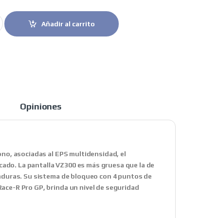
ntegral Spartan GT PRO Carbono SKIN negro mate quantity
Añadir al carrito
Opiniones
bono, asociadas al EPS multidensidad, el
ado. La pantalla VZ300 es más gruesa que la de
icaduras. Su sistema de bloqueo con 4 puntos de
Race-R Pro GP, brinda un nivel de seguridad