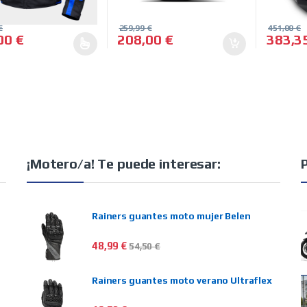
€
259,99
€
451,00
€
,00
€
208,00
€
383,3
roducto tiene múltiples variantes. Las opciones se pueden elegir e
¡Motero/a! Te puede interesar:
Rainers guantes moto mujer Belen
48,99
€
54,50
€
Rainers guantes moto verano Ultraflex