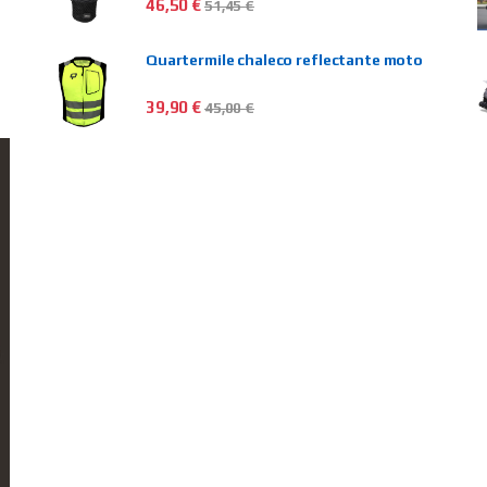
46,50
€
51,45
€
Quartermile chaleco reflectante moto
39,90
€
45,00
€