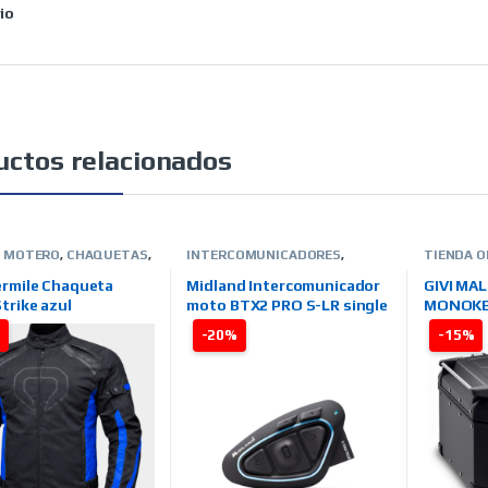
rio
uctos relacionados
O MOTERO
,
CHAQUETAS
,
INTERCOMUNICADORES
,
TIENDA O
NO
,
HOMBRE
,
TIENDA ON
TIENDA ON LINE
,
MIDLAND
PARA TU
ARCAS
,
QUARTER MILE
MALETAS
rmile Chaqueta
Midland Intercomunicador
GIVI MA
trike azul
moto BTX2 PRO S-LR single
MONOKE
OUTBACK
%
-20%
-15%