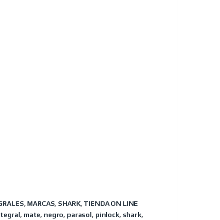
GRALES
,
MARCAS
,
SHARK
,
TIENDA ON LINE
ntegral
,
mate
,
negro
,
parasol
,
pinlock
,
shark
,