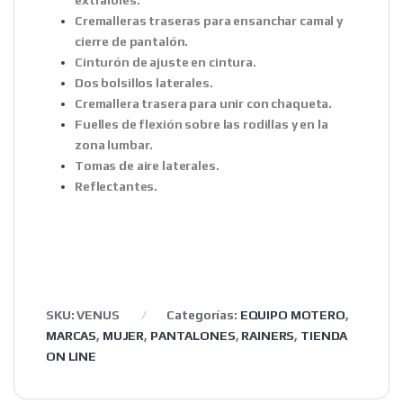
extraíbles.
Cremalleras traseras para ensanchar camal y
cierre de pantalón.
Cinturón de ajuste en cintura.
Dos bolsillos laterales.
Cremallera trasera para unir con chaqueta.
Fuelles de flexión sobre las rodillas y en la
zona lumbar.
Tomas de aire laterales.
Reflectantes.
SKU:
VENUS
Categorías:
EQUIPO MOTERO
,
MARCAS
,
MUJER
,
PANTALONES
,
RAINERS
,
TIENDA
ON LINE