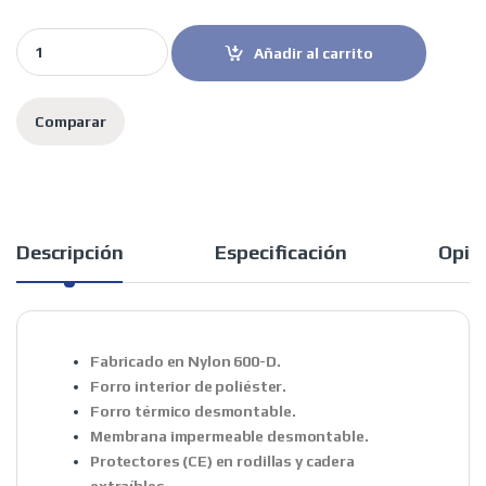
Rainers pantalón mujer Venus quantity
Añadir al carrito
Comparar
Descripción
Especificación
Opin
Fabricado en Nylon 600-D.
Forro interior de poliéster.
Forro térmico desmontable.
Membrana impermeable desmontable.
Protectores (CE) en rodillas y cadera