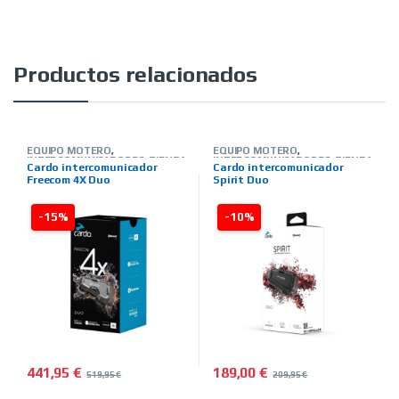
Productos relacionados
EQUIPO MOTERO
,
EQUIPO MOTERO
,
INTERCOMUNICADORES
,
TIENDA
INTERCOMUNICADORES
,
TIENDA
Cardo intercomunicador
Cardo intercomunicador
ON LINE
,
MARCAS
,
CARDO
ON LINE
,
MARCAS
,
CARDO
Freecom 4X Duo
Spirit Duo
-15%
-10%
441,95
€
189,00
€
519,95
€
209,95
€