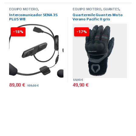
EQUIPO MOTERO
,
EQUIPO MOTERO
,
GUANTES
,
INTERCOMUNICADORES
,
TIENDA
VERANO
,
HOMBRE
,
TIENDA ON
Intercomunicador SENA 3S
Quartermile Guantes Moto
ON LINE
,
MARCAS
,
SENA
LINE
,
MARCAS
,
QUARTER MILE
PLUS WB
Verano Pacific II gris
-18%
-17%
59,90
€
89,00
€
49,90
€
109,00
€
Este producto tiene múltiples 