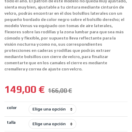
todo el año. El patrón de este modelo no queda muy ajustado,
sienta muy bien, ajustable a tu cintura mediante cinturón de
velcro, podrás encontrar en él dos bolsillos laterales con un
pequeño bordado de color negro sobre el bolsillo derecho; el
modelo Venus va equipado con tomas de aire laterales,
flexores sobre las rodillas y la zona lumbar para que sea más
cómodo y flexible, por supuesto lleva reflectante para la
visión nocturna y como no, sus correspondientes
protecciones en caderas y rodillas que podrás extraer
mediante bolsillos con cierre de velcro, para finalizar
comentarte que en los camales el cierre es mediante
cremallera y correa de ajuste con velcro.
149,00
€
166,00
€
color
talla