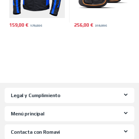
159,00
€
256,00
€
179,00
€
319,99
€
Este producto tiene múltiples variantes. Las opciones se pued
Legal y Cumplimiento
Menú principal
Contacta con Romavi