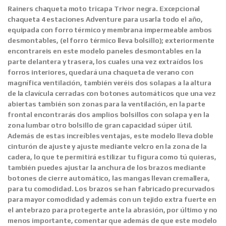
Rainers chaqueta moto tricapa Trivor negra.
Excepcional
chaqueta 4 estaciones Adventure para usarla todo el año,
equipada con forro térmico y membrana impermeable ambos
desmontables, (el forro térmico lleva bolsillo); exteriormente
encontrareis en este modelo paneles desmontables en la
parte delantera y trasera, los cuales una vez extraídos los
forros interiores, quedará una chaqueta de verano con
magnífica ventilación, también veréis dos solapas a la altura
de la clavícula cerradas con botones automáticos que una vez
abiertas también son zonas para la ventilación, en la parte
frontal encontrarás dos amplios bolsillos con solapa y en la
zona lumbar otro bolsillo de gran capacidad súper útil.
Además de estas increíbles ventajas, este modelo lleva doble
cinturón de ajuste y ajuste mediante velcro en la zona de la
cadera, lo que te permitirá estilizar tu figura como tú quieras,
también puedes ajustar la anchura de los brazos mediante
botones de cierre automático, las mangas llevan cremallera,
para tu comodidad. Los brazos se han fabricado precurvados
para mayor comodidad y además con un tejido extra fuerte en
el antebrazo para protegerte ante la abrasión, por último y no
menos importante, comentar que además de que este modelo