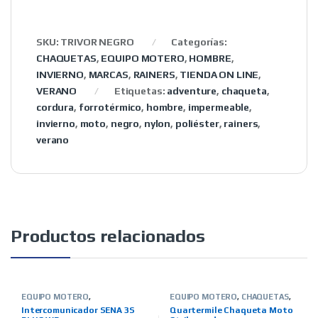
SKU:
TRIVOR NEGRO
Categorías:
CHAQUETAS
,
EQUIPO MOTERO
,
HOMBRE
,
INVIERNO
,
MARCAS
,
RAINERS
,
TIENDA ON LINE
,
VERANO
Etiquetas:
adventure
,
chaqueta
,
cordura
,
forrotérmico
,
hombre
,
impermeable
,
invierno
,
moto
,
negro
,
nylon
,
poliéster
,
rainers
,
verano
Productos relacionados
EQUIPO MOTERO
,
EQUIPO MOTERO
,
CHAQUETAS
,
INTERCOMUNICADORES
,
TIENDA
INVIERNO
,
HOMBRE
,
TIENDA ON
Intercomunicador SENA 3S
Quartermile Chaqueta Moto
ON LINE
,
MARCAS
,
SENA
LINE
,
MARCAS
,
QUARTER MILE