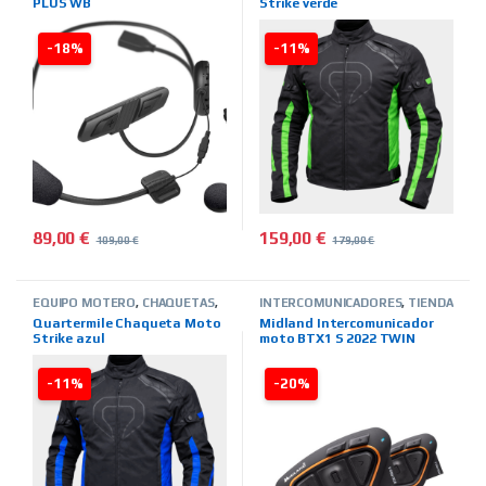
PLUS WB
Strike verde
-18%
-11%
89,00
€
159,00
€
109,00
€
179,00
€
Este producto tiene múltiples 
EQUIPO MOTERO
,
CHAQUETAS
,
INTERCOMUNICADORES
,
TIENDA
INVIERNO
,
HOMBRE
,
TIENDA ON
ON LINE
,
MIDLAND
Quartermile Chaqueta Moto
Midland Intercomunicador
LINE
,
MARCAS
,
QUARTER MILE
Strike azul
moto BTX1 S 2022 TWIN
-11%
-20%