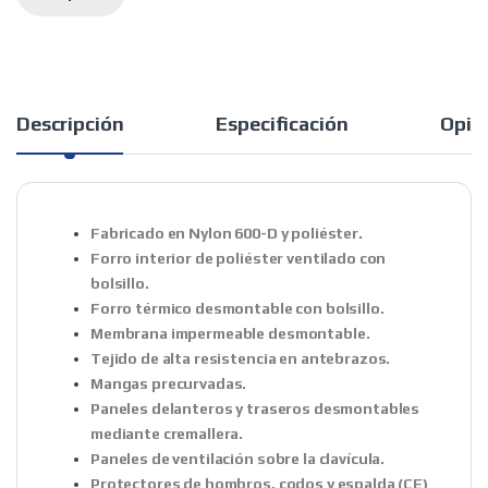
Descripción
Especificación
Opin
Fabricado en Nylon 600-D y poliéster.
Forro interior de poliéster ventilado con
bolsillo.
Forro térmico desmontable con bolsillo.
Membrana impermeable desmontable.
Tejido de alta resistencia en antebrazos.
Mangas precurvadas.
Paneles delanteros y traseros desmontables
mediante cremallera.
Paneles de ventilación sobre la clavícula.
Protectores de hombros, codos y espalda (CE)