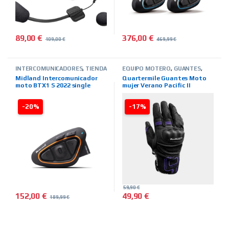
89,00
€
376,00
€
109,00
€
469,99
€
INTERCOMUNICADORES
,
TIENDA
EQUIPO MOTERO
,
GUANTES
,
ON LINE
,
MIDLAND
VERANO
,
MUJER
,
TIENDA ON
Midland Intercomunicador
Quartermile Guantes Moto
LINE
,
MARCAS
,
QUARTER MILE
moto BTX1 S 2022 single
mujer Verano Pacific II
morado
-20%
-17%
59,90
€
152,00
€
49,90
€
189,99
€
Este producto tiene múltiples 