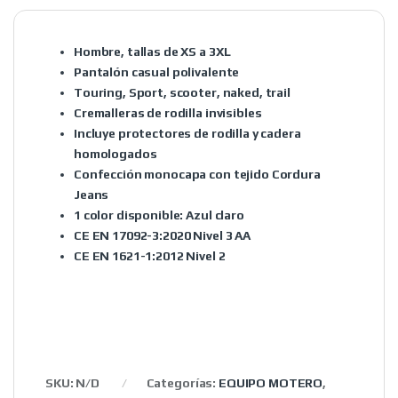
Hombre, tallas de XS a 3XL
Pantalón casual polivalente
Touring, Sport, scooter, naked, trail
Cremalleras de rodilla invisibles
Incluye protectores de rodilla y cadera
homologados
Confección monocapa con tejido Cordura
Jeans
1 color disponible: Azul claro
CE EN 17092-3:2020 Nivel 3 AA
CE EN 1621-1:2012 Nivel 2
SKU:
N/D
Categorías:
EQUIPO MOTERO
,