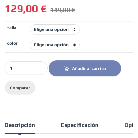
129,00
€
149,00
€
talla
color
Quartermile pantalón vaquero London azul claro quantity
Añadir al carrito
Comparar
Descripción
Especificación
Opin