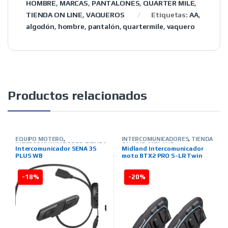
HOMBRE
,
MARCAS
,
PANTALONES
,
QUARTER MILE
,
TIENDA ON LINE
,
VAQUEROS
Etiquetas:
AA
,
algodón
,
hombre
,
pantalón
,
quartermile
,
vaquero
Productos relacionados
EQUIPO MOTERO
,
INTERCOMUNICADORES
,
TIENDA
INTERCOMUNICADORES
,
TIENDA
ON LINE
,
MIDLAND
Intercomunicador SENA 3S
Midland Intercomunicador
ON LINE
,
MARCAS
,
SENA
PLUS WB
moto BTX2 PRO S-LR Twin
-18%
-20%