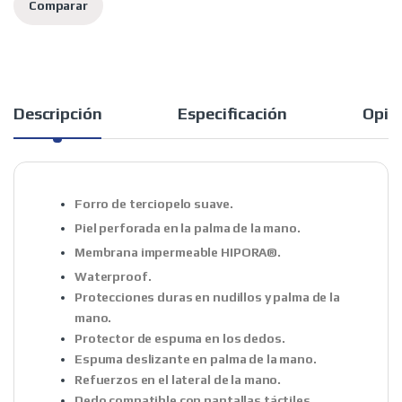
Comparar
Descripción
Especificación
Opin
Forro de terciopelo suave.
Piel perforada en la palma de la mano.
Membrana impermeable HIPORA®.
Waterproof.
Protecciones duras en nudillos y palma de la
mano.
Protector de espuma en los dedos.
Espuma deslizante en palma de la mano.
Refuerzos en el lateral de la mano.
Dedo compatible con pantallas táctiles.