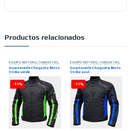
Productos relacionados
EQUIPO MOTERO
,
CHAQUETAS
,
EQUIPO MOTERO
,
CHAQUETAS
,
INVIERNO
,
HOMBRE
,
TIENDA ON
INVIERNO
,
HOMBRE
,
TIENDA ON
Quartermile Chaqueta Moto
Quartermile Chaqueta Moto
LINE
,
MARCAS
,
QUARTER MILE
LINE
,
MARCAS
,
QUARTER MILE
Strike verde
Strike azul
-11%
-11%