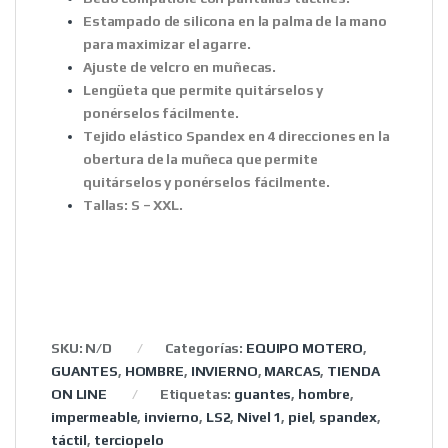
Estampado de silicona en la palma de la mano
para maximizar el agarre.
Ajuste de velcro en muñecas.
Lengüeta que permite quitárselos y
ponérselos fácilmente.
Tejido elástico Spandex en 4 direcciones en la
obertura de la muñeca que permite
quitárselos y ponérselos fácilmente.
Tallas: S – XXL.
SKU:
N/D
Categorías:
EQUIPO MOTERO
,
GUANTES
,
HOMBRE
,
INVIERNO
,
MARCAS
,
TIENDA
ON LINE
Etiquetas:
guantes
,
hombre
,
impermeable
,
invierno
,
LS2
,
Nivel 1
,
piel
,
spandex
,
táctil
,
terciopelo