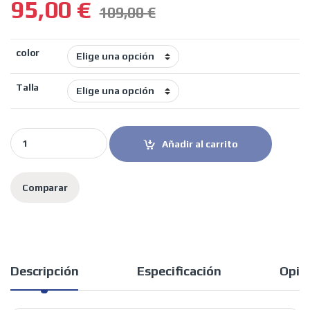
95,00
€
109,00
€
color
Talla
LS2 casco moto infantil FF812 Next Level quantity
Añadir al carrito
Comparar
Descripción
Especificación
Opin