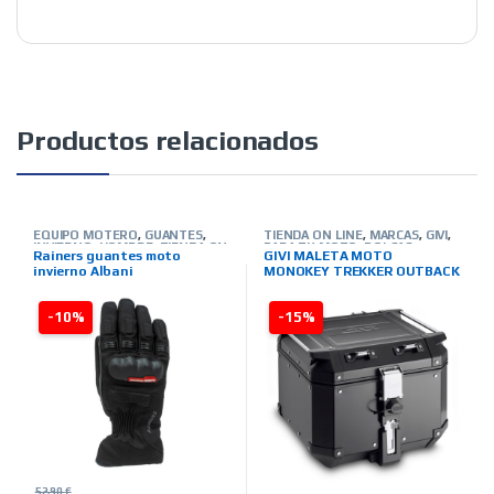
Productos relacionados
EQUIPO MOTERO
,
GUANTES
,
TIENDA ON LINE
,
MARCAS
,
GIVI
,
INVIERNO
,
HOMBRE
,
TIENDA ON
PARA TU MOTO
,
BOLSAS-
Rainers guantes moto
GIVI MALETA MOTO
LINE
,
MARCAS
,
RAINERS
MALETAS-ALFORJAS-OTROS
invierno Albani
MONOKEY TREKKER OUTBACK
BLACK LINE 42L.
-10%
-15%
52,90
€