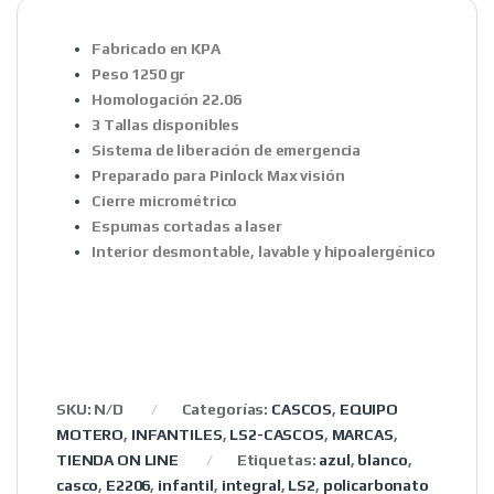
Fabricado en KPA
Peso 1250 gr
Homologación 22.06
3 Tallas disponibles
Sistema de liberación de emergencia
Preparado para Pinlock Max visión
Cierre micrométrico
Espumas cortadas a laser
Interior desmontable, lavable y hipoalergénico
SKU:
N/D
Categorías:
CASCOS
,
EQUIPO
MOTERO
,
INFANTILES
,
LS2-CASCOS
,
MARCAS
,
TIENDA ON LINE
Etiquetas:
azul
,
blanco
,
casco
,
E2206
,
infantil
,
integral
,
LS2
,
policarbonato