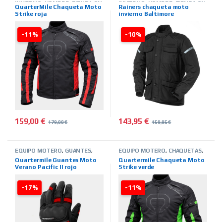
INVIERNO
,
HOMBRE
,
TIENDA ON
INVIERNO
,
HOMBRE
,
TIENDA ON
QuarterMile Chaqueta Moto
Rainers chaqueta moto
LINE
,
MARCAS
,
QUARTER MILE
LINE
,
MARCAS
,
RAINERS
Strike roja
invierno Baltimore
-11%
-10%
159,00
€
143,95
€
179,00
€
159,95
€
Este producto tiene múltiples variantes. Las opciones se pued
Este producto tiene múltiples 
EQUIPO MOTERO
,
GUANTES
,
EQUIPO MOTERO
,
CHAQUETAS
,
VERANO
,
HOMBRE
,
TIENDA ON
INVIERNO
,
HOMBRE
,
TIENDA ON
Quartermile Guantes Moto
Quartermile Chaqueta Moto
LINE
,
MARCAS
,
QUARTER MILE
LINE
,
MARCAS
,
QUARTER MILE
Verano Pacific II rojo
Strike verde
-17%
-11%