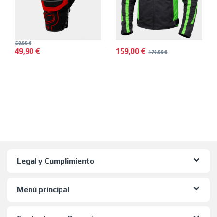
59,90
€
159,00
€
49,90
€
179,00
€
Este producto tiene múltiples variantes. Las opciones se pued
Este producto tiene múltiples 
Legal y Cumplimiento
Menú principal