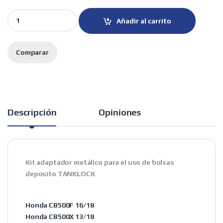
GIVI kit sujección bolsa depósito tanklock Honda quantity
Añadir al carrito
Comparar
Descripción
Opiniones
Kit adaptador metálico para el uso de bolsas
deposito TANKLOCK
Honda CB500F 16/18
Honda CB500X 13/18