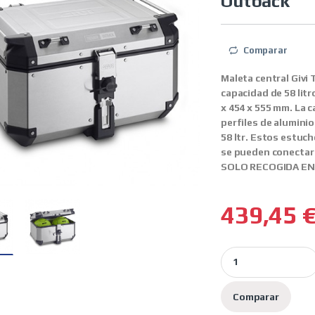
Outback
Comparar
Maleta central Givi
capacidad de 58 litr
x 454 x 555 mm. La 
perfiles de aluminio
58 ltr. Estos estuc
se pueden conecta
SOLO RECOGIDA EN
439,45
Givi maleta alumini
Comparar