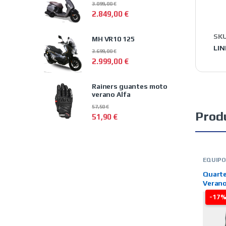
3.099,00
€
2.849,00
€
SK
MH VR10 125
LIN
3.699,00
€
2.999,00
€
Rainers guantes moto
verano Alfa
57,50
€
Prod
51,90
€
EQUIP
VERAN
LINE
,
M
Quarte
Verano 
-17