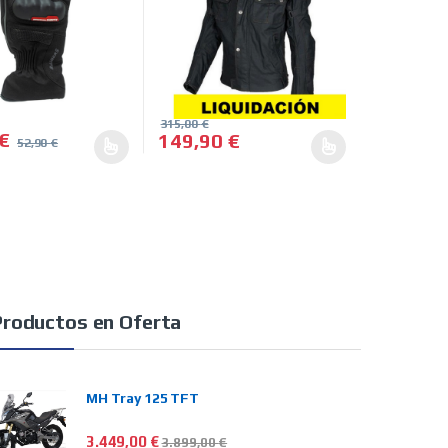
315,00
€
€
149,90
€
52,90
€
n la página de producto
ducto tiene múltiples variantes. Las opciones se pueden elegir en 
Este producto tiene múltiples variantes. L
Productos en Oferta
MH Tray 125 TFT
3.449,00
€
3.899,00
€