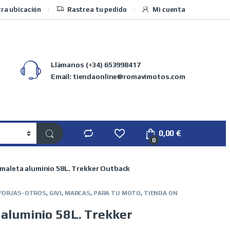
ra ubicación
Rastrea tu pedido
Mi cuenta
Llámanos
(+34) 653998417
Email: tiendaonline@romavimotos.com
0,00
€
0
 maleta aluminio 58L. Trekker Outback
FORJAS-OTROS
,
GIVI
,
MARCAS
,
PARA TU MOTO
,
TIENDA ON
 aluminio 58L. Trekker