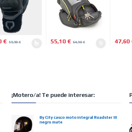
0
€
55,10
€
47,60
59,90
€
64,90
€
roducto tiene múltiples variantes. Las opciones se pueden elegir e
Este pro
¡Motero/a! Te puede interesar:
By City casco moto integral Roadster III
negro mate