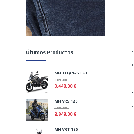
Últimos Productos
MH Tray 125 TFT
3.899,00
€
3.449,00
€
MH VRS 125
2.999,00
€
2.849,00
€
MH VRT 125