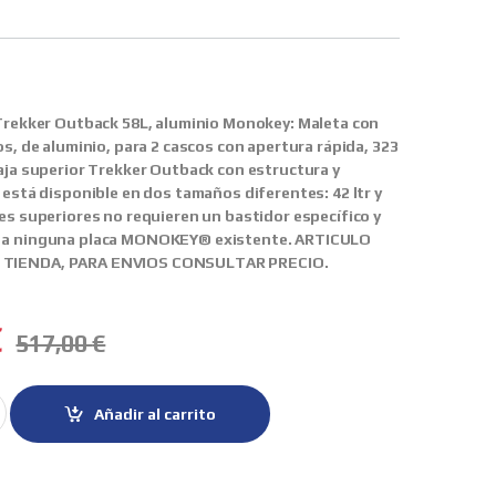
 Trekker Outback 58L, aluminio Monokey: Maleta con
os, de aluminio, para 2 cascos con apertura rápida, 323
caja superior Trekker Outback con estructura y
 está disponible en dos tamaños diferentes: 42 ltr y
hes superiores no requieren un bastidor específico y
r a ninguna placa MONOKEY® existente. ARTICULO
 TIENDA, PARA ENVIOS CONSULTAR PRECIO.
€
517,00
€
o 58L. Trekker Outback quantity
Añadir al carrito