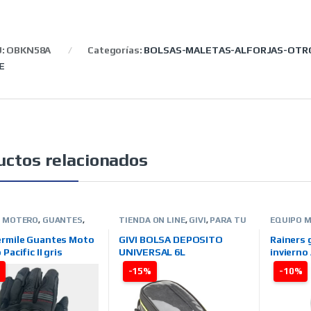
U:
OBKN58A
Categorías:
BOLSAS-MALETAS-ALFORJAS-OTR
E
uctos relacionados
O MOTERO
,
GUANTES
,
TIENDA ON LINE
,
GIVI
,
PARA TU
EQUIPO 
O
,
HOMBRE
,
TIENDA ON
MOTO
,
BOLSAS-MALETAS-
INVIERNO
ARCAS
,
QUARTER MILE
ALFORJAS-OTROS
LINE
,
MAR
rmile Guantes Moto
GIVI BOLSA DEPOSITO
Rainers
Pacific II gris
UNIVERSAL 6L
invierno
%
-15%
-10%