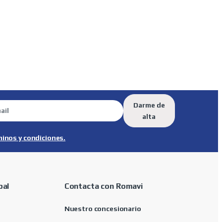
Darme de
alta
minos y condiciones.
pal
Contacta con Romavi
Nuestro concesionario