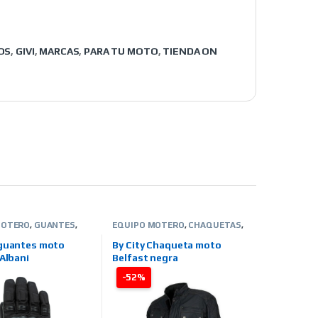
OS
,
GIVI
,
MARCAS
,
PARA TU MOTO
,
TIENDA ON
MOTERO
,
GUANTES
,
EQUIPO MOTERO
,
CHAQUETAS
,
,
HOMBRE
,
TIENDA ON
INVIERNO
,
HOMBRE
,
TIENDA ON
CAS
,
RAINERS
LINE
,
MARCAS
,
BY CITY
,
 guantes moto
By City Chaqueta moto
OUTLET MOTERO
,
TEXTIL-
 Albani
Belfast negra
OUTLET
-52%