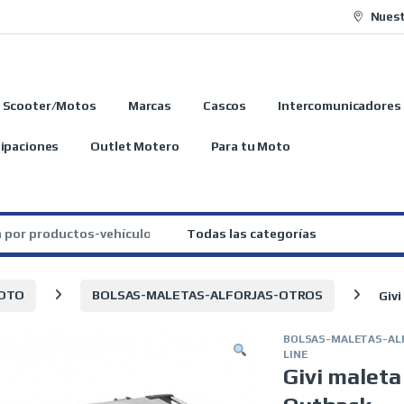
Nuest
Scooter/Motos
Marcas
Cascos
Intercomunicadores
ipaciones
Outlet Motero
Para tu Moto
:
MOTO
BOLSAS-MALETAS-ALFORJAS-OTROS
Givi
BOLSAS-MALETAS-AL
LINE
Givi maleta