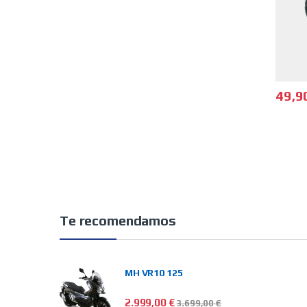
49,9
Este p
Te recomendamos
MH VR10 125
2.999,00
€
3.699,00
€