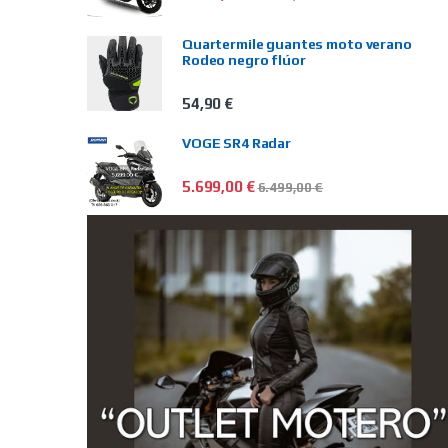
Quartermile guantes moto verano
Rodeo negro flúor
54,90
€
VOGE SR4 Radar
5.699,00
€
6.499,00
€