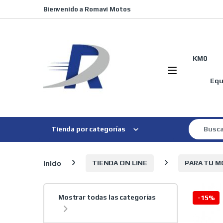
Skip to navigation
Skip to content
Bienvenido a Romavi Motos
KM0
Equ
Search for
Tienda por categorías
Inicio
TIENDA ON LINE
PARA TU 
Mostrar todas las categorías
-
15%