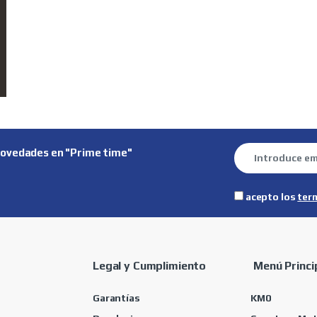
novedades en "Prime time"
acepto los
ter
Legal y Cumplimiento
Menú Princi
Garantías
KM0