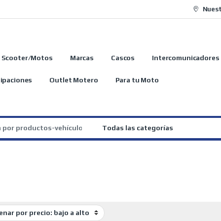
Nuest
Scooter/Motos
Marcas
Cascos
Intercomunicadores
ipaciones
Outlet Motero
Para tu Moto
: