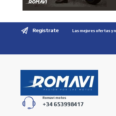
Registrate
Las mejores ofertas y 
Romavi motos
+34 653998417