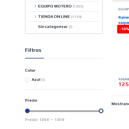
EQUIPO MOTERO
(1.055)
EQUI
MUJE
TIENDA ON LINE
RAINE
(1.150)
Raine
VAQU
vaque
Sin categorizar
(1)
-10
Filtros
Color
Azul
139,5
(1)
125
Este 
Precio
Mostrand
Precio:
120 €
—
130 €
Precio mínimo
Precio máximo