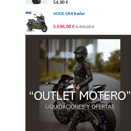
54,90
€
VOGE SR4 Radar
5.699,00
€
6.499,00
€