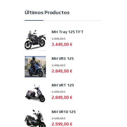
Últimos Productos
MH Tray 125 TFT
3.899,00
€
3.449,00
€
MH VRS 125
2.999,00
€
2.849,00
€
MH VRT 125
3.099,00
€
2.849,00
€
MH VR10 125
3.699,00
€
2.999,00
€