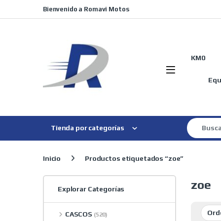
Skip to navigation
Skip to content
Bienvenido a Romavi Motos
KM0
Equ
Search for
Tienda por categorías
Inicio
Productos etiquetados “zoe”
zoe
Explorar Categorías
CASCOS
(520)