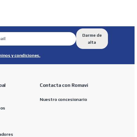
Darme de
alta
minos y condiciones.
pal
Contacta con Romavi
Nuestro concesionario
tos
adores