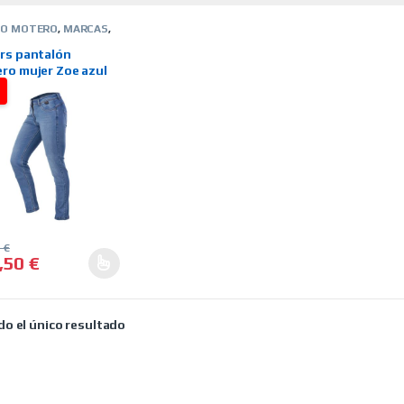
PO MOTERO
,
MARCAS
,
R
,
PANTALONES
,
RS
,
TIENDA ON LINE
,
rs pantalón
EROS
ro mujer Zoe azul
%
0
€
,50
€
producto tiene múltiples variantes. Las opciones se pueden elegir 
o el único resultado