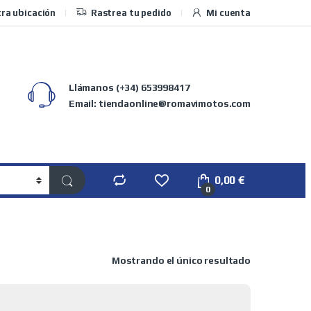
ra ubicación
Rastrea tu pedido
Mi cuenta
Llámanos
(+34) 653998417
Email: tiendaonline@romavimotos.com
0,00
€
0
Mostrando el único resultado