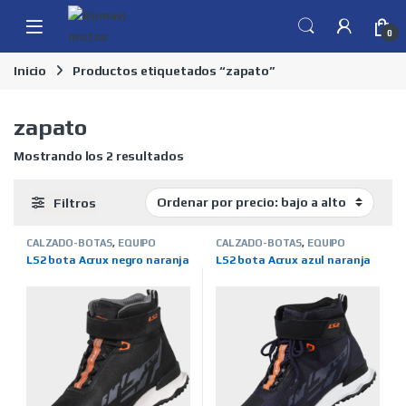
Skip to navigation
Skip to content
0
Inicio
Productos etiquetados “zapato”
zapato
Ordenado por precio: bajo a alto
Mostrando los 2 resultados
Filtros
CALZADO-BOTAS
,
EQUIPO
CALZADO-BOTAS
,
EQUIPO
MOTERO
,
LS2-ROPA
,
MARCAS
,
MOTERO
,
LS2-ROPA
,
MARCAS
,
LS2 bota Acrux negro naranja
LS2 bota Acrux azul naranja
TIENDA ON LINE
TIENDA ON LINE