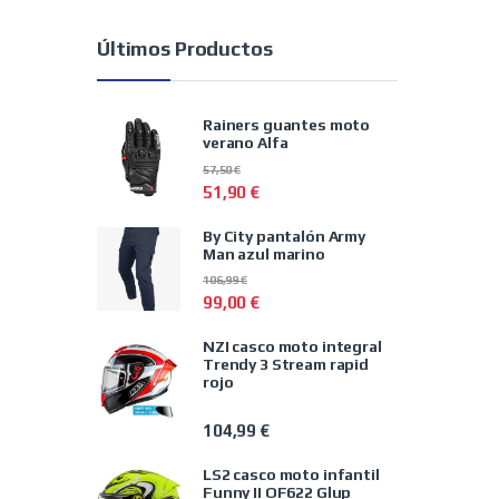
Últimos Productos
Rainers guantes moto
verano Alfa
57,50
€
51,90
€
By City pantalón Army
Man azul marino
106,99
€
99,00
€
NZI casco moto integral
Trendy 3 Stream rapid
rojo
104,99
€
LS2 casco moto infantil
Funny II OF622 Glup