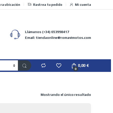
ra ubicación
Rastrea tu pedido
Mi cuenta
Llámanos
(+34) 653998417
Email: tiendaonline@romavimotos.com
0,00
€
0
Mostrando el único resultado