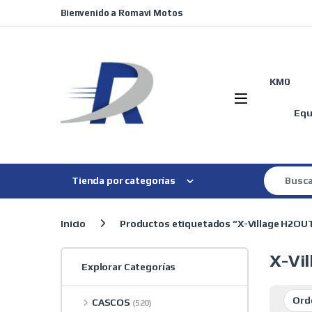
Skip to navigation
Skip to content
Bienvenido a Romavi Motos
KM0
Equ
Search for
Tienda por categorías
Inicio
Productos etiquetados “X-Village H2OU
X-Vi
Explorar Categorías
CASCOS
(520)