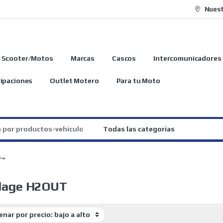
Nuest
Scooter/Motos
Marcas
Cascos
Intercomunicadores
ipaciones
Outlet Motero
Para tu Moto
:
T”
llage H2OUT