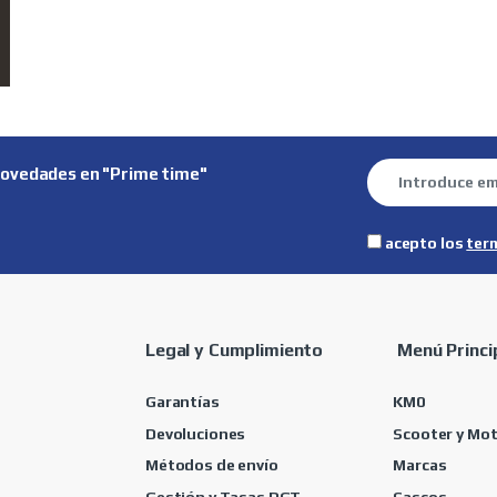
novedades en "Prime time"
acepto los
ter
Legal y Cumplimiento
Menú Princi
Garantías
KM0
Devoluciones
Scooter y Mo
Métodos de envío
Marcas
Gestión y Tasas DGT
Cascos