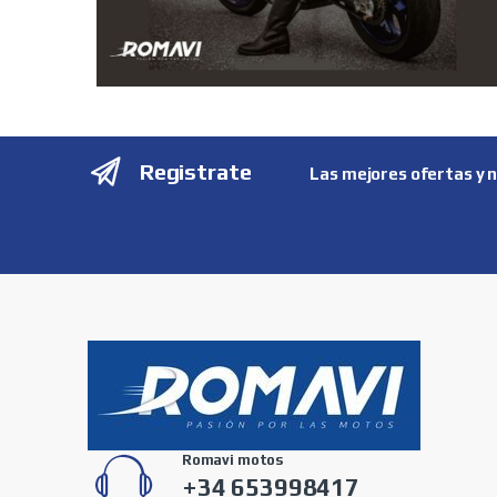
Registrate
Las mejores ofertas y 
Romavi motos
+34 653998417