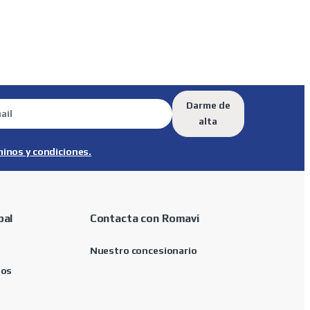
Darme de
alta
minos y condiciones.
pal
Contacta con Romavi
Nuestro concesionario
tos