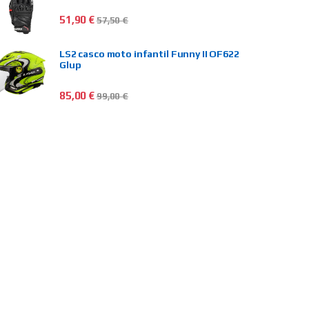
51,90
€
57,50
€
LS2 casco moto infantil Funny II OF622
Glup
85,00
€
99,00
€