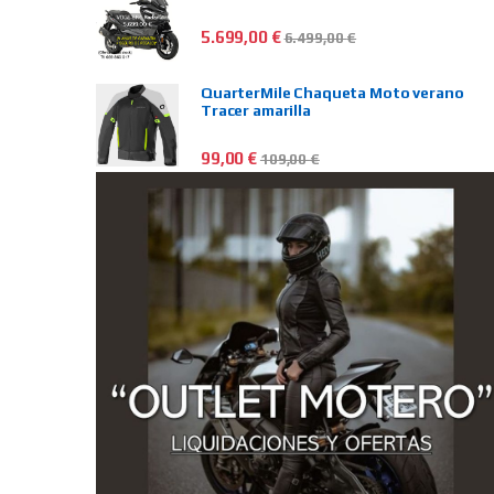
5.699,00
€
6.499,00
€
QuarterMile Chaqueta Moto verano
Tracer amarilla
99,00
€
109,00
€