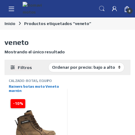
Skip to navigation
Skip to content
0
Inicio
Productos etiquetados “veneto”
veneto
Mostrando el único resultado
Filtros
CALZADO-BOTAS
,
EQUIPO
MOTERO
,
MARCAS
,
RAINERS
,
Rainers botas moto Veneto
TIENDA ON LINE
marrón
-10%