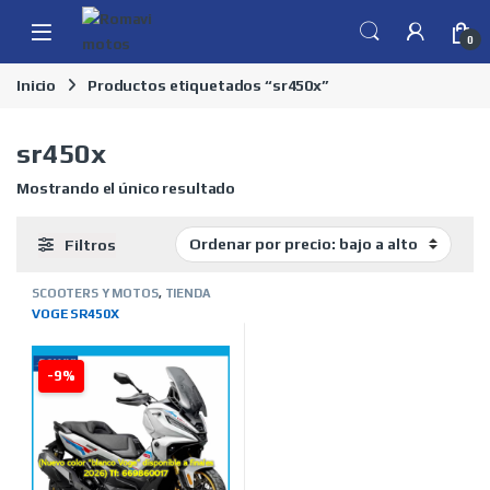
Skip to navigation
Skip to content
0
Inicio
Productos etiquetados “sr450x”
sr450x
Mostrando el único resultado
Filtros
SCOOTERS Y MOTOS
,
TIENDA
ON LINE
,
VOGE
VOGE SR450X
-9%