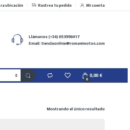
ra ubicación
Rastrea tu pedido
Mi cuenta
Llámanos
(+34) 653998417
Email: tiendaonline@romavimotos.com
0,00
€
0
Mostrando el único resultado