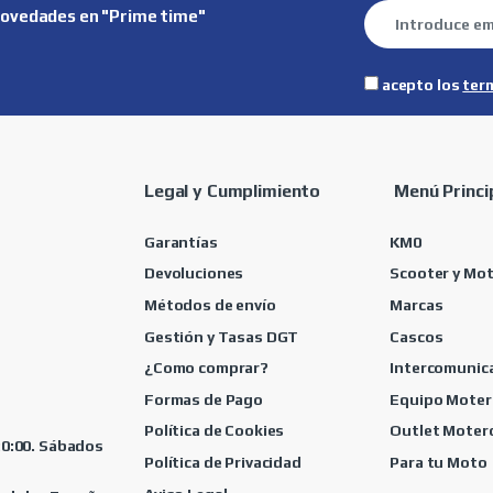
novedades en "Prime time"
acepto los
ter
Legal y Cumplimiento
Menú Princi
Garantías
KM0
Devoluciones
Scooter y Mo
Métodos de envío
Marcas
Gestión y Tasas DGT
Cascos
¿Como comprar?
Intercomunic
Formas de Pago
Equipo Moter
Política de Cookies
Outlet Moter
 20:00. Sábados
Política de Privacidad
Para tu Moto