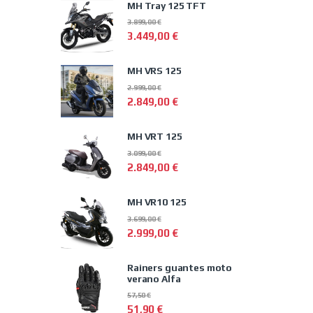
MH Tray 125 TFT
3.899,00
€
3.449,00
€
MH VRS 125
2.999,00
€
2.849,00
€
MH VRT 125
3.099,00
€
2.849,00
€
MH VR10 125
3.699,00
€
2.999,00
€
Rainers guantes moto
verano Alfa
57,50
€
51,90
€