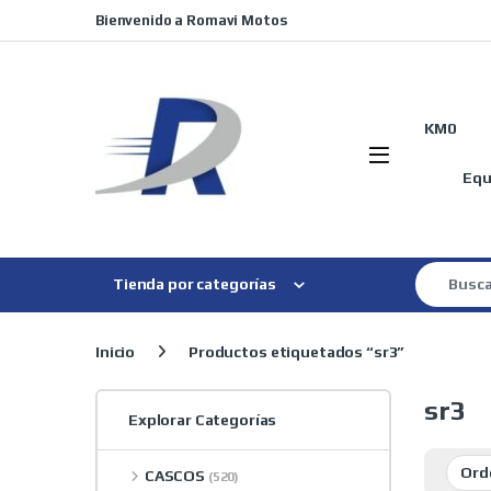
Skip to navigation
Skip to content
Bienvenido a Romavi Motos
KM0
Equ
Search for
Tienda por categorías
Inicio
Productos etiquetados “sr3”
sr3
Explorar Categorías
CASCOS
(520)