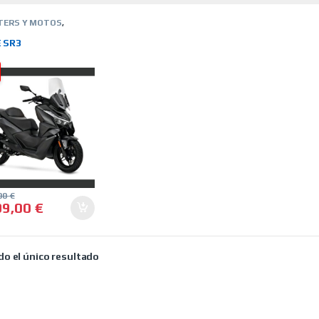
TERS Y MOTOS
,
A ON LINE
,
VOGE
 SR3
,00
€
99,00
€
o el único resultado