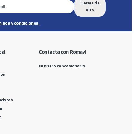
Darme de
alta
minos y condiciones.
pal
Contacta con Romavi
Nuestro concesionario
tos
adores
o
o