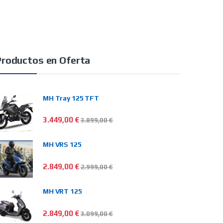
Productos en Oferta
MH Tray 125 TFT
3.449,00
€
3.899,00
€
MH VRS 125
2.849,00
€
2.999,00
€
MH VRT 125
2.849,00
€
3.099,00
€