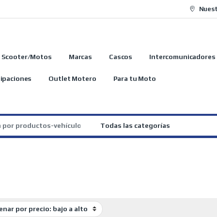
Nuest
Scooter/Motos
Marcas
Cascos
Intercomunicadores
ipaciones
Outlet Motero
Para tu Moto
: