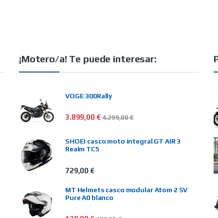
¡Motero/a! Te puede interesar:
VOGE 300Rally
3.899,00
€
4.299,00
€
SHOEI casco moto integral GT AIR 3
Realm TC5
729,00
€
MT Helmets casco modular Atom 2 SV
Pure A0 blanco