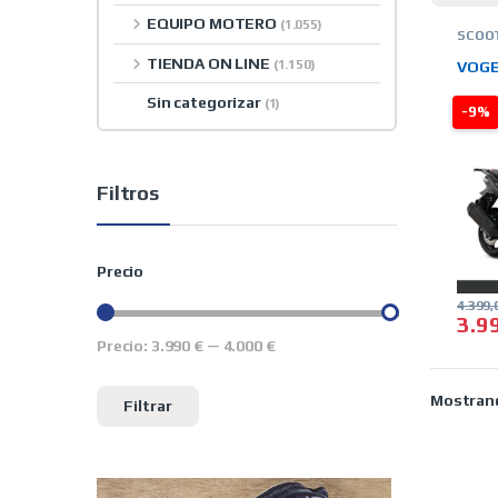
EQUIPO MOTERO
(1.055)
SCOO
TIEND
TIENDA ON LINE
(1.150)
VOGE
Sin categorizar
(1)
-9%
Filtros
Precio
4.399
3.9
Precio:
3.990 €
—
4.000 €
Precio mínimo
Precio máximo
Mostrand
Filtrar