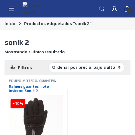
Skip to navigation
Skip to content
0
Inicio
Productos etiquetados “sonik 2”
sonik 2
Mostrando el único resultado
Filtros
EQUIPO MOTERO
,
GUANTES
,
HOMBRE
,
INVIERNO
,
MARCAS
,
Rainers guantes moto
RAINERS
,
TIENDA ON LINE
invierno Sonik 2
-10%