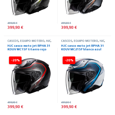
499,90
€
499,90
€
399,90
€
399,90
€
Este producto tiene múltiples variantes. Las opciones se pued
Este producto tiene múltiples 
CASCOS
,
EQUIPO MOTERO
,
HJC
,
CASCOS
,
EQUIPO MOTERO
,
HJC
,
JET
,
MARCAS
,
TIENDA ON LINE
JET
,
MARCAS
,
TIENDA ON LINE
HJC casco moto jet RPHA 31
HJC casco moto jet RPHA 31
KOUV MC1SF titanio rojo
KOUV MC21SF blanco azul
rojo
-20%
-20%
499,90
€
499,90
€
399,90
€
399,90
€
Este producto tiene múltiples variantes. Las opciones se pued
Este producto tiene múltiples 