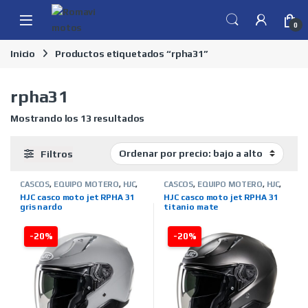
Skip to navigation
Skip to content
0
Inicio
Productos etiquetados “rpha31”
rpha31
Ordenado por precio: bajo a alto
Mostrando los 13 resultados
Filtros
CASCOS
,
EQUIPO MOTERO
,
HJC
,
CASCOS
,
EQUIPO MOTERO
,
HJC
,
JET
,
MARCAS
,
TIENDA ON LINE
JET
,
MARCAS
,
TIENDA ON LINE
HJC casco moto jet RPHA 31
HJC casco moto jet RPHA 31
gris nardo
titanio mate
-20%
-20%