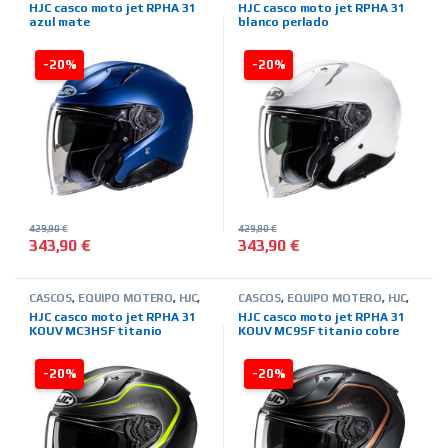
JET
,
MARCAS
,
TIENDA ON LINE
JET
,
MARCAS
,
TIENDA ON LINE
HJC casco moto jet RPHA 31
HJC casco moto jet RPHA 31
azul mate
blanco perlado
-20%
-20%
429,90
€
429,90
€
343,90
€
343,90
€
Este producto tiene múltiples variantes. Las opciones se pued
Este producto tiene múltiples 
CASCOS
,
EQUIPO MOTERO
,
HJC
,
CASCOS
,
EQUIPO MOTERO
,
HJC
,
JET
,
MARCAS
,
TIENDA ON LINE
JET
,
MARCAS
,
TIENDA ON LINE
HJC casco moto jet RPHA 31
HJC casco moto jet RPHA 31
KOUV MC3HSF titanio
KOUV MC9SF titanio cobre
amarillo
-20%
-20%