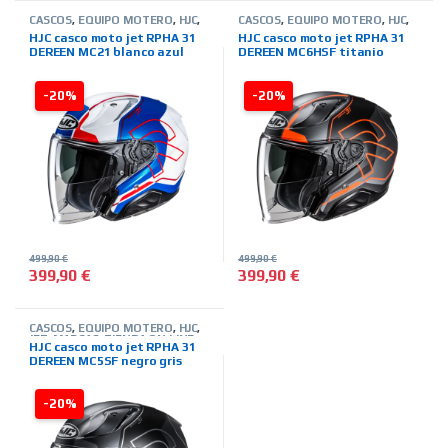
CASCOS
,
EQUIPO MOTERO
,
HJC
,
CASCOS
,
EQUIPO MOTERO
,
HJC
,
JET
,
MARCAS
,
TIENDA ON LINE
JET
,
MARCAS
,
TIENDA ON LINE
HJC casco moto jet RPHA 31
HJC casco moto jet RPHA 31
DEREEN MC21 blanco azul
DEREEN MC6HSF titanio
rojo
naranja
-20%
-20%
499,90
€
499,90
€
399,90
€
399,90
€
Este producto tiene múltiples variantes. Las opciones se pued
Este producto tiene múltiples 
CASCOS
,
EQUIPO MOTERO
,
HJC
,
JET
,
MARCAS
,
TIENDA ON LINE
HJC casco moto jet RPHA 31
DEREEN MC5SF negro gris
-20%