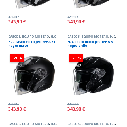
429,90
€
429,90
€
343,90
€
343,90
€
Este producto tiene múltiples variantes. Las opciones se pued
Este producto tiene múltiples 
CASCOS
,
EQUIPO MOTERO
,
HJC
,
CASCOS
,
EQUIPO MOTERO
,
HJC
,
JET
,
MARCAS
,
TIENDA ON LINE
JET
,
MARCAS
,
TIENDA ON LINE
HJC casco moto jet RPHA 31
HJC casco moto jet RPHA 31
negro mate
negro brillo
-20%
-20%
429,90
€
429,90
€
343,90
€
343,90
€
Este producto tiene múltiples variantes. Las opciones se pued
Este producto tiene múltiples 
CASCOS
,
EQUIPO MOTERO
,
HJC
,
CASCOS
,
EQUIPO MOTERO
,
HJC
,