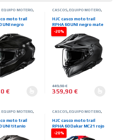
,
EQUIPO MOTERO
,
CASCOS
,
EQUIPO MOTERO
,
TEGRALES
,
MARCAS
,
HJC
,
INTEGRALES
,
MARCAS
,
D-CAMPO
,
TIENDA
OFFROAD-CAMPO
,
TIENDA
co moto trail
HJC casco moto trail
ON LINE
0 UNI negro
RPHA 60 UNI negro mate
-20%
449,90
€
90
€
359,90
€
en la página de producto
. Las opciones se pueden elegir en la página de producto
oducto tiene múltiples variantes. Las opciones se pueden elegir en
Este producto tiene múltiples variantes. 
,
EQUIPO MOTERO
,
CASCOS
,
EQUIPO MOTERO
,
TEGRALES
,
MARCAS
,
HJC
,
INTEGRALES
,
MARCAS
,
D-CAMPO
,
TIENDA
OFFROAD-CAMPO
,
TIENDA
co moto trail
HJC casco moto trail
ON LINE
 UNI titanio
RPHA 60 Dakar MC21 rojo
azul
-20%