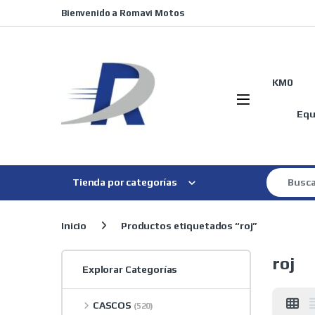
Skip to navigation
Skip to content
Bienvenido a Romavi Motos
KM0
Equ
Search for
Tienda por categorías
Inicio
Productos etiquetados “roj”
roj
Explorar Categorías
CASCOS
(520)