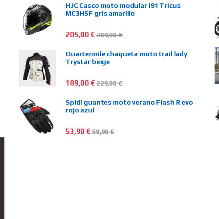
HJC Casco moto modular I91 Tricus
MC3HSF gris amarillo
205,00
€
289,90
€
Quartermile chaqueta moto trail lady
Trystar beige
189,00
€
229,00
€
Spidi guantes moto verano Flash R evo
rojo azul
53,90
€
59,90
€