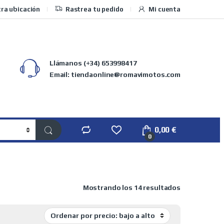
ra ubicación
Rastrea tu pedido
Mi cuenta
Llámanos
(+34) 653998417
Email: tiendaonline@romavimotos.com
0,00
€
0
Ordenado por 
Mostrando los 14 resultados