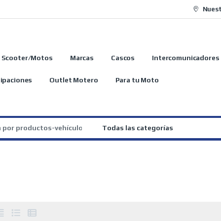
Nuest
Scooter/Motos
Marcas
Cascos
Intercomunicadores
ipaciones
Outlet Motero
Para tu Moto
: