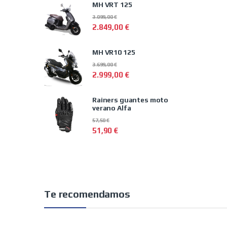
MH VRT 125
3.099,00
€
2.849,00
€
MH VR10 125
3.699,00
€
2.999,00
€
Rainers guantes moto
verano Alfa
57,50
€
51,90
€
Te recomendamos