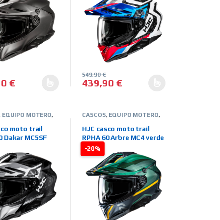
549,90
€
90
€
439,90
€
en la página de producto
. Las opciones se pueden elegir en la página de producto
oducto tiene múltiples variantes. Las opciones se pueden elegir en
Este producto tiene múltiples variantes. 
,
EQUIPO MOTERO
,
CASCOS
,
EQUIPO MOTERO
,
TEGRALES
,
MARCAS
,
HJC
,
INTEGRALES
,
MARCAS
,
D-CAMPO
,
TIENDA
OFFROAD-CAMPO
,
TIENDA
co moto trail
HJC casco moto trail
ON LINE
0 Dakar MC5SF
RPHA 60 Arbre MC4 verde
-20%