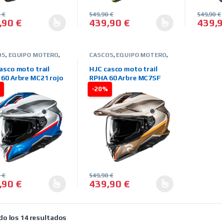
0
€
549,90
€
549,90
€
,90
€
439,90
€
439,
producto tiene múltiples variantes. Las opciones se pueden elegir 
Este producto tiene múltiples variantes
Este pr
OS
,
EQUIPO MOTERO
,
CASCOS
,
EQUIPO MOTERO
,
NTEGRALES
,
MARCAS
,
HJC
,
INTEGRALES
,
MARCAS
,
OAD-CAMPO
,
TIENDA
OFFROAD-CAMPO
,
TIENDA
asco moto trail
HJC casco moto trail
NE
ON LINE
60 Arbre MC21 rojo
RPHA 60 Arbre MC7SF
dorado
%
-20%
0
€
549,90
€
,90
€
439,90
€
producto tiene múltiples variantes. Las opciones se pueden elegir 
Este producto tiene múltiples variantes
Ordenado por precio: bajo a alto
o los 14 resultados