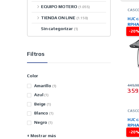
EQUIPO MOTERO
(1.055)
CASC
HJC
,
I
TIENDA ON LINE
OFFR
(1.150)
HJC c
ON LI
RPHA 
Sin categorizar
(1)
-20
Filtros
Color
Amarillo
449,9
(1)
359
Este 
Azul
(1)
Beige
(1)
CASC
Blanco
(1)
HJC
,
I
OFFR
HJC c
ON LI
Negro
(1)
RPHA 
-20
+ Mostrar más