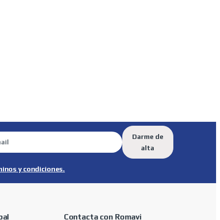
Darme de
alta
minos y condiciones.
pal
Contacta con Romavi