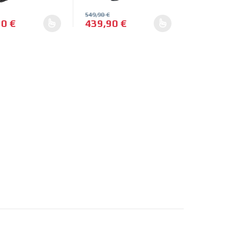
549,90
€
90
€
439,90
€
en la página de producto
. Las opciones se pueden elegir en la página de producto
oducto tiene múltiples variantes. Las opciones se pueden elegir en
Este producto tiene múltiples variantes. 
en la página de producto
. Las opciones se pueden elegir en la página de producto