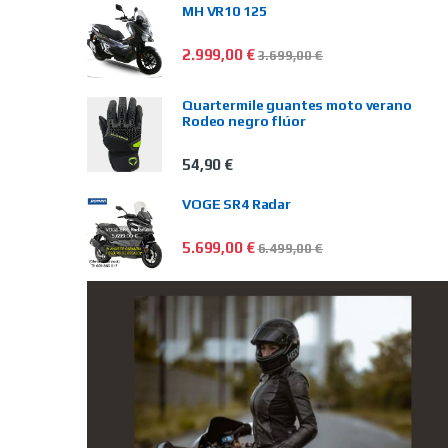
MH VR10 125
2.999,00
€
3.699,00
€
Quartermile guantes moto verano
Rodeo negro flúor
54,90
€
VOGE SR4 Radar
5.699,00
€
6.499,00
€