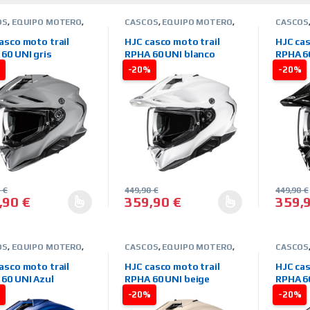
OS
,
EQUIPO MOTERO
,
CASCOS
,
EQUIPO MOTERO
,
CASCOS
NTEGRALES
,
MARCAS
,
HJC
,
INTEGRALES
,
MARCAS
,
HJC
,
IN
OAD-CAMPO
,
TIENDA
OFFROAD-CAMPO
,
TIENDA
OFFROA
asco moto trail
HJC casco moto trail
HJC cas
NE
ON LINE
ON LINE
60 UNI gris
RPHA 60 UNI blanco
RPHA 6
%
-20%
-20%
0
€
449,90
€
449,90
€
,90
€
359,90
€
359,
producto tiene múltiples variantes. Las opciones se pueden elegir 
Este producto tiene múltiples variantes
Este pr
OS
,
EQUIPO MOTERO
,
CASCOS
,
EQUIPO MOTERO
,
CASCOS
NTEGRALES
,
MARCAS
,
HJC
,
INTEGRALES
,
MARCAS
,
HJC
,
IN
OAD-CAMPO
,
TIENDA
OFFROAD-CAMPO
,
TIENDA
OFFROA
asco moto trail
HJC casco moto trail
HJC cas
NE
ON LINE
ON LINE
60 UNI Azul
RPHA 60 UNI beige
RPHA 60
%
-20%
-20%