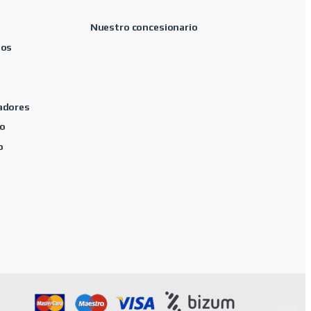
Nuestro concesionario
tos
adores
o
o