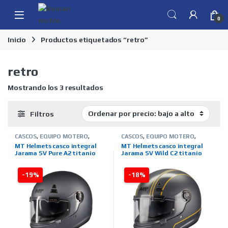
Skip to navigation
Skip to content
0
Inicio
Productos etiquetados “retro”
retro
Ordenado por precio: bajo a alto
Mostrando los 3 resultados
Filtros
CASCOS
,
EQUIPO MOTERO
,
CASCOS
,
EQUIPO MOTERO
,
INTEGRALES
,
MARCAS
,
MT
INTEGRALES
,
MARCAS
,
MT
MT Helmets casco integral
MT Helmets casco integral
HELMETS
,
TIENDA ON LINE
HELMETS
,
TIENDA ON LINE
Jarama SV Pure A2 titanio
Jarama SV Wild C2 titanio
mate
amarillo
-19%
-18%