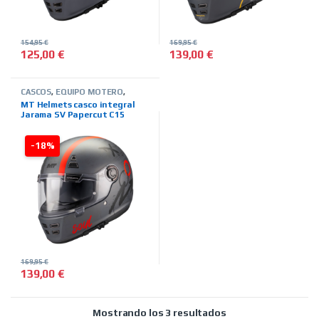
154,95
€
169,95
€
125,00
€
139,00
€
Este producto tiene múltiples variantes. Las opciones se pued
Este producto tiene múltiples 
CASCOS
,
EQUIPO MOTERO
,
INTEGRALES
,
MARCAS
,
MT
MT Helmets casco integral
HELMETS
,
TIENDA ON LINE
Jarama SV Papercut C15
titanio rojo
-18%
169,95
€
139,00
€
Este producto tiene múltiples variantes. Las opciones se pued
Ordenado por precio
Mostrando los 3 resultados