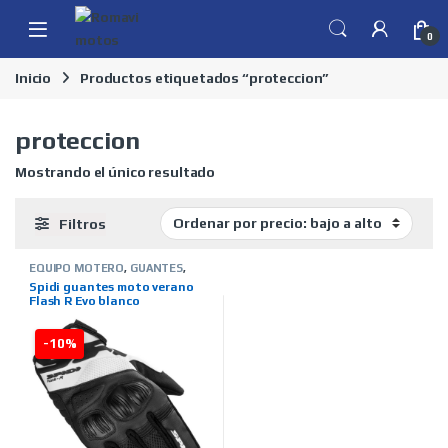
Skip to navigation
Skip to content
0
Inicio
Productos etiquetados “proteccion”
proteccion
Mostrando el único resultado
Filtros
EQUIPO MOTERO
,
GUANTES
,
HOMBRE
,
MARCAS
,
SPIDI
,
TIENDA
Spidi guantes moto verano
ON LINE
,
VERANO
Flash R Evo blanco
-10%